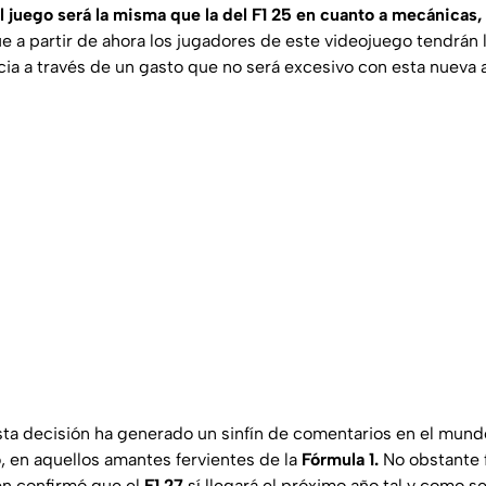
l juego será la misma que la del F1 25 en cuanto a mecánicas
ue a partir de ahora los jugadores de este videojuego tendrán
cia a través de un gasto que no será excesivo con esta nueva 
ta decisión ha generado un sinfín de comentarios en el mund
, en aquellos amantes fervientes de la
Fórmula 1.
No obstante 
n confirmó que el
F1 27
sí llegará el próximo año tal y como 