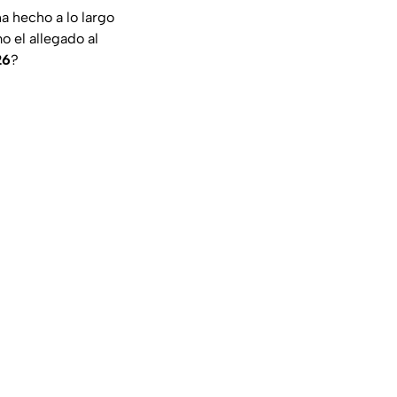
ha hecho a lo largo
o el allegado al
26
?