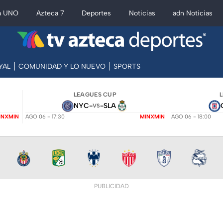
a UNO
Azteca 7
Deportes
Noticias
adn Noticias
YAL
COMUNIDAD Y LO NUEVO
SPORTS
LEAGUES CUP
NYC
-
-
SLA
VS
INXMIN
AGO 06 - 17:30
MINXMIN
AGO 06 - 18:00
PUBLICIDAD