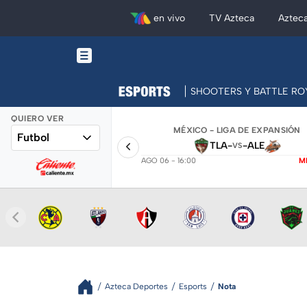
en vivo
TV Azteca
Aztec
SHOOTERS Y BATTLE RO
QUIERO VER
MÉXICO - LIGA DE EXPANSIÓN
Futbol
TLA
-
-
ALE
VS
AGO 06 - 16:00
M
Azteca Deportes
Esports
Nota