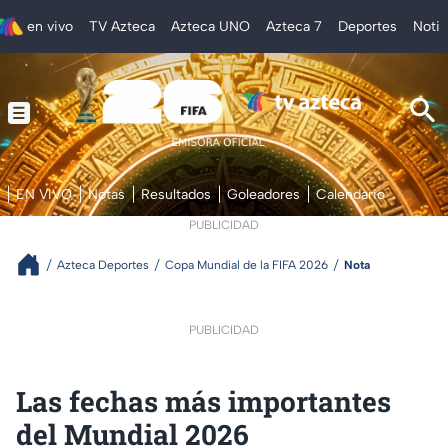
en vivo
TV Azteca
Azteca UNO
Azteca 7
Deportes
Notic
EN VIVO
Notas
Resultados
Goleadores
Calendario
PUBLICIDAD
Azteca Deportes
Copa Mundial de la FIFA 2026
Nota
PUBLICIDAD
Las fechas más importantes
del Mundial 2026