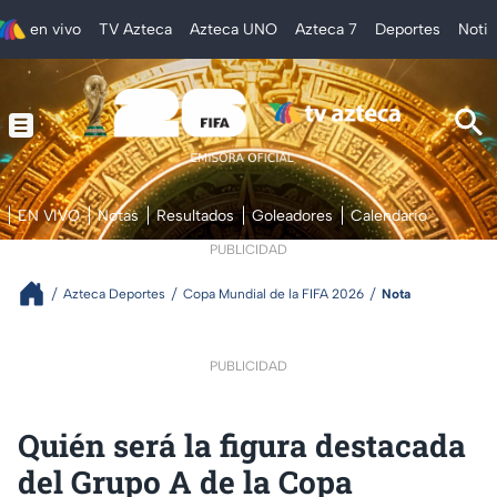
en vivo
TV Azteca
Azteca UNO
Azteca 7
Deportes
Notic
EN VIVO
Notas
Resultados
Goleadores
Calendario
PUBLICIDAD
Azteca Deportes
Copa Mundial de la FIFA 2026
Nota
PUBLICIDAD
Quién será la figura destacada
del Grupo A de la Copa