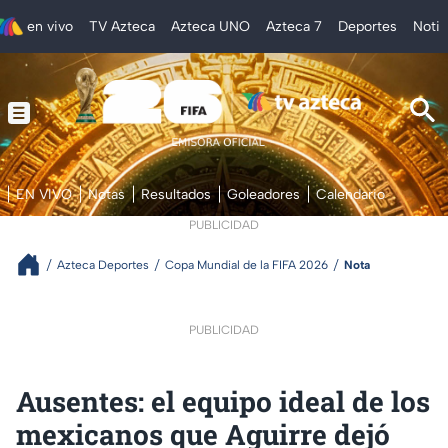
en vivo
TV Azteca
Azteca UNO
Azteca 7
Deportes
Notic
EN VIVO
Notas
Resultados
Goleadores
Calendario
PUBLICIDAD
Azteca Deportes
Copa Mundial de la FIFA 2026
Nota
PUBLICIDAD
Ausentes: el equipo ideal de los
mexicanos que Aguirre dejó