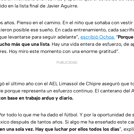
ido en la lista final de Javier Aguirre.
s años. Pienso en el camino. En el niño que soñaba con vestir
cieron posible ese sueño. En cada entrenamiento, cada sacrific
ue levantarse para seguir adelante”,
escribió Ochoa.
“
Porque
ucho más que una lista
. Hay una vida entera de esfuerzo, de a
res. Hoy miro este momento con una enorme gratitud”.
PUBLICIDAD
gó el último año con el AEL Limassol de Chipre aseguró que to
able porque representa un esfuerzo continuo. El canterano del
con base en trabajo arduo y diario.
 Por todo lo que me ha dado el fútbol. Y por la oportunidad de 
xico después de tantos años. Si algo me ha enseñado este c
n una sola vez. Hay que luchar por ellos todos los días
”, exp