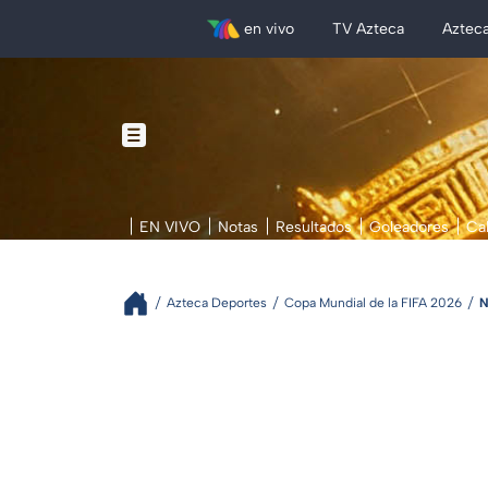
en vivo
TV Azteca
Aztec
EN VIVO
Notas
Resultados
Goleadores
Ca
Azteca Deportes
Copa Mundial de la FIFA 2026
N