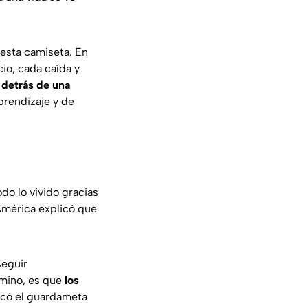
 esta camiseta. En
io, cada caída y
 detrás de una
prendizaje y de
do lo vivido gracias
 América explicó que
seguir
amino, es que
los
licó el guardameta