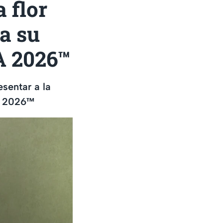
 flor
ra su
A 2026™
sentar a la
A 2026™