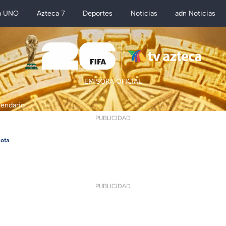
a UNO
Azteca 7
Deportes
Noticias
adn Noticias
lendario
PUBLICIDAD
ota
PUBLICIDAD