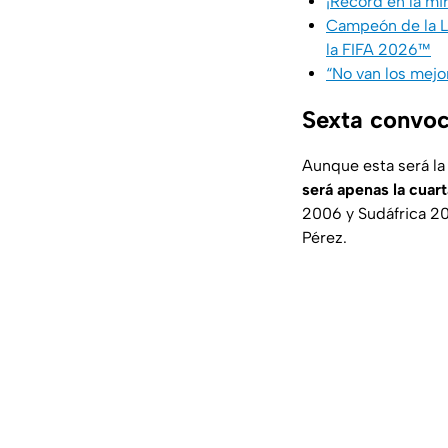
¡Récord en la mi
Campeón de la L
la FIFA 2026™
“No van los mejo
Sexta convoc
Aunque esta será la
será apenas la cuart
2006 y Sudáfrica 20
Pérez.