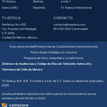
TV Azteca
Noticias
a más +
Azteca UNO
Deportes
TV Azteca Internacional
TV AZTECA
CONTACTO
Periférico Sur 4121,
contacto@tvazteca.com
Col. Fuentes Del Pedregal,
55 1720 1313
| Conmutador
C.P. 14141,
Ciudad De México, México.
Aviso de privacidad
Preferencias de Cookies
Derechos
Inversionistas
Promo Espacio
Trabaja con nosotros
Programa de ética, integridad y cumplimiento
Defensor de Audiencias y Código de Ética de Televisión Azteca III y
Televisora del Valle de México
TV Azteca, M.R. & ©, TV Azteca, S.A.B. de C.V. Todos los derechos reservados,
2025.
Queda prohibida la reproducción total o parcial sin la autorización previa,
expresa y por escrito de su titular.