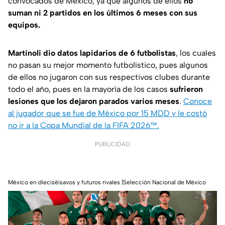
convocados de México, ya que algunos de ellos
no
suman ni 2 partidos en los últimos 6 meses con sus
equipos.
Martinoli dio datos lapidarios de 6 futbolistas
, los cuales
no pasan su mejor momento futbolístico, pues algunos
de ellos no jugaron con sus respectivos clubes durante
todo el año, pues en la mayoría de los casos
sufrieron
lesiones que los dejaron parados varios meses
.
Conoce
al jugador que se fue de México por 15 MDD y le costó
no ir a la Copa Mundial de la FIFA 2026™.
PUBLICIDAD
México en dieciséisavos y futuros rivales |Selección Nacional de México