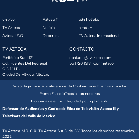
en vivo
Azteca 7
adn Noticias
TV Azteca
Noticias
a más +
Azteca UNO
Deportes
TV Azteca Internacional
TV AZTECA
CONTACTO
Periférico Sur 4121,
contacto@tvazteca.com
Col. Fuentes Del Pedregal,
55 1720 1313
| Conmutador
C.P. 14141,
Ciudad De México, México.
Aviso de privacidad
Preferencias de Cookies
Derechos
Inversionistas
Promo Espacio
Trabaja con nosotros
Programa de ética, integridad y cumplimiento
Defensor de Audiencias y Código de Ética de Televisión Azteca III y
Televisora del Valle de México
TV Azteca, M.R. & ©, TV Azteca, S.A.B. de C.V. Todos los derechos reservados,
2025.