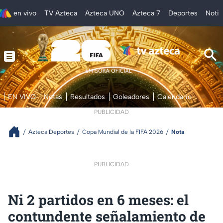
en vivo
TV Azteca
Azteca UNO
Azteca 7
Deportes
Notic
EN VIVO
Notas
Resultados
Goleadores
Calendario
PUBLICIDAD
Azteca Deportes
Copa Mundial de la FIFA 2026
Nota
PUBLICIDAD
Ni 2 partidos en 6 meses: el
contundente señalamiento de