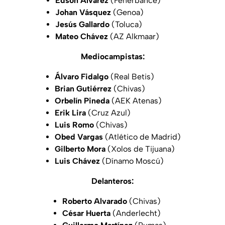
Edson Álvarez
(Fenerbahce)
Johan Vásquez
(Genoa)
Jesús Gallardo
(Toluca)
Mateo Chávez
(AZ Alkmaar)
Mediocampistas:
Álvaro Fidalgo
(Real Betis)
Brian Gutiérrez
(Chivas)
Orbelín Pineda
(AEK Atenas)
Erik Lira
(Cruz Azul)
Luis Romo
(Chivas)
Obed Vargas
(Atlético de Madrid)
Gilberto Mora
(Xolos de Tijuana)
Luis Chávez
(Dínamo Moscú)
Delanteros:
Roberto Alvarado
(Chivas)
César Huerta
(Anderlecht)