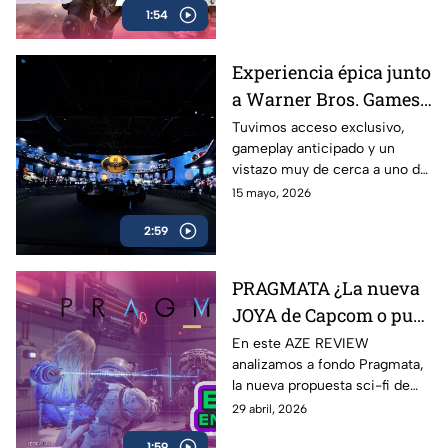
1:54
saber sobre uno de los
shooters más esperados en
celulares
Experiencia épica junto
a Warner Bros. Games
antes del estreno de
Tuvimos acceso exclusivo,
gameplay anticipado y un
LEGO Batman: El
vistazo muy de cerca a uno de
Legado del Caballero de
los lanzamientos más
15 mayo, 2026
la Noche
esperados para fans de
2:59
Batman y LEGO: LEGO
Batman: El Legado del
Caballero de la Noche
PRAGMATA ¿La nueva
JOYA de Capcom o pura
expectativa? | AZE
En este AZE REVIEW
analizamos a fondo Pragmata,
Review
la nueva propuesta sci-fi de
Capcom que ha generado
29 abril, 2026
hype desde su anuncio
1:59