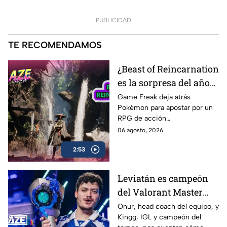
PUBLICIDAD
TE RECOMENDAMOS
¿Beast of Reincarnation
es la sorpresa del año? |
AZE Review
Game Freak deja atrás
Pokémon para apostar por un
RPG de acción
completamente diferente.
06 agosto, 2026
¿Beast of Reincarnation
2:53
cumple con las expectativas o
se queda a medio camino? En
nuestro AZE Review te lo
Leviatán es campeón
contamos
del Valorant Master
Londres 2026 |
Onur, head coach del equipo, y
Kingg, IGL y campeón del
Entrevista con Onur y