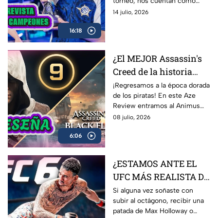
torneo, nos cuentan cómo
Kingg
vivieron el camino hacia el
14 julio, 2026
título, las claves de la victoria,
16:18
los momentos más
complicados del campeonato y
lo que significa este logro para
¿El MEJOR Assassin's
Latinoamérica.
Creed de la historia
regresó? 🏴‍☠️ | Reseña
¡Regresamos a la época dorada
de los piratas! En este Aze
Black Flag Resynced |
Review entramos al Animus
AZE Review
para analizar a fondo
08 julio, 2026
Assassin’s Creed Black Flag
6:06
Resynced, el esperado remake
de una de las joyas más
queridas de Ubisoft.
¿ESTAMOS ANTE EL
UFC MÁS REALISTA DE
LA HISTORIA? EA
Si alguna vez soñaste con
subir al octágono, recibir una
Sports UFC 6 | AZE
patada de Max Holloway o
Review