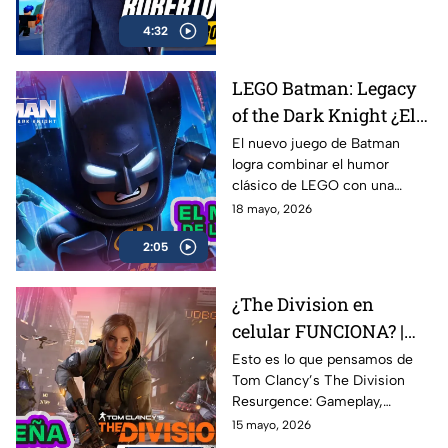
crecimiento del gaming social
4:32
en México y Latinoamérica, el
impacto de plataformas como
Roblox, Minecraft y Fortnite, y
LEGO Batman: Legacy
cómo Alternia busca redefinir
of the Dark Knight ¿El
el entretenimiento para las
nuevas generaciones
mejor de la franqucia? |
El nuevo juego de Batman
logra combinar el humor
AZE REVIEW
clásico de LEGO con una
aventura llena de acción,
18 mayo, 2026
referencias y nostalgia para los
2:05
fans del Caballero Oscuro.
¿The Division en
celular FUNCIONA? |
Probamos Tom
Esto es lo que pensamos de
Tom Clancy’s The Division
Clancy's The Division
Resurgence: Gameplay,
Resurgence AZE
gráficos, combate, mundo
15 mayo, 2026
Review
abierto y todo lo que necesitas