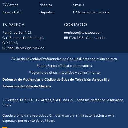
TV Azteca
Noticias
a más +
Azteca UNO
Deportes
TV Azteca Internacional
TV AZTECA
CONTACTO
Periférico Sur 4121,
contacto@tvazteca.com
Col. Fuentes Del Pedregal,
55 1720 1313
| Conmutador
C.P. 14141,
Ciudad De México, México.
Aviso de privacidad
Preferencias de Cookies
Derechos
Inversionistas
Promo Espacio
Trabaja con nosotros
Programa de ética, integridad y cumplimiento
Defensor de Audiencias y Código de Ética de Televisión Azteca III y
Televisora del Valle de México
TV Azteca, M.R. & ©, TV Azteca, S.A.B. de C.V. Todos los derechos reservados,
2025.
Queda prohibida la reproducción total o parcial sin la autorización previa,
expresa y por escrito de su titular.