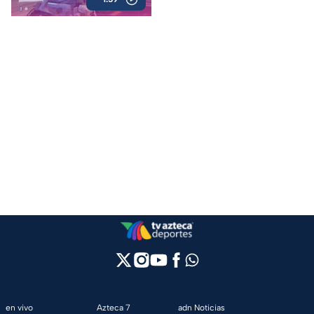
en vivo
Azteca 7
adn Noticias