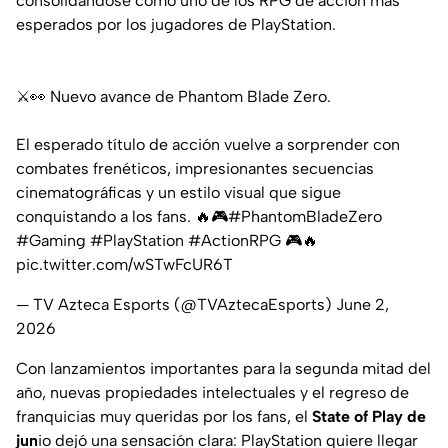
consolidándose como uno de los RPG de acción más
esperados por los jugadores de PlayStation.
⚔️👀 Nuevo avance de Phantom Blade Zero.
El esperado título de acción vuelve a sorprender con
combates frenéticos, impresionantes secuencias
cinematográficas y un estilo visual que sigue
conquistando a los fans. 🔥🎮
#PhantomBladeZero
#Gaming
#PlayStation
#ActionRPG
🎮🔥
pic.twitter.com/wSTwFcUR6T
— TV Azteca Esports (@TVAztecaEsports)
June 2,
2026
Con lanzamientos importantes para la segunda mitad del
año, nuevas propiedades intelectuales y el regreso de
franquicias muy queridas por los fans, el
State of Play de
jun
io dejó una sensación clara: PlayStation quiere llegar