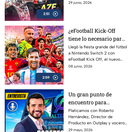
Islam Makhachev y sobrevivir
29 junio, 2026
para contarlo… EA Sports UFC
2:51
6 es lo más cerca que vas a
estar
¿eFootball Kick-Off
tiene lo necesario para
marcar el gol de la
Llegó la fiesta grande del fútbol
a Nintendo Switch 2 con
temporada? | AZE
eFootball Kick Off, el nuevo
Review
juego de Konami que busca
08 junio, 2026
reconectar con los fans que
2:59
crecieron jugando PES
Un gran punto de
encuentro para
conectar con más
Platicamos con Roberto
Hernández, Director de
gamers | Entrevista con
Producto en Outplay y vocero
Roberto Hernández
de Alternia, sobre el
29 mayo, 2026