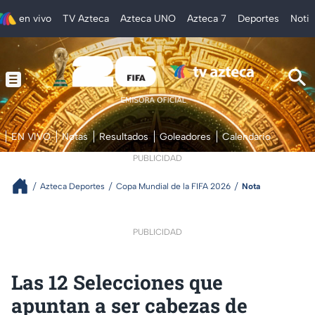
en vivo
TV Azteca
Azteca UNO
Azteca 7
Deportes
Notic
EN VIVO
Notas
Resultados
Goleadores
Calendario
PUBLICIDAD
Azteca Deportes
Copa Mundial de la FIFA 2026
Nota
PUBLICIDAD
Las 12 Selecciones que
apuntan a ser cabezas de