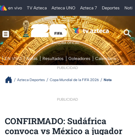
en vivo
TV Azteca
Azteca UNO
Azteca 7
Deportes
Notic
EN VIVO
Notas
Resultados
Goleadores
Calendario
PUBLICIDAD
Azteca Deportes
Copa Mundial de la FIFA 2026
Nota
PUBLICIDAD
CONFIRMADO: Sudáfrica
convoca vs México a jugador