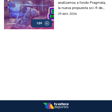
analizamos a fondo Pragmata,
Review
la nueva propuesta sci-fi de
Capcom que ha generado
29 abril, 2026
hype desde su anuncio
1:59