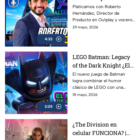
conectar con más
Platicamos con Roberto
Hernández, Director de
gamers | Entrevista con
Producto en Outplay y vocero
Roberto Hernández
de Alternia, sobre el
29 mayo, 2026
crecimiento del gaming social
4:32
en México y Latinoamérica, el
impacto de plataformas como
Roblox, Minecraft y Fortnite, y
LEGO Batman: Legacy
cómo Alternia busca redefinir
of the Dark Knight ¿El
el entretenimiento para las
nuevas generaciones
mejor de la franqucia? |
El nuevo juego de Batman
logra combinar el humor
AZE REVIEW
clásico de LEGO con una
aventura llena de acción,
18 mayo, 2026
referencias y nostalgia para los
2:05
fans del Caballero Oscuro.
¿The Division en
celular FUNCIONA? |