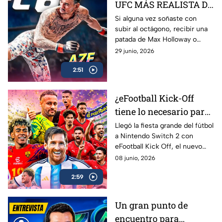
UFC MÁS REALISTA DE
LA HISTORIA? EA
Si alguna vez soñaste con
subir al octágono, recibir una
Sports UFC 6 | AZE
patada de Max Holloway o
Review
Islam Makhachev y sobrevivir
29 junio, 2026
para contarlo… EA Sports UFC
2:51
6 es lo más cerca que vas a
estar
¿eFootball Kick-Off
tiene lo necesario para
marcar el gol de la
Llegó la fiesta grande del fútbol
a Nintendo Switch 2 con
temporada? | AZE
eFootball Kick Off, el nuevo
Review
juego de Konami que busca
08 junio, 2026
reconectar con los fans que
2:59
crecieron jugando PES
Un gran punto de
encuentro para