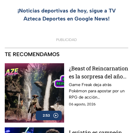
¡Noticias deportivas de hoy, sigue a TV
Azteca Deportes en Google News!
PUBLICIDAD
TE RECOMENDAMOS
¿Beast of Reincarnation
es la sorpresa del año? |
AZE Review
Game Freak deja atrás
Pokémon para apostar por un
RPG de acción
completamente diferente.
06 agosto, 2026
¿Beast of Reincarnation
2:53
cumple con las expectativas o
se queda a medio camino? En
nuestro AZE Review te lo
Leviatán es campeón