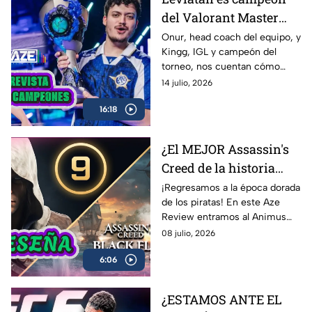
contamos
del Valorant Master
Londres 2026 |
Onur, head coach del equipo, y
Kingg, IGL y campeón del
Entrevista con Onur y
torneo, nos cuentan cómo
Kingg
vivieron el camino hacia el
14 julio, 2026
título, las claves de la victoria,
16:18
los momentos más
complicados del campeonato y
lo que significa este logro para
¿El MEJOR Assassin's
Latinoamérica.
Creed de la historia
regresó? 🏴‍☠️ | Reseña
¡Regresamos a la época dorada
de los piratas! En este Aze
Black Flag Resynced |
Review entramos al Animus
AZE Review
para analizar a fondo
08 julio, 2026
Assassin’s Creed Black Flag
6:06
Resynced, el esperado remake
de una de las joyas más
queridas de Ubisoft.
¿ESTAMOS ANTE EL