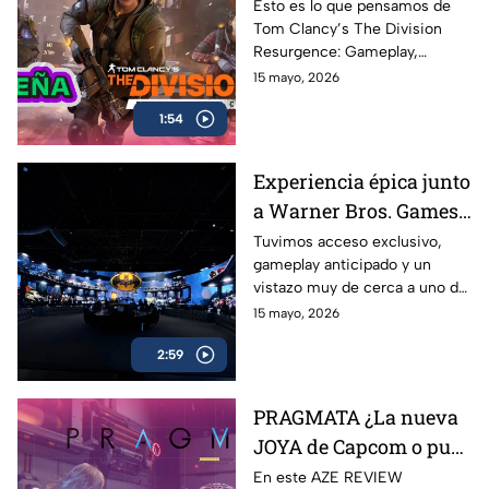
Probamos Tom
Esto es lo que pensamos de
Tom Clancy’s The Division
Clancy's The Division
Resurgence: Gameplay,
Resurgence AZE
gráficos, combate, mundo
15 mayo, 2026
Review
abierto y todo lo que necesitas
1:54
saber sobre uno de los
shooters más esperados en
celulares
Experiencia épica junto
a Warner Bros. Games
antes del estreno de
Tuvimos acceso exclusivo,
gameplay anticipado y un
LEGO Batman: El
vistazo muy de cerca a uno de
Legado del Caballero de
los lanzamientos más
15 mayo, 2026
la Noche
esperados para fans de
2:59
Batman y LEGO: LEGO
Batman: El Legado del
Caballero de la Noche
PRAGMATA ¿La nueva
JOYA de Capcom o pura
expectativa? | AZE
En este AZE REVIEW