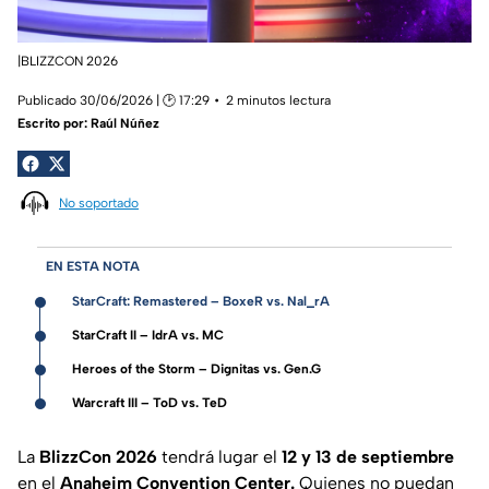
|BLIZZCON 2026
Publicado 30/06/2026 | 🕑 17:29
2 minutos lectura
Escrito por:
Raúl Núñez
No soportado
EN ESTA NOTA
StarCraft: Remastered – BoxeR vs. Nal_rA
StarCraft II – IdrA vs. MC
Heroes of the Storm – Dignitas vs. Gen.G
Warcraft III – ToD vs. TeD
La
BlizzCon 2026
tendrá lugar el
12 y 13 de septiembre
en el
Anaheim Convention Center.
Quienes no puedan