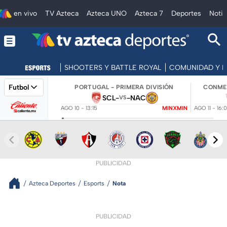
en vivo
TV Azteca
Azteca UNO
Azteca 7
Deportes
Notic
SHOOTERS Y BATTLE ROYAL
COMUNIDAD Y 
Futbol
PORTUGAL - PRIMERA DIVISIÓN
CONMEB
SCL
-
-
NAC
VS
AGO 10 - 13:15
MINXMIN
AGO 11 - 16:
PUBLICIDAD
Azteca Deportes
Esports
Nota
PUBLICIDAD