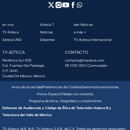
en vivo
Azteca 7
adn Noticias
TV Azteca
Noticias
a más +
Azteca UNO
Deportes
TV Azteca Internacional
TV AZTECA
CONTACTO
Periférico Sur 4121,
contacto@tvazteca.com
Col. Fuentes Del Pedregal,
55 1720 1313
| Conmutador
C.P. 14141,
Ciudad De México, México.
Aviso de privacidad
Preferencias de Cookies
Derechos
Inversionistas
Promo Espacio
Trabaja con nosotros
Programa de ética, integridad y cumplimiento
Defensor de Audiencias y Código de Ética de Televisión Azteca III y
Televisora del Valle de México
TV Azteca, M.R. & ©, TV Azteca, S.A.B. de C.V. Todos los derechos reservados,