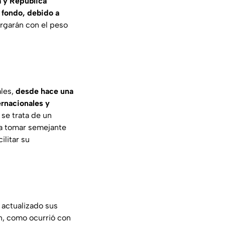
 y República
 fondo, debido a
argarán con el peso
ales,
desde hace una
rnacionales y
se trata de un
ra tomar semejante
ilitar su
 actualizado sus
n, como ocurrió con