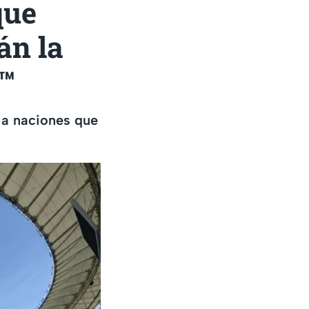
que
án la
6™
r a naciones que