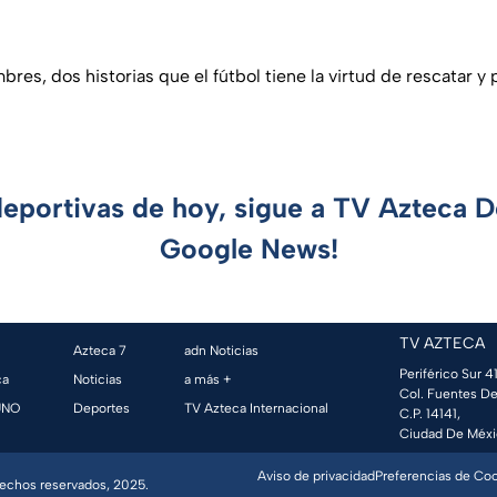
res, dos historias que el fútbol tiene la virtud de rescatar y
deportivas de hoy, sigue a TV Azteca 
Google News!
TV AZTECA
Azteca 7
adn Noticias
Periférico Sur 41
ca
Noticias
a más +
Col. Fuentes De
UNO
Deportes
TV Azteca Internacional
C.P. 14141,
Ciudad De Méxi
Aviso de privacidad
Preferencias de Co
erechos reservados, 2025.