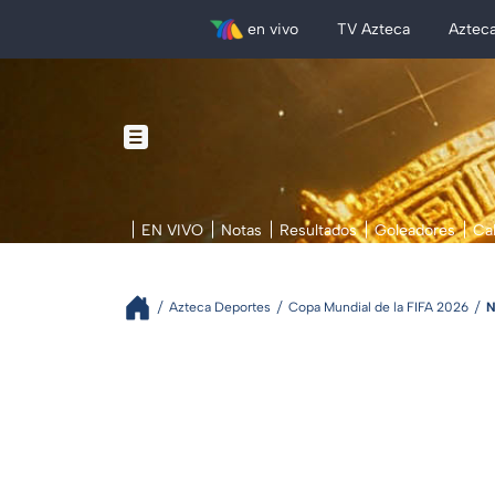
en vivo
TV Azteca
Aztec
EN VIVO
Notas
Resultados
Goleadores
Ca
Azteca Deportes
Copa Mundial de la FIFA 2026
N