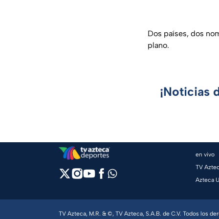
Dos países, dos nomb
plano.
¡Noticias 
en vivo
TV Azte
Azteca 
TV Azteca, M.R. & ©, TV Azteca, S.A.B. de C.V. Todos los d