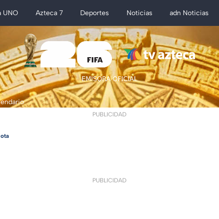
a UNO
Azteca 7
Deportes
Noticias
adn Noticias
lendario
PUBLICIDAD
ota
PUBLICIDAD