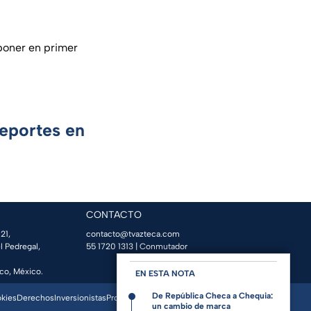
 poner en primer
Deportes en
CONTACTO
21,
contacto@tvazteca.com
l Pedregal,
55 1720 1313
| Conmutador
co, México.
EN ESTA NOTA
De República Checa a Chequia:
okies
Derechos
Inversionistas
Promo Espacio
un cambio de marca