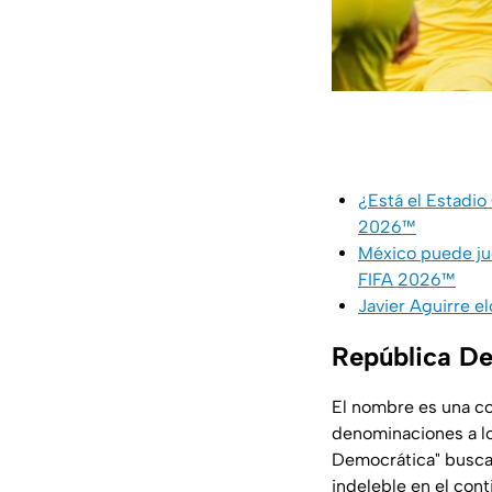
¿Está el Estadio
2026™
México puede jug
FIFA 2026™
Javier Aguirre e
República De
El nombre es una con
denominaciones a lo
Democrática" busca 
indeleble en el cont