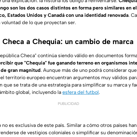
 una explicación: la historia los obligó a reinventarse.
Chequia
go son los dos casos distintos en forma pero similares en el
ico, Estados Unidos y Canadá con una identidad renovada
. C
a voluntad de lo que proyectan ser.
 Checa a Chequia: un cambio de marca
República Checa" continúa siendo válido en documentos form
rcibir que "Chequia" fue ganando terreno en organismos inte
 de gran magnitud
. Aunque más de uno podrá considerar que 
 el territorio europeo encuentran argumentos muy válidos pa
 que se trata de una estrategia para simplificar su marca y fac
 ámbito global, incluyendo la
esfera del futbol
.
PUBLICIDAD
 no es exclusiva de este país. Similar a cómo otros países han
nderse de vestigios coloniales o simplificar su denominació