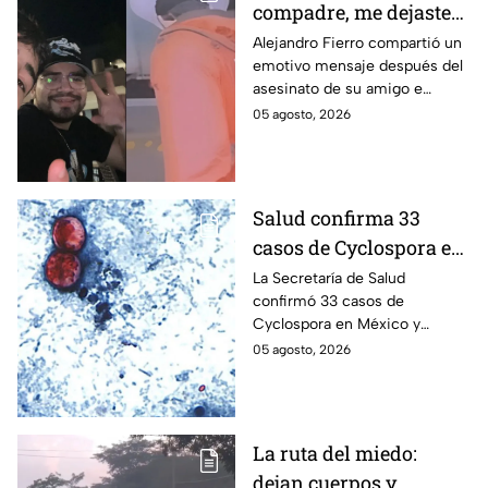
compadre, me dejaste":
Así reaccionó
Alejandro Fierro compartió un
emotivo mensaje después del
Alejandro Fierro al
asesinato de su amigo e
asesinato del
influencer César Gastélum;
05 agosto, 2026
influencer César
mientras “La Beba” también se
Gastélum
enteró del fallecimiento en un
live de TikTok.
Salud confirma 33
casos de Cyclospora en
México: ¿en qué estado
La Secretaría de Salud
confirmó 33 casos de
se reportan los brotes
Cyclospora en México y
de diarrea explosiva?
mantiene investigaciones en
05 agosto, 2026
Guanajuato y Quintana Roo
para determinar el origen de
los contagios.
La ruta del miedo:
dejan cuerpos y