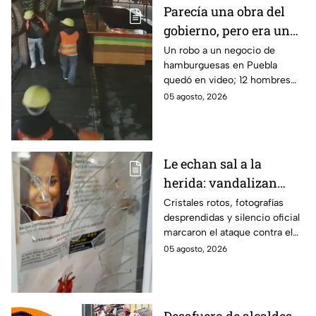
Parecía una obra del
gobierno, pero era un
robo planeado: Así
Un robo a un negocio de
hamburguesas en Puebla
saquearon negocio de
quedó en video; 12 hombres
hamburguesas en
habrían fingido ser
05 agosto, 2026
Puebla
trabajadores del gobierno
antes de entrar, golpear al
dueño y saquearlo.
Le echan sal a la
herida: vandalizan
memorial de
Cristales rotos, fotografías
desprendidas y silencio oficial
desaparecidos en
marcaron el ataque contra el
Veracruz en medio de
memorial de desaparecidos,
05 agosto, 2026
crisis
un espacio dedicado a quienes
siguen sin ser localizados.