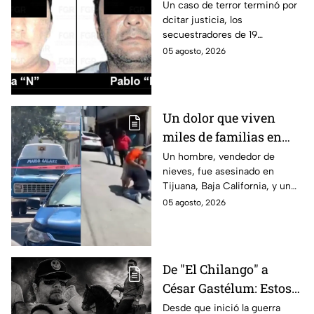
así cayó la pareja que
Un caso de terror terminó por
dcitar justicia, los
retenía a 19 migrantes
secuestradores de 19
en Puebla
migrantes recibieron una
05 agosto, 2026
sentencia en Puebla; esto es lo
que se sabe.
Un dolor que viven
miles de familias en
México: Así se
Un hombre, vendedor de
nieves, fue asesinado en
enteraron los
Tijuana, Baja California, y un
familiares de un
reportero captó el momento
05 agosto, 2026
vendedor de nieves de
en que su familia se enteró de
su asesinato en
la terrible noticia.
Tijuana, Baja California
De "El Chilango" a
César Gastélum: Estos
son los 10 influencers
Desde que inició la guerra