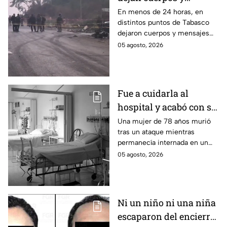
mensajes criminales
En menos de 24 horas, en
distintos puntos de Tabasco
en carreteras de
dejaron cuerpos y mensajes
Tabasco en un solo día
criminales en varias carreteras
05 agosto, 2026
del estado aterrorizando a los
habitantes. El gobierno no
puede controlar la crisis de
violencia.
Fue a cuidarla al
hospital y acabó con su
vida: Hombre habría
Una mujer de 78 años murió
tras un ataque mientras
asfixiado a su suegra
permanecía internada en un
mientras estaba
hospital de Veracruz;
05 agosto, 2026
internada en Veracruz
investigan a su yerno por
presuntamente haberla
asfixiado.
Ni un niño ni una niña
escaparon del encierro: