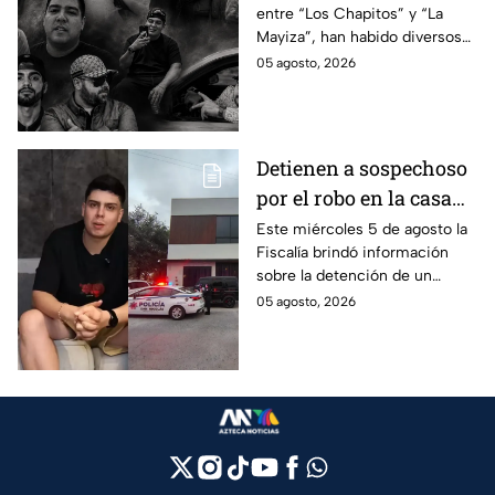
entre “Los Chapitos” y “La
asesinados por la
Mayiza”, han habido diversos
guerra entre "Los
asesinatos, entre ellos los de
05 agosto, 2026
Chapitos" y "La Mayiza"
10 influencers que incluyen a
César Gastélum.
Detienen a sospechoso
por el robo en la casa
de Karely Ruiz
Este miércoles 5 de agosto la
Fiscalía brindó información
sobre la detención de un
presunto responsable en el
05 agosto, 2026
robo a la casa de Karely Ruiz
en Nuevo León.