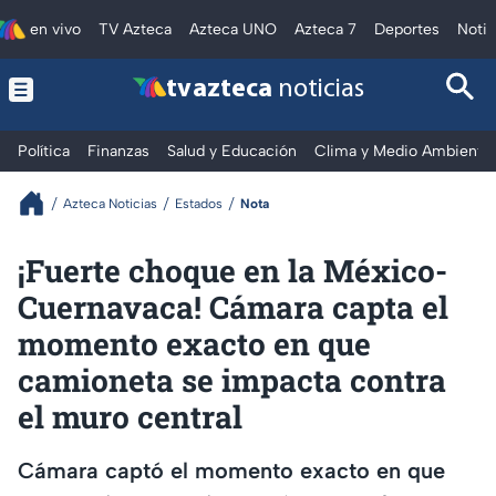
en vivo
TV Azteca
Azteca UNO
Azteca 7
Deportes
Notic
tv azteca
noticias
Política
Finanzas
Salud y Educación
Clima y Medio Ambiente
Azteca Noticias
Estados
Nota
¡Fuerte choque en la México-
Cuernavaca! Cámara capta el
momento exacto en que
camioneta se impacta contra
el muro central
Cámara captó el momento exacto en que