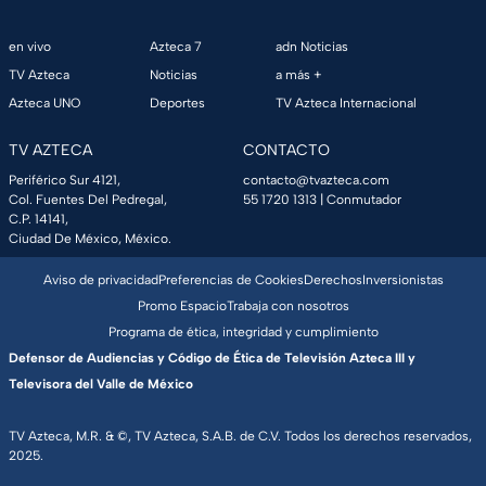
en vivo
Azteca 7
adn Noticias
TV Azteca
Noticias
a más +
Azteca UNO
Deportes
TV Azteca Internacional
TV AZTECA
CONTACTO
Periférico Sur 4121,
contacto@tvazteca.com
Col. Fuentes Del Pedregal,
55 1720 1313
| Conmutador
C.P. 14141,
Ciudad De México, México.
Aviso de privacidad
Preferencias de Cookies
Derechos
Inversionistas
Promo Espacio
Trabaja con nosotros
Programa de ética, integridad y cumplimiento
Defensor de Audiencias y Código de Ética de Televisión Azteca III y
Televisora del Valle de México
TV Azteca, M.R. & ©, TV Azteca, S.A.B. de C.V. Todos los derechos reservados,
2025.