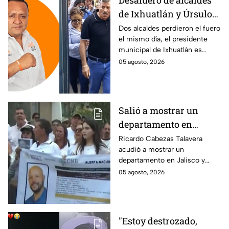
Desafuero de alcaldes
de Ixhuatlán y Úrsulo
Galván: uno de ellos
Dos alcaldes perdieron el fuero
el mismo día, el presidente
está implicado en el
municipal de Ixhuatlán es
asesinato de la
investigado por el secuestro y
05 agosto, 2026
periodista Roxana
asesinato de la periodista
Guzmán
Roxana Guzmán en Veracruz.
Salió a mostrar un
departamento en
Zapopan y no volvió a
Ricardo Cabezas Talavera
acudió a mostrar un
casa: Buscan a Ricardo
departamento en Jalisco y
Cabezas Talavera en
después desapareció;
05 agosto, 2026
Jalisco
autoridades mantienen su
búsqueda mientras colegas
refuerzan su seguridad.
"Estoy destrozado,