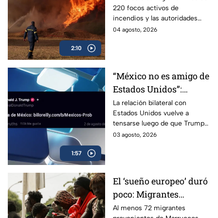
220 focos activos de
incendios y las autoridades
han detenido a más de 30
04 agosto, 2026
personas señaladas de
2:10
haberlos provocado.
“México no es amigo de
Estados Unidos”:
Trump cuestiona
La relación bilateral con
Estados Unidos vuelve a
estrategia contra el
tensarse luego de que Trump
narcotráfico
aseguró que “el problema es
03 agosto, 2026
México” por su estrategia
1:57
contra el narcotráfico.
El ‘sueño europeo’ duró
poco: Migrantes
regresan a Marruecos
Al menos 72 migrantes