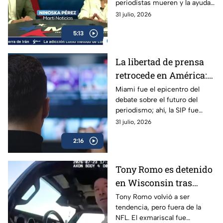
periodistas mueren y la ayuda
Cuba
humanitaria enviada a Cuba
31 julio, 2026
desaparece en manos
5:13
militares.
La libertad de prensa
retrocede en América:
“La norma es la
Miami fue el epicentro del
debate sobre el futuro del
impunidad”, dice la SIP
periodismo; ahí, la SIP fue
clara al evidenciar que la
31 julio, 2026
libertad de prensa pasa por un
2:16
momento preocupante.
Tony Romo es detenido
en Wisconsin tras
negarse a realizar la
Tony Romo volvió a ser
tendencia, pero fuera de la
prueba de alcohol
NFL. El exmariscal fue