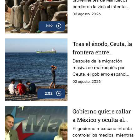
provenientes de Marruecos
perdieron la vida al intentar
superar las rompeolas y la valla
03 agosto, 2026
fronteriza en Ceuta, España.
1:29
Tras el éxodo, Ceuta, la
frontera entre
Marruecos y España,
Después de la migración
masiva de marroquiés por
parece tranquila
Ceuta, el gobierno español
trabaja para contenerla,
02 agosto, 2026
mientras habitantes viven
2:02
intranquilos.
Gobierno quiere callar
a México y oculta el
desvío de ayuda
El gobierno mexicano intenta
controlar los medios, mientras
humanitaria enviada a