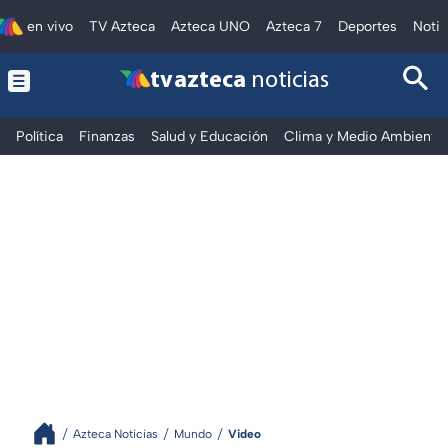
en vivo
TV Azteca
Azteca UNO
Azteca 7
Deportes
Notic
tv azteca
noticias
Política
Finanzas
Salud y Educación
Clima y Medio Ambiente
Azteca Noticias
Mundo
Video