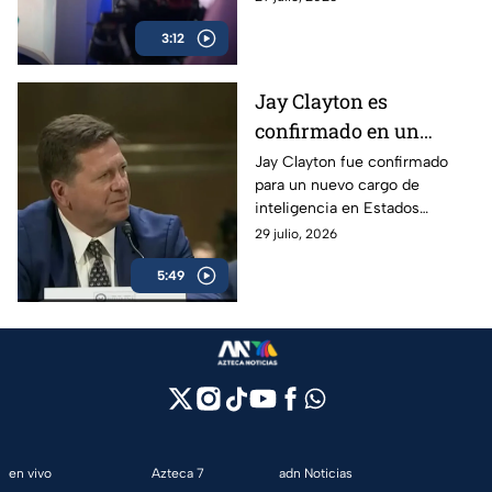
impulsado por el Gobierno.
3:12
Jay Clayton es
confirmado en un
nuevo cargo de
Jay Clayton fue confirmado
para un nuevo cargo de
inteligencia en Estados
inteligencia en Estados
Unidos; crece el foco
Unidos. Su nombramiento
29 julio, 2026
sobre casos ligados al
ocurre tras encabezar
narcotráfico
5:49
investigaciones vinculadas al
narcotráfico.
en vivo
Azteca 7
adn Noticias