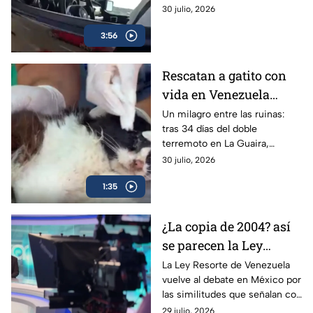
detenido tras negarse a una
30 julio, 2026
prueba de alcoholímetro y el
3:56
video del arresto se hizo viral.
Rescatan a gatito con
vida en Venezuela
después de 34 días bajo
Un milagro entre las ruinas:
tras 34 días del doble
los escombros
terremoto en La Guaira,
voluntarios lograron rescatar a
30 julio, 2026
un gato con vida en las
1:35
Residencias Caribe.
¿La copia de 2004? así
se parecen la Ley
Resorte de Venezuela y
La Ley Resorte de Venezuela
vuelve al debate en México por
los lineamientos de
las similitudes que señalan con
audiencias de México
los lineamientos de audiencias
29 julio, 2026