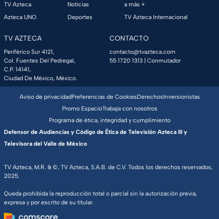
TV Azteca
Noticias
a más +
Azteca UNO
Deportes
TV Azteca Internacional
TV AZTECA
CONTACTO
Periférico Sur 4121,
contacto@tvazteca.com
Col. Fuentes Del Pedregal,
55 1720 1313
| Conmutador
C.P. 14141,
Ciudad De México, México.
Aviso de privacidad
Preferencias de Cookies
Derechos
Inversionistas
Promo Espacio
Trabaja con nosotros
Programa de ética, integridad y cumplimiento
Defensor de Audiencias y Código de Ética de Televisión Azteca III y
Televisora del Valle de México
TV Azteca, M.R. & ©, TV Azteca, S.A.B. de C.V. Todos los derechos reservados,
2025.
Queda prohibida la reproducción total o parcial sin la autorización previa,
expresa y por escrito de su titular.