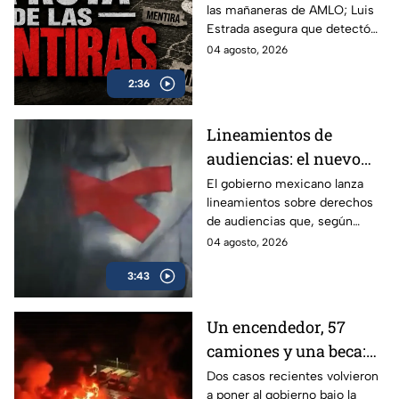
las mañaneras de AMLO; Luis
falsedades en las
Estrada asegura que detectó
mañaneras de AMLO
más de 100 mil afirmaciones
04 agosto, 2026
falsas, engañosas o sin
2:36
comprobar durante su sexenio.
Lineamientos de
audiencias: el nuevo
mecanismo del
El gobierno mexicano lanza
lineamientos sobre derechos
gobierno para censurar
de audiencias que, según
medios y blindar la
críticos, no protegen al
04 agosto, 2026
corrupción en México
ciudadano sino que blindan al
3:43
morenismo y censuran
denuncias de corrupción,
ineptitud y vínculos con el
Un encendedor, 57
crimen organizado.
camiones y una beca:
las polémicas que
Dos casos recientes volvieron
a poner al gobierno bajo la