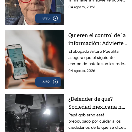
la mañanera y advierte sobre
editado
los peligros de la censura
04 agosto, 2026
oficial.
8:35
Quieren el control de la
información: Advierten
riesgos por nuevos
El abogado Arturo Pueblita
asegura que el siguiente
lineamiento para
campo de batalla son las redes
medios de
sociales, pues lo que se quiere
04 agosto, 2026
comunicación en
es el control de la narrativa
México
6:59
pública de México.
¿Defender de qué?
Sociedad mexicana no
necesita lineamientos
Papá gobierno está
preocupado por cuidar a los
para saber qué ver en
ciudadanos de lo que se dice
los medios