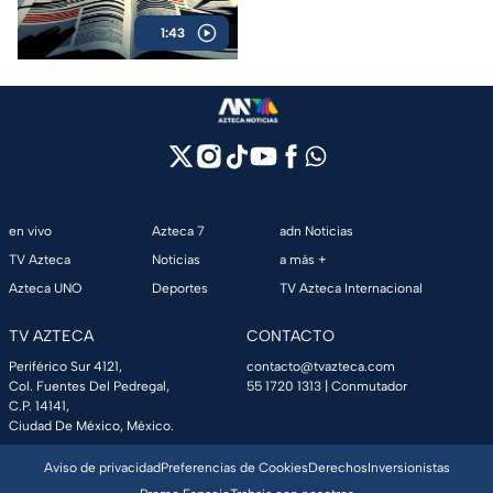
1:43
en vivo
Azteca 7
adn Noticias
TV Azteca
Noticias
a más +
Azteca UNO
Deportes
TV Azteca Internacional
TV AZTECA
CONTACTO
Periférico Sur 4121,
contacto@tvazteca.com
Col. Fuentes Del Pedregal,
55 1720 1313
| Conmutador
C.P. 14141,
Ciudad De México, México.
Aviso de privacidad
Preferencias de Cookies
Derechos
Inversionistas