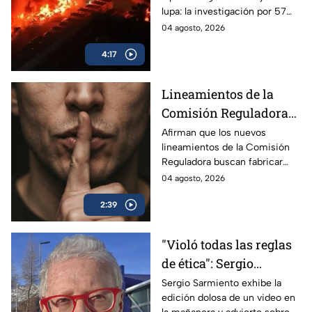
persiguen al gobierno
lupa: la investigación por 57
camiones incendiados y la
04 agosto, 2026
promoción de la beca Rita
4:17
Cetina.
Lineamientos de la
Comisión Reguladora
buscan silenciar a TV
Afirman que los nuevos
lineamientos de la Comisión
Azteca
Reguladora buscan fabricar
autocensura y controlar los
04 agosto, 2026
contenidos informativos bajo
2:39
el poder estatal.
"Violó todas las reglas
de ética": Sergio
Sarmiento responde a
Sergio Sarmiento exhibe la
edición dolosa de un video en
la mañanera tras video