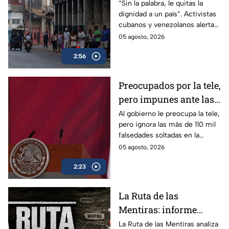
venezolanos alertan
“Sin la palabra, le quitas la
dignidad a un país”. Activistas
sobre la pérdida de
cubanos y venezolanos alertan
libertades en México
sobre el avance del
05 agosto, 2026
autoritarismo en México.
2:56
Preocupados por la tele,
pero impunes ante las
mentiras: El doble
Al gobierno le preocupa la tele,
pero ignora las más de 110 mil
rasero del gobierno
falsedades soltadas en la
federal
mañanera. Recordamos las
05 agosto, 2026
más descaradas.
2:23
La Ruta de las
Mentiras: informe
acusa más de 100 mil
La Ruta de las Mentiras analiza