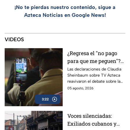
¡No te pierdas nuestro contenido, sigue a
Azteca Noticias en Google News!
VIDEOS
¿Regresa el "no pago
para que me peguen"?
Reviven frase de López
Las declaraciones de Claudia
Sheinbaum sobre TV Azteca
Portillo tras dichos del
reavivaron el debate sobre la
gobierno de México
publicidad oficial y recordaron
05 agosto, 2026
la histórica frase de José
3:22
López Portillo de 1982.
Voces silenciadas:
Exiliados cubanos y