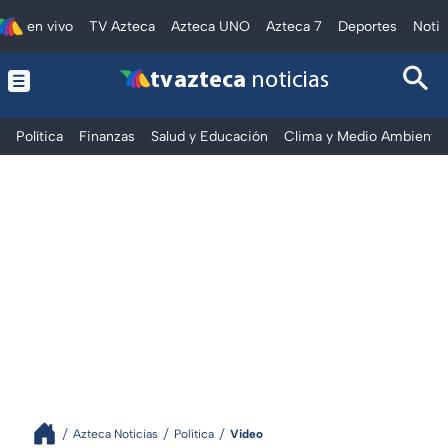
en vivo
TV Azteca
Azteca UNO
Azteca 7
Deportes
Notic
tv azteca
noticias
Política
Finanzas
Salud y Educación
Clima y Medio Ambiente
Azteca Noticias
Política
Video