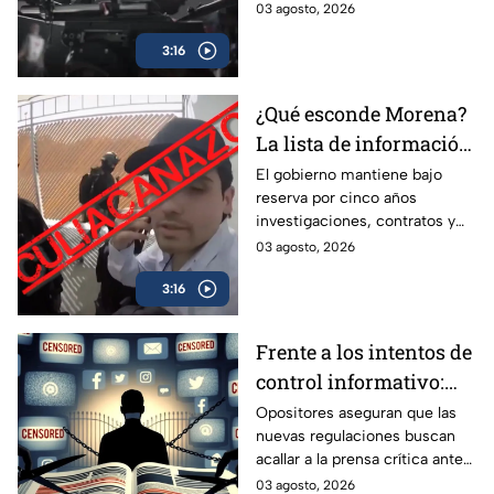
en los medios, pero esta
03 agosto, 2026
regulación debe quedar en
3:16
manos de las mismas
audiencias.
¿Qué esconde Morena?
La lista de información
que el gobierno
El gobierno mantiene bajo
reserva por cinco años
mantiene bajo llave
investigaciones, contratos y
obras públicas. Especialistas
03 agosto, 2026
advierten riesgos para la
3:16
transparencia y la rendición de
cuentas.
Frente a los intentos de
control informativo:
Oposición alza la voz
Opositores aseguran que las
nuevas regulaciones buscan
contra la censura y la
acallar a la prensa crítica ante
pérdida de la narrativa
la pérdida de la narrativa oficial.
03 agosto, 2026