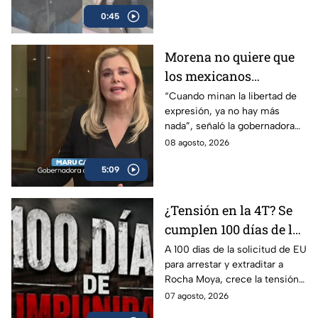
0:45
Morena no quiere que
los mexicanos
conozcan la realidad
“Cuando minan la libertad de
expresión, ya no hay más
del país, por eso
nada”, señaló la gobernadora
quieren regular a los
de Chihuahua, Maru Campos,
08 agosto, 2026
medios: Maru Campos
al advertir sobre el riesgo de
5:09
los derechos humanos.
¿Tensión en la 4T? Se
cumplen 100 días de la
solicitud de EU para
A 100 días de la solicitud de EU
para arrestar y extraditar a
arrestar y extraditar a
Rocha Moya, crece la tensión
Rocha Moya
en la 4T por la acusación por
07 agosto, 2026
pactos con el crimen