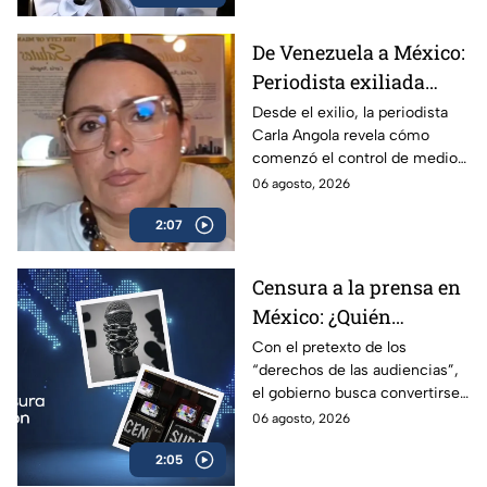
De Venezuela a México:
Periodista exiliada
alerta sobre los
Desde el exilio, la periodista
Carla Angola revela cómo
peligros de censurar a
comenzó el control de medios
la prensa
en Venezuela y por qué México
06 agosto, 2026
sigue el mismo camino.
2:07
Censura a la prensa en
México: ¿Quién
sancionará las
Con el pretexto de los
“derechos de las audiencias”,
mentiras oficiales del
el gobierno busca convertirse
gobierno?
en el árbitro supremo de la
06 agosto, 2026
verdad. No te pierdas el
2:05
análisis en Casilla 27.