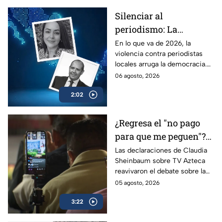
Silenciar al
periodismo: La
estrategia de violencia
En lo que va de 2026, la
violencia contra periodistas
e impunidad rumbo a
locales arruga la democracia.
2027
Entérate de cómo los
06 agosto, 2026
crímenes en provincia ponen
2:02
en jaque las elecciones de
2027.
¿Regresa el "no pago
para que me peguen"?
Reviven frase de López
Las declaraciones de Claudia
Sheinbaum sobre TV Azteca
Portillo tras dichos del
reavivaron el debate sobre la
gobierno de México
publicidad oficial y recordaron
05 agosto, 2026
la histórica frase de José
3:22
López Portillo de 1982.