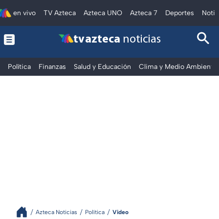
en vivo
TV Azteca
Azteca UNO
Azteca 7
Deportes
Notic
tv azteca
noticias
Política
Finanzas
Salud y Educación
Clima y Medio Ambiente
Azteca Noticias
Política
Video