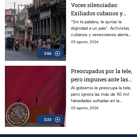
Voces silenciadas:
Exiliados cubanos y
venezolanos alertan
“Sin la palabra, le quitas la
dignidad a un país”. Activistas
sobre la pérdida de
cubanos y venezolanos alertan
libertades en México
sobre el avance del
05 agosto, 2026
autoritarismo en México.
2:56
Preocupados por la tele,
pero impunes ante las
mentiras: El doble
Al gobierno le preocupa la tele,
pero ignora las más de 110 mil
rasero del gobierno
falsedades soltadas en la
federal
mañanera. Recordamos las
05 agosto, 2026
más descaradas.
2:23