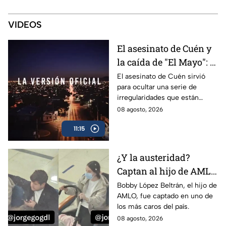
VIDEOS
El asesinato de Cuén y
la caída de "El Mayo": la
trama del narco y
El asesinato de Cuén sirvió
para ocultar una serie de
corrupción en Sinaloa
irregularidades que están
relacionadas con la detención
08 agosto, 2026
de “El Mayo” y los nexos del
11:15
narco con Rocha Moya.
¿Y la austeridad?
Captan al hijo de AMLO
en uno de los
Bobby López Beltrán, el hijo de
AMLO, fue captado en uno de
hospitales más caros
los más caros del país.
de México
08 agosto, 2026