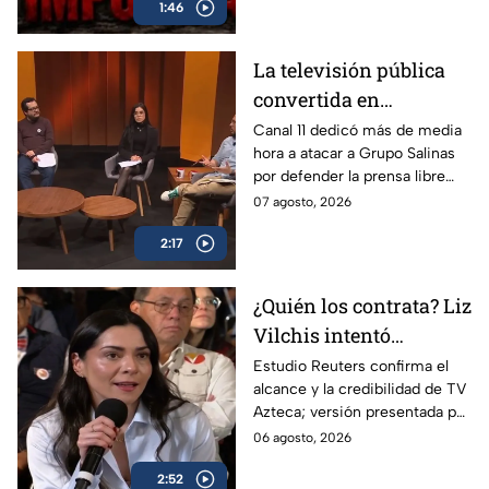
1:46
organizado y campañas
electorales.
La televisión pública
convertida en
propaganda: Canal 11
Canal 11 dedicó más de media
hora a atacar a Grupo Salinas
ataca a TV Azteca por
por defender la prensa libre
defender libertad de
frente a los intentos de
07 agosto, 2026
expresión
regulación del régimen.
2:17
¿Quién los contrata? Liz
Vilchis intentó
desvirtuar estudio de
Estudio Reuters confirma el
alcance y la credibilidad de TV
Reuters sobre la
Azteca; versión presentada por
credibilidad de TV
Liz Vilchis fue cuestionada al
06 agosto, 2026
Azteca
contrastarla con el informe.
2:52