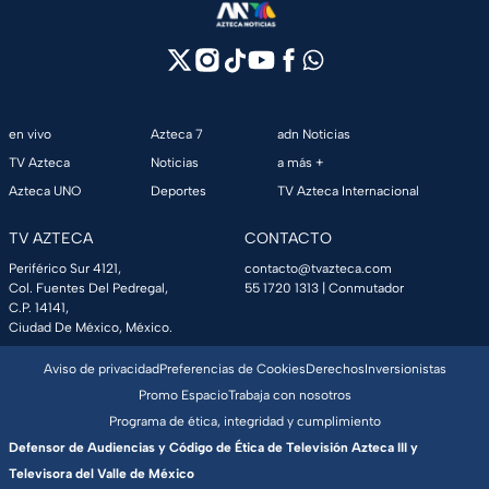
en vivo
Azteca 7
adn Noticias
TV Azteca
Noticias
a más +
Azteca UNO
Deportes
TV Azteca Internacional
TV AZTECA
CONTACTO
Periférico Sur 4121,
contacto@tvazteca.com
Col. Fuentes Del Pedregal,
55 1720 1313
| Conmutador
C.P. 14141,
Ciudad De México, México.
Aviso de privacidad
Preferencias de Cookies
Derechos
Inversionistas
Promo Espacio
Trabaja con nosotros
Programa de ética, integridad y cumplimiento
Defensor de Audiencias y Código de Ética de Televisión Azteca III y
Televisora del Valle de México