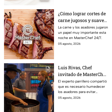
¿Cómo lograr cortes de
carne jugosos y suaves
al estilo MasterChef
La carne y los asadores jugaron
un papel muy importante esta
24/7?
noche en MasterChef 24/7.
05 agosto, 2026
Luis Rivas, Chef
invitado de MasterChef
24/7 destaca la
El experto parrillero compartió
que es necesario humedecer
importancia del agua
los asadores para evitar
para la preparación de
accidentes
05 agosto, 2026
cualquier asado