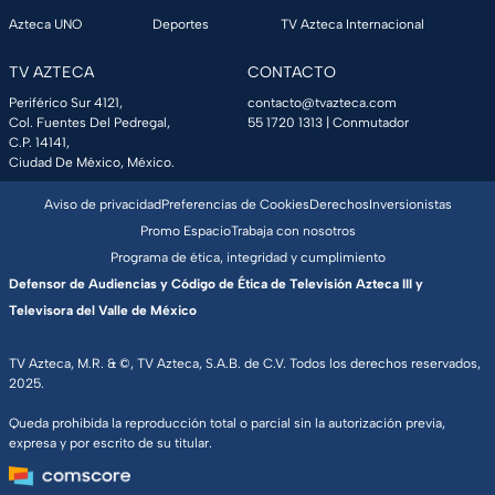
Azteca UNO
Deportes
TV Azteca Internacional
TV AZTECA
CONTACTO
Periférico Sur 4121,
contacto@tvazteca.com
Col. Fuentes Del Pedregal,
55 1720 1313
| Conmutador
C.P. 14141,
Ciudad De México, México.
Aviso de privacidad
Preferencias de Cookies
Derechos
Inversionistas
Promo Espacio
Trabaja con nosotros
Programa de ética, integridad y cumplimiento
Defensor de Audiencias y Código de Ética de Televisión Azteca III y
Televisora del Valle de México
TV Azteca, M.R. & ©, TV Azteca, S.A.B. de C.V. Todos los derechos reservados,
2025.
Queda prohibida la reproducción total o parcial sin la autorización previa,
expresa y por escrito de su titular.