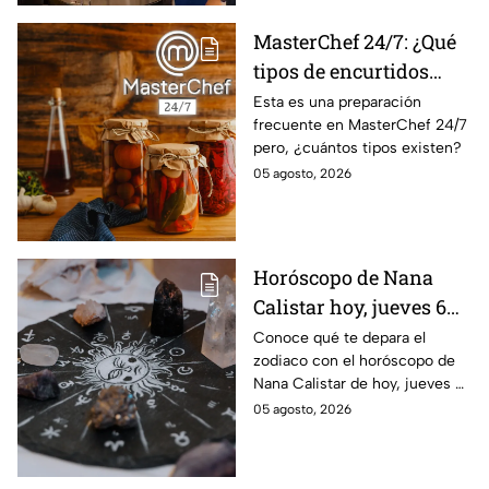
MasterChef 24/7: ¿Qué
tipos de encurtidos
hay?
Esta es una preparación
frecuente en MasterChef 24/7
pero, ¿cuántos tipos existen?
05 agosto, 2026
Horóscopo de Nana
Calistar hoy, jueves 6
de agosto: a estos
Conoce qué te depara el
zodiaco con el horóscopo de
signos se les abren las
Nana Calistar de hoy, jueves 6
puertas del dinero
de agosto. ¿Será dinero o
05 agosto, 2026
amor? ¡Sigue leyendo! Estas
son las predicciones.