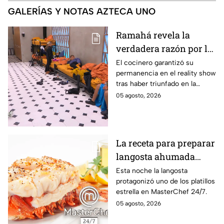
GALERÍAS Y NOTAS AZTECA UNO
Ramahá revela la
verdadera razón por la
que subió a Daniela al
El cocinero garantizó su
permanencia en el reality show
balcón de MasterChef
tras haber triunfado en la
24/7
pasada batalla por equipos
05 agosto, 2026
La receta para preparar
langosta ahumada
como en MasterChef
Esta noche la langosta
protagonizó uno de los platillos
24/7
estrella en MasterChef 24/7.
05 agosto, 2026