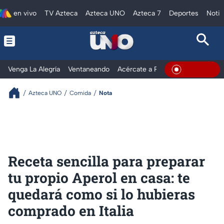
en vivo
TV Azteca
Azteca UNO
Azteca 7
Deportes
Notic
Venga La Alegría
Ventaneando
Acércate a Rocío
Al Extremo
En Vivo
Azteca UNO
Comida
Nota
Receta sencilla para preparar
tu propio Aperol en casa: te
quedará como si lo hubieras
comprado en Italia