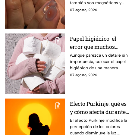
también son magnéticos y
sirven para realizar el efecto
07 agosto, 2026
ojo de gato y lucir una
manicura moderna
Papel higiénico: el
error que muchos
cometen al colocarlo
Aunque parezca un detalle sin
importancia, colocar el papel
higiénico de una manera
específica puede favorecer la
07 agosto, 2026
higiene y evitar algunos
inconvenientes.
Efecto Purkinje: qué es
y cómo afecta durante
un eclipse
El efecto Purkinje modifica la
percepción de los colores
cuando disminuye la luz.