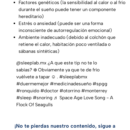
Factores genéticos (la sensibilidad al calor o al frío
durante el sueño puede tener un componente
hereditario)
Estrés o ansiedad (puede ser una forma
inconsciente de autorregulación emocional)
Ambiente inadecuado (debido al colchón que
retiene el calor, habitación poco ventilada o
sábanas sintéticas)
@sleeplab.mx
¿A que este tip no te lo
sabías? ❄️ Obviamente ya que te de frío
vuélvete a tapar ☺️ .
#sleeplabmx
#duermemejor
#medicinadesueño
#spgg
#ronquido
#doctor
#otorrino
#monterrey
#sleep
#snoring
♬ Space Age Love Song - A
Flock Of Seagulls
¡No te pierdas nuestro contenido, sigue a