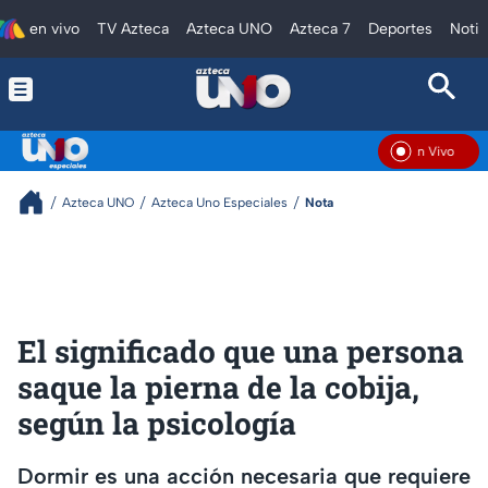
en vivo
TV Azteca
Azteca UNO
Azteca 7
Deportes
Notic
En Vivo
Azteca UNO
Azteca Uno Especiales
Nota
El significado que una persona
saque la pierna de la cobija,
según la psicología
Dormir es una acción necesaria que requiere