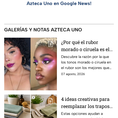
Azteca Uno en Google News!
GALERÍAS Y NOTAS AZTECA UNO
¿Por qué el rubor
morado o ciruela es el
mejor secreto para
Descubre la razón por la que
los tonos morado o ciruela en
iluminar las pieles
el rubor son los mejores que
morenas?
puedes elegir si tienes la piel
07 agosto, 2026
morena y deseas iluminarla
4 ideas creativas para
reemplazar los trapos
de cocina por opciones
Estas opciones ayudan a