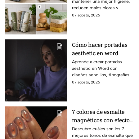
mantener una mejor higiene,
más saludables,
reducen malos olores y
modernas y elegantes
aportan un toque moderno a la
07 agosto, 2026
cocina.
Cómo hacer portadas
aesthetic en word
Aprende a crear portadas
aesthetic en Word con
diseños sencillos, tipografías
bonitas y detalles visuales que
07 agosto, 2026
harán que tus trabajos luzcan
originales.
7 colores de esmalte
magnéticos con efecto
ojo de gato para lucir
Descubre cuáles son los 7
mejores tonos de esmalte que
manos elegantes