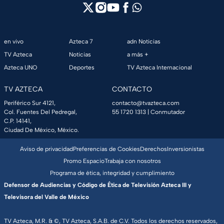
en vivo
Azteca 7
adn Noticias
TV Azteca
Noticias
a más +
Azteca UNO
Deportes
TV Azteca Internacional
TV AZTECA
CONTACTO
Periférico Sur 4121,
contacto@tvazteca.com
Col. Fuentes Del Pedregal,
55 1720 1313
| Conmutador
C.P. 14141,
Ciudad De México, México.
Aviso de privacidad
Preferencias de Cookies
Derechos
Inversionistas
Promo Espacio
Trabaja con nosotros
Programa de ética, integridad y cumplimiento
Defensor de Audiencias y Código de Ética de Televisión Azteca III y
Televisora del Valle de México
TV Azteca, M.R. & ©, TV Azteca, S.A.B. de C.V. Todos los derechos reservados,