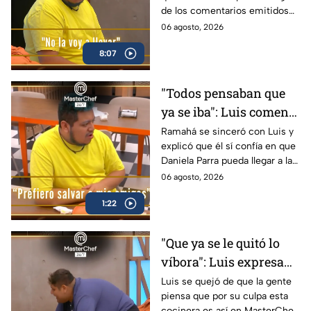
de los comentarios emitidos
acompañante para su
por su compañera tras la
06 agosto, 2026
salida del Mundo
pasada batalla por equipos
MasterChef (VIDEO)
8:07
"Todos pensaban que
ya se iba": Luis comenta
acerca de que Ramahá
Ramahá se sinceró con Luis y
explicó que él sí confía en que
subió a Daniela al
Daniela Parra pueda llegar a la
balcón en MasterChef
final de MasterChef 24/7.
06 agosto, 2026
24/7
1:22
"Que ya se le quitó lo
víbora": Luis expresa
su opinión acerca de
Luis se quejó de que la gente
piensa que por su culpa esta
esta cocinera en
cocinera es así en MasterChef