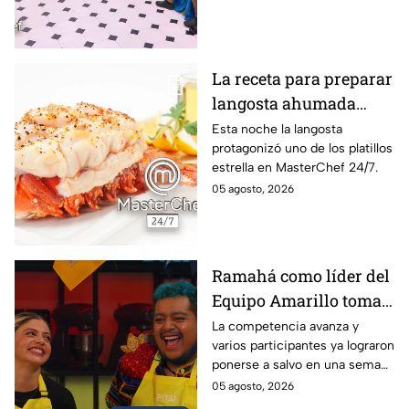
La receta para preparar
langosta ahumada
como en MasterChef
Esta noche la langosta
protagonizó uno de los platillos
24/7
estrella en MasterChef 24/7.
05 agosto, 2026
Ramahá como líder del
Equipo Amarillo toma
una decisión
La competencia avanza y
varios participantes ya lograron
INESPERADA con la
ponerse a salvo en una semana
Salvación
decisiva.
05 agosto, 2026