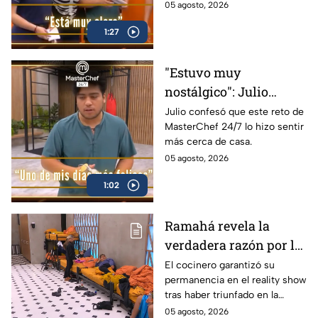
24/7.
05 agosto, 2026
1:27
"Estuvo muy
nostálgico": Julio
cuenta su experiencia
Julio confesó que este reto de
MasterChef 24/7 lo hizo sentir
luego de cocinar carne
más cerca de casa.
asada en MasterChef
05 agosto, 2026
24/7 (VIDEO)
1:02
Ramahá revela la
verdadera razón por la
que subió a Daniela al
El cocinero garantizó su
permanencia en el reality show
balcón de MasterChef
tras haber triunfado en la
24/7
pasada batalla por equipos
05 agosto, 2026