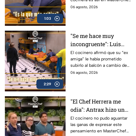
MasterChef 24/7
24/7.
06 agosto, 2026
(VIDEO)
1:03
"Se me hace muy
incongruente": Luis
exhibe a Michelle por
El cocinero afirmó que su “ex
amiga” le había prometido
una condición que le
subirlo al balcón a cambio de
puso cuando tenía el
asignarle su Pin Negro a Flor
06 agosto, 2026
Pin Negro (VIDEO)
2:29
"El Chef Herrera me
odia": Antrax hizo una
fuerte confesión en
El cocinero no pudo aguantar
las ganas de expresar este
MasterChef 24/7
pensamiento en MasterChef
(VIDEO)