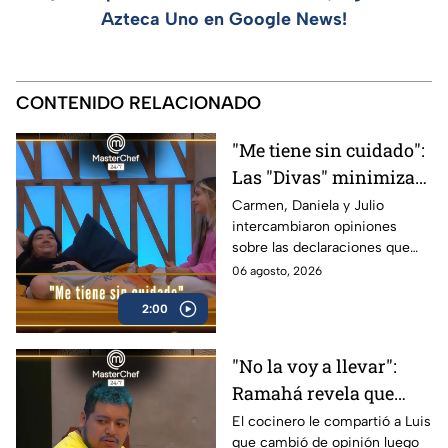
Azteca Uno en Google News!
CONTENIDO RELACIONADO
"Me tiene sin cuidado":
Las "Divas" minimizan
las declaraciones de
Carmen, Daniela y Julio
intercambiaron opiniones
Michelle sobre su
sobre las declaraciones que
distanciamiento en
fueron mostradas durante la
06 agosto, 2026
MasterChef 24/7
pasada batalla por equipos
(VIDEO)
2:00
"No la voy a llevar":
Ramahá revela que
consideró elegir a
El cocinero le compartió a Luis
que cambió de opinión luego
Claudia como