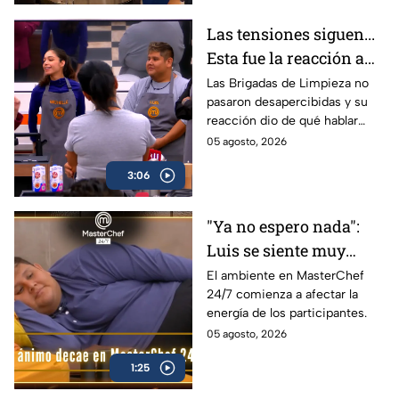
Las tensiones siguen...
Esta fue la reacción a
las brigadas de
Las Brigadas de Limpieza no
pasaron desapercibidas y su
limpieza de MasterChef
reacción dio de qué hablar
24/7 a la elección de
durante la semana.
05 agosto, 2026
Lancer
3:06
"Ya no espero nada":
Luis se siente muy
desanimado dentro de
El ambiente en MasterChef
24/7 comienza a afectar la
MasterChef 24/7
energía de los participantes.
(VIDEO)
05 agosto, 2026
1:25