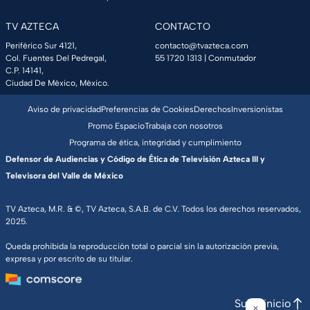
TV AZTECA
CONTACTO
Periférico Sur 4121,
contacto@tvazteca.com
Col. Fuentes Del Pedregal,
55 1720 1313
| Conmutador
C.P. 14141,
Ciudad De México, México.
Aviso de privacidad
Preferencias de Cookies
Derechos
Inversionistas
Promo Espacio
Trabaja con nosotros
Programa de ética, integridad y cumplimiento
Defensor de Audiencias y Código de Ética de Televisión Azteca III y
Televisora del Valle de México
TV Azteca, M.R. & ©, TV Azteca, S.A.B. de C.V. Todos los derechos reservados,
2025.
Queda prohibida la reproducción total o parcial sin la autorización previa,
expresa y por escrito de su titular.
Subir inicio