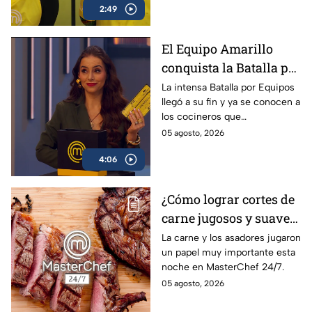
2:49
El Equipo Amarillo
conquista la Batalla por
Equipos de MasterChef
La intensa Batalla por Equipos
llegó a su fin y ya se conocen a
24/7
los cocineros que
conquistaron la victoria.
05 agosto, 2026
4:06
¿Cómo lograr cortes de
carne jugosos y suaves
al estilo MasterChef
La carne y los asadores jugaron
un papel muy importante esta
24/7?
noche en MasterChef 24/7.
05 agosto, 2026