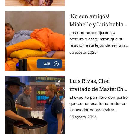
¡No son amigos!
Michelle y Luis hablan
claro sobre el trato
Los cocineros fijaron su
postura y aseguraron que su
entre ellos dentro de
relación está lejos de ser una
MasterChef 24/7
amistad.
05 agosto, 2026
3:15
Luis Rivas, Chef
invitado de MasterChef
24/7 destaca la
El experto parrillero compartió
que es necesario humedecer
importancia del agua
los asadores para evitar
para la preparación de
accidentes
05 agosto, 2026
cualquier asado