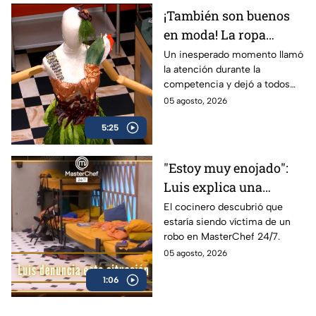
¡También son buenos
en moda! La ropa
comestible llegó a
Un inesperado momento llamó
la atención durante la
MasterChef 24/7:
competencia y dejó a todos
sorprendidos con un reto de
05 agosto, 2026
moda.
5:25
"Estoy muy enojado":
Luis explica una
situación que lo irrita
El cocinero descubrió que
estaría siendo víctima de un
mucho en MasterChef
robo en MasterChef 24/7.
24/7 (VIDEO)
05 agosto, 2026
1:06