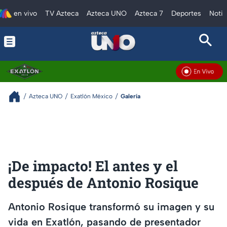
en vivo
TV Azteca
Azteca UNO
Azteca 7
Deportes
Notic
En Vivo
Azteca UNO
Exatlón México
Galería
¡De impacto! El antes y el
después de Antonio Rosique
Antonio Rosique transformó su imagen y su
vida en Exatlón, pasando de presentador