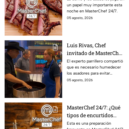
un papel muy importante esta
24/7?
noche en MasterChef 24/7.
05 agosto, 2026
Luis Rivas, Chef
invitado de MasterChef
24/7 destaca la
El experto parrillero compartió
que es necesario humedecer
importancia del agua
los asadores para evitar
para la preparación de
accidentes
05 agosto, 2026
cualquier asado
MasterChef 24/7: ¿Qué
tipos de encurtidos
hay?
Esta es una preparación