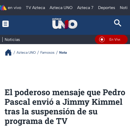
en vivo
TV Azteca
Azteca UNO
Azteca 7
Deportes
Notic
Noticias
En Vivo
Azteca UNO
Famosos
Nota
El poderoso mensaje que Pedro
Pascal envió a Jimmy Kimmel
tras la suspensión de su
programa de TV