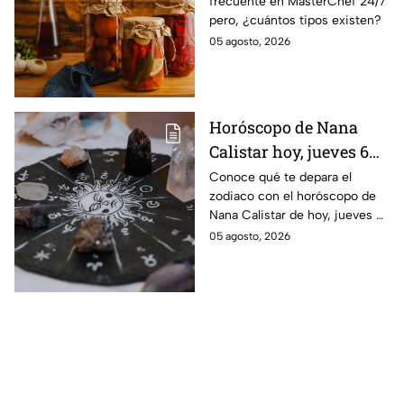
frecuente en MasterChef 24/7
pero, ¿cuántos tipos existen?
05 agosto, 2026
Horóscopo de Nana
Calistar hoy, jueves 6
de agosto: a estos
Conoce qué te depara el
zodiaco con el horóscopo de
signos se les abren las
Nana Calistar de hoy, jueves 6
puertas del dinero
de agosto. ¿Será dinero o
05 agosto, 2026
amor? ¡Sigue leyendo! Estas
son las predicciones.