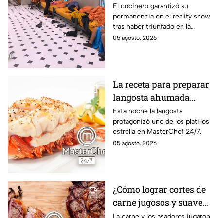
que subió a Daniela al
El cocinero garantizó su
permanencia en el reality show
balcón de MasterChef
tras haber triunfado en la
24/7
pasada batalla por equipos
05 agosto, 2026
La receta para preparar
langosta ahumada
como en MasterChef
Esta noche la langosta
protagonizó uno de los platillos
24/7
estrella en MasterChef 24/7.
05 agosto, 2026
¿Cómo lograr cortes de
carne jugosos y suaves
al estilo MasterChef
La carne y los asadores jugaron