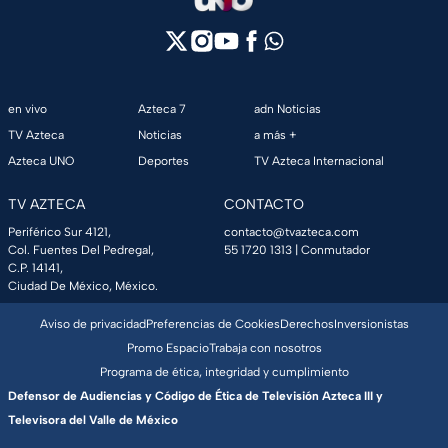
en vivo
Azteca 7
adn Noticias
TV Azteca
Noticias
a más +
Azteca UNO
Deportes
TV Azteca Internacional
TV AZTECA
CONTACTO
Periférico Sur 4121,
contacto@tvazteca.com
Col. Fuentes Del Pedregal,
55 1720 1313
| Conmutador
C.P. 14141,
Ciudad De México, México.
Aviso de privacidad
Preferencias de Cookies
Derechos
Inversionistas
Promo Espacio
Trabaja con nosotros
Programa de ética, integridad y cumplimiento
Defensor de Audiencias y Código de Ética de Televisión Azteca III y
Televisora del Valle de México