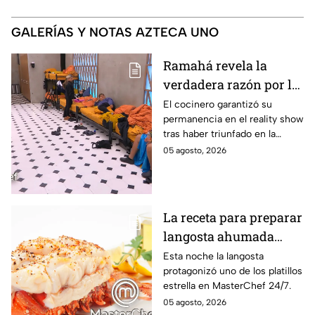
GALERÍAS Y NOTAS AZTECA UNO
Ramahá revela la
verdadera razón por la
que subió a Daniela al
El cocinero garantizó su
permanencia en el reality show
balcón de MasterChef
tras haber triunfado en la
24/7
pasada batalla por equipos
05 agosto, 2026
La receta para preparar
langosta ahumada
como en MasterChef
Esta noche la langosta
protagonizó uno de los platillos
24/7
estrella en MasterChef 24/7.
05 agosto, 2026