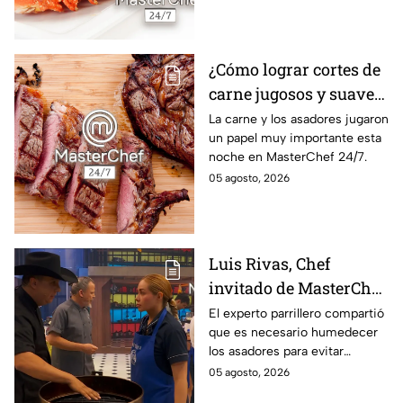
¿Cómo lograr cortes de
carne jugosos y suaves
al estilo MasterChef
La carne y los asadores jugaron
un papel muy importante esta
24/7?
noche en MasterChef 24/7.
05 agosto, 2026
Luis Rivas, Chef
invitado de MasterChef
24/7 destaca la
El experto parrillero compartió
que es necesario humedecer
importancia del agua
los asadores para evitar
para la preparación de
accidentes
05 agosto, 2026
cualquier asado