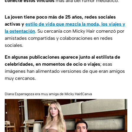
conecte estos vínculos
más allá del rumor mediático.
La joven tiene poco más de 25 años, redes sociales
activas y
estilo de vida que mezcla la moda, los viajes y
la ostentación
. Su cercanía con Micky Hair comenzó por
amistades compartidas y colaboraciones en redes
sociales.
En algunas publicaciones aparece junto al estilista de
celebridades, en momentos de ocio o viajes
; esas
imágenes han alimentado versiones de que eran amigos
muy cercanos.
Diana Esparragoza era muy amiga de Micky Hair|Canva