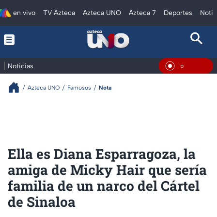
en vivo
TV Azteca
Azteca UNO
Azteca 7
Deportes
Notic
Noticias
En Vivo
Azteca UNO
Famosos
Nota
Ella es Diana Esparragoza, la
amiga de Micky Hair que sería
familia de un narco del Cártel
de Sinaloa