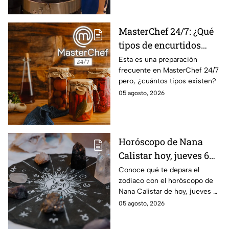
MasterChef 24/7: ¿Qué
tipos de encurtidos
hay?
Esta es una preparación
frecuente en MasterChef 24/7
pero, ¿cuántos tipos existen?
05 agosto, 2026
Horóscopo de Nana
Calistar hoy, jueves 6
de agosto: a estos
Conoce qué te depara el
zodiaco con el horóscopo de
signos se les abren las
Nana Calistar de hoy, jueves 6
puertas del dinero
de agosto. ¿Será dinero o
05 agosto, 2026
amor? ¡Sigue leyendo! Estas
son las predicciones.