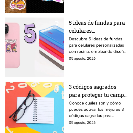
5 ideas de fundas para
celulares
personalizadas con
Descubre 5 ideas de fundas
para celulares personalizadas
resina de las KPop
con resina, empleando diseños
Demon Hunters
de las KPop Demon Hunters
05 agosto, 2026
usando a tus personajes
favoritos
3 códigos sagrados
para proteger tu campo
energético de personas
Conoce cuáles son y cómo
puedes activar los mejores 3
envidiosas
códigos sagrados para
proteger tu campo energético
05 agosto, 2026
de las personas con mala