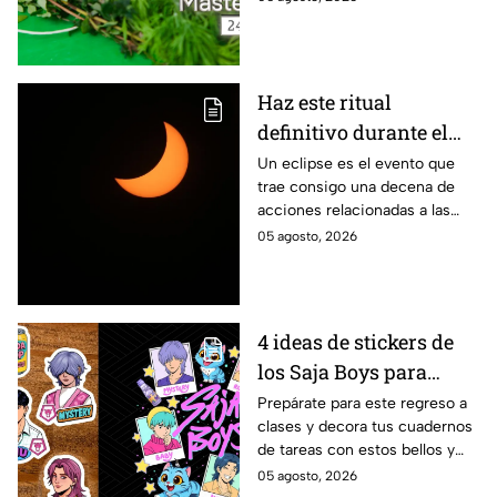
Haz este ritual
definitivo durante el
eclipse de agosto para
Un eclipse es el evento que
trae consigo una decena de
encontrar el amor
acciones relacionadas a las
energías. Por eso se anima a
05 agosto, 2026
realizar este ritual para
encontrar el amor.
4 ideas de stickers de
los Saja Boys para
forrar libretas de tareas
Prepárate para este regreso a
clases y decora tus cuadernos
para este regreso a
de tareas con estos bellos y
clases
divertidos stickers de los Saja
05 agosto, 2026
Boys. ¡Mira las plantillas!