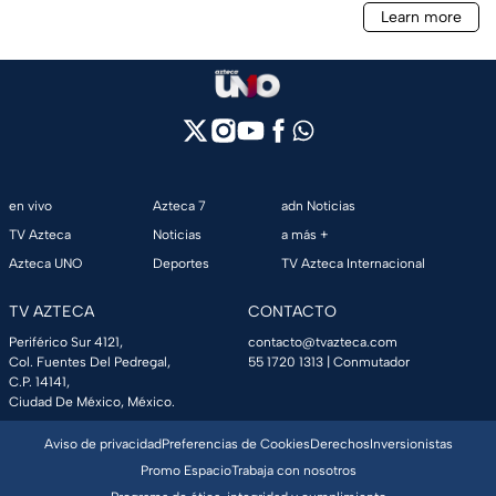
en vivo
Azteca 7
adn Noticias
TV Azteca
Noticias
a más +
Azteca UNO
Deportes
TV Azteca Internacional
TV AZTECA
CONTACTO
Periférico Sur 4121,
contacto@tvazteca.com
Col. Fuentes Del Pedregal,
55 1720 1313
| Conmutador
C.P. 14141,
Ciudad De México, México.
Aviso de privacidad
Preferencias de Cookies
Derechos
Inversionistas
Promo Espacio
Trabaja con nosotros