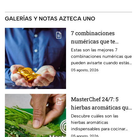
GALERÍAS Y NOTAS AZTECA UNO
7 combinaciones
numéricas que te
avisan que un milagro
Estas son las mejores 7
combinaciones numéricas que
económico está en
pueden avisarte cuando estás
camino
a punto de vivir un milagro en
05 agosto, 2026
el aspecto financiero y recibir
riqueza
MasterChef 24/7: 5
hierbas aromáticas que
no pueden faltar en tu
Descubre cuáles son las
hierbas aromáticas
cocina para dar más
indispensables para cocinar
sabor a tus platillos
como en MasterChef 24/7.
05 agosto, 2026