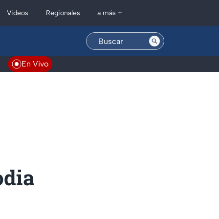
Regionales
Videos
a más +
En Vivo
odia