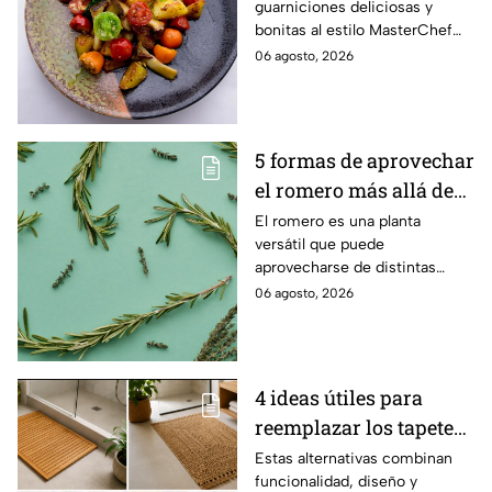
guarniciones deliciosas y
con mucho color
bonitas al estilo MasterChef
24/7.
06 agosto, 2026
5 formas de aprovechar
el romero más allá de
la cocina
El romero es una planta
versátil que puede
aprovecharse de distintas
maneras en el hogar, desde la
06 agosto, 2026
limpieza hasta el cuidado
personal y otros usos
cotidianos.
4 ideas útiles para
reemplazar los tapetes
de baño por opciones
Estas alternativas combinan
funcionalidad, diseño y
más naturales y