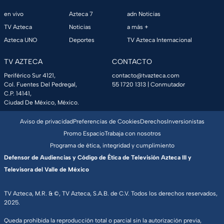
en vivo
Azteca 7
adn Noticias
TV Azteca
Noticias
a más +
Azteca UNO
Deportes
TV Azteca Internacional
TV AZTECA
CONTACTO
Periférico Sur 4121,
contacto@tvazteca.com
Col. Fuentes Del Pedregal,
55 1720 1313
| Conmutador
C.P. 14141,
Ciudad De México, México.
Aviso de privacidad
Preferencias de Cookies
Derechos
Inversionistas
Promo Espacio
Trabaja con nosotros
Programa de ética, integridad y cumplimiento
Defensor de Audiencias y Código de Ética de Televisión Azteca III y
Televisora del Valle de México
TV Azteca, M.R. & ©, TV Azteca, S.A.B. de C.V. Todos los derechos reservados,
2025.
Queda prohibida la reproducción total o parcial sin la autorización previa,