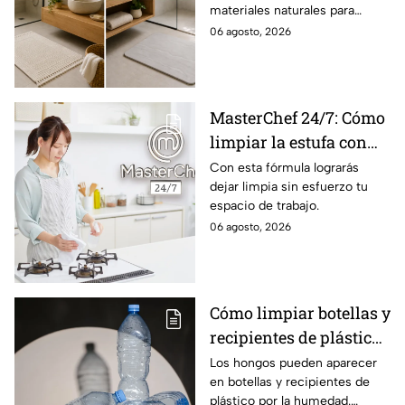
materiales naturales para
aesthetics
renovar tu baño.
06 agosto, 2026
MasterChef 24/7: Cómo
limpiar la estufa con
bicarbonato y limón
Con esta fórmula lograrás
dejar limpia sin esfuerzo tu
espacio de trabajo.
06 agosto, 2026
Cómo limpiar botellas y
recipientes de plástico
con hongos
Los hongos pueden aparecer
en botellas y recipientes de
plástico por la humedad.