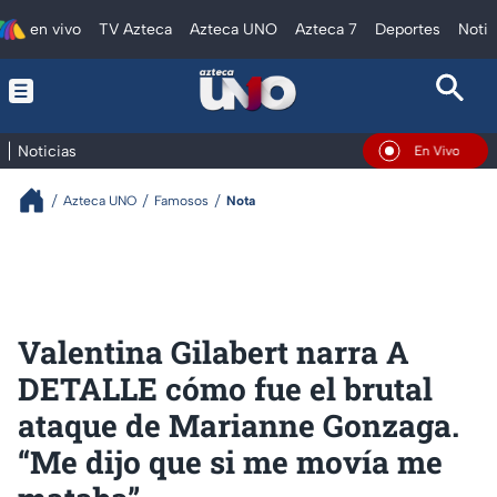
en vivo
TV Azteca
Azteca UNO
Azteca 7
Deportes
Notic
Noticias
En Vivo
Azteca UNO
Famosos
Nota
Valentina Gilabert narra A
DETALLE cómo fue el brutal
ataque de Marianne Gonzaga.
“Me dijo que si me movía me