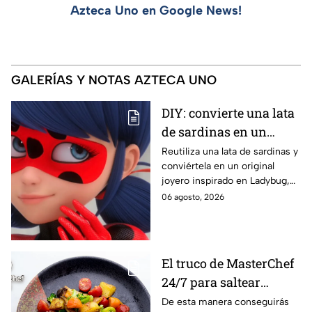
Azteca Uno en Google News!
GALERÍAS Y NOTAS AZTECA UNO
DIY: convierte una lata
de sardinas en un
joyero inspirado en
Reutiliza una lata de sardinas y
conviértela en un original
Ladybug
joyero inspirado en Ladybug,
perfecto para guardar tus
06 agosto, 2026
accesorios de forma creativa y
sencilla.
El truco de MasterChef
24/7 para saltear
verduras crujientes y
De esta manera conseguirás