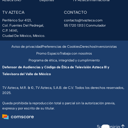
TV AZTECA
CONTACTO
Periférico Sur 4121,
contacto@tvazteca.com
Col. Fuentes Del Pedregal,
55 1720 1313
| Conmutador
C.P. 14141,
Ciudad De México, México.
Aviso de privacidad
Preferencias de Cookies
Derechos
Inversionistas
Promo Espacio
Trabaja con nosotros
Programa de ética, integridad y cumplimiento
Defensor de Audiencias y Código de Ética de Televisión Azteca III y
Televisora del Valle de México
TV Azteca, M.R. & ©, TV Azteca, S.A.B. de C.V. Todos los derechos reservados,
2025.
Queda prohibida la reproducción total o parcial sin la autorización previa,
expresa y por escrito de su titular.
Subir inicio