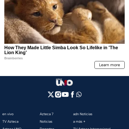
en vivo
Azteca 7
adn Noticias
TV Azteca
Noticias
a más +
Azteca UNO
Deportes
TV Azteca Internacional