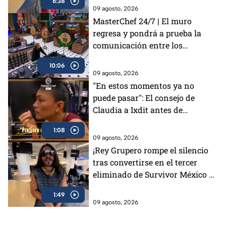
6:38
09 agosto, 2026
MasterChef 24/7 | El muro
regresa y pondrá a prueba la
comunicación entre los
cocineros
10:06
09 agosto, 2026
"En estos momentos ya no
puede pasar": El consejo de
Claudia a Ixdit antes de
enfrentar la eliminación en
1:08
MasterChef 24/7 (VIDEO)
09 agosto, 2026
¡Rey Grupero rompe el silencio
tras convertirse en el tercer
eliminado de Survivor México La
Reliquia en Llamas!
1:49
09 agosto, 2026