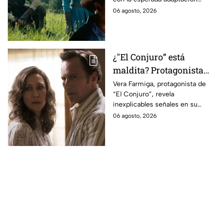
ahora
cinematográfica del popular
06 agosto, 2026
videojuego.
¿"El Conjuro” está
maldita? Protagonista
revela INQUIETANTES
Vera Farmiga, protagonista de
“El Conjuro”, revela
señales en su cuerpo
inexplicables señales en su
durante la grabación de
cuerpo durante el rodaje de la
06 agosto, 2026
la película
película