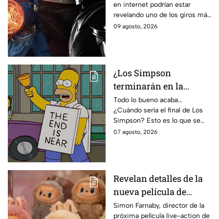
en internet podrían estar
Avengers: Doomsday?
revelando uno de los giros más
Esto revelan las nuevas
inesperados de Doctor Strange
09 agosto, 2026
imágenes filtradas
en Avengers: Doomsday.
¿Los Simpson
terminarán en la
temporada 40? Actriz
Todo lo bueno acaba...
¿Cuándo sería el final de Los
de Bart Simpson da
Simpson? Esto es lo que se
IMPACTANTE
sabe:
07 agosto, 2026
declaración
Revelan detalles de la
nueva película de
Labubu: de qué tratará
Simon Farnaby, director de la
próxima película live-action de
y cuándo se estrena