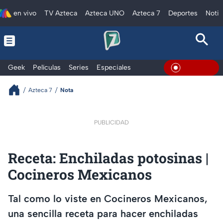
en vivo
TV Azteca
Azteca UNO
Azteca 7
Deportes
Notic
Geek
Películas
Series
Especiales
En Vivo
Azteca 7
Nota
PUBLICIDAD
Receta: Enchiladas potosinas |
Cocineros Mexicanos
Tal como lo viste en Cocineros Mexicanos,
una sencilla receta para hacer enchiladas