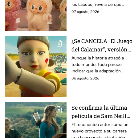
los Labubu, revela de qué
tratará la cinta. Aquí te
07 agosto, 2026
contamos los detalles.
¿Se CANCELA "El Juego
del Calamar", versión
Estados Unidos? Esto
Aunque la historia atrapó a
todo mundo, todo parece
es lo que se sabe al
indicar que la adaptación
momento
podría ser cancelada:
06 agosto, 2026
Se confirma la última
película de Sam Neill
antes de morir: esto es
El reconocido actor suma un
nuevo proyecto a su carrera
lo que se sabe hasta
con la esperada adaptación