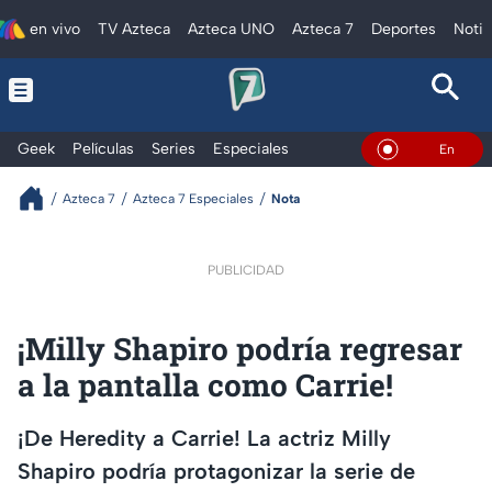
en vivo
TV Azteca
Azteca UNO
Azteca 7
Deportes
Notic
Geek
Películas
Series
Especiales
En Vivo
Azteca 7
Azteca 7 Especiales
Nota
PUBLICIDAD
¡Milly Shapiro podría regresar
a la pantalla como Carrie!
¡De Heredity a Carrie! La actriz Milly
Shapiro podría protagonizar la serie de