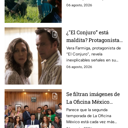
ahora
cinematográfica del popular
06 agosto, 2026
videojuego.
¿"El Conjuro” está
maldita? Protagonista
revela INQUIETANTES
Vera Farmiga, protagonista de
“El Conjuro”, revela
señales en su cuerpo
inexplicables señales en su
durante la grabación de
cuerpo durante el rodaje de la
06 agosto, 2026
la película
película
Se filtran imágenes de
La Oficina México
temporada 2 y un
Parece que la segunda
temporada de La Oficina
detalle desata teorías
México está cada vez más
entre los fans
cerca, pues el elenco ya se