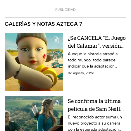
PUBLICIDAD
GALERÍAS Y NOTAS AZTECA 7
¿Se CANCELA "El Juego
del Calamar", versión
Estados Unidos? Esto
Aunque la historia atrapó a
todo mundo, todo parece
es lo que se sabe al
indicar que la adaptación
momento
podría ser cancelada:
06 agosto, 2026
Se confirma la última
película de Sam Neill
antes de morir: esto es
El reconocido actor suma un
nuevo proyecto a su carrera
lo que se sabe hasta
con la esperada adaptación