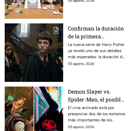
06 agosto, 2026
encuentra en grabaciones y ya
se filtraron las primeras
imágenes del set.
Confirman la duración
de la primera
temporada de Harry
La nueva serie de Harry Potter
ya reveló uno de sus detalles
Potter y emocionará a
más esperados: la duración de
los fans de los libros
la primera temporada basada
05 agosto, 2026
en los libros de J.K. Rowling.
Demon Slayer vs.
Spider-Man, el posible
gran enfrentamiento
El cine animado está por
presenciar dos de los estrenos
en taquilla del 2027
más importantes de los
últimos años.
05 agosto, 2026