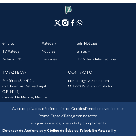
en vivo
Azteca 7
adn Noticias
TV Azteca
Noticias
a más +
Azteca UNO
Deportes
TV Azteca Internacional
TV AZTECA
CONTACTO
Periférico Sur 4121,
contacto@tvazteca.com
Col. Fuentes Del Pedregal,
55 1720 1313
| Conmutador
C.P. 14141,
Ciudad De México, México.
Aviso de privacidad
Preferencias de Cookies
Derechos
Inversionistas
Promo Espacio
Trabaja con nosotros
Programa de ética, integridad y cumplimiento
Defensor de Audiencias y Código de Ética de Televisión Azteca III y