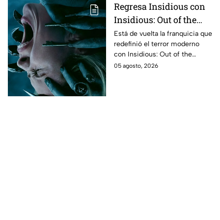
México
Regresa Insidious con
Insidious: Out of the
Further; esto revela el
Está de vuelta la franquicia que
redefinió el terror moderno
aterrador primer tráiler
con Insidious: Out of the
Further. Te contamos todo lo
05 agosto, 2026
que se sabe de la película para
que no te la pierdas.