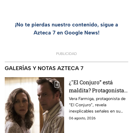
¡No te pierdas nuestro contenido, sigue a
Azteca 7 en Google News!
PUBLICIDAD
GALERÍAS Y NOTAS AZTECA 7
¿"El Conjuro” está
maldita? Protagonista
revela INQUIETANTES
Vera Farmiga, protagonista de
“El Conjuro”, revela
señales en su cuerpo
inexplicables señales en su
durante la grabación de
cuerpo durante el rodaje de la
06 agosto, 2026
la película
película