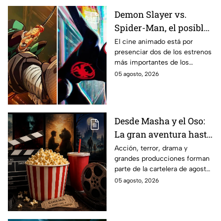
Demon Slayer vs.
Spider-Man, el posible
gran enfrentamiento
El cine animado está por
presenciar dos de los estrenos
en taquilla del 2027
más importantes de los
últimos años.
05 agosto, 2026
Desde Masha y el Oso:
La gran aventura hasta
El Final de la Calle Oak
Acción, terror, drama y
grandes producciones forman
con Anne Hathaway.
parte de la cartelera de agosto
Esta es la lista
en México.
05 agosto, 2026
completa de los
estrenos en cines para
agosto de 2026 en