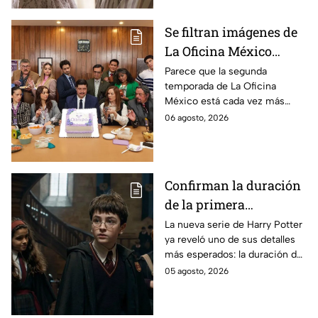
Se filtran imágenes de
La Oficina México
temporada 2 y un
Parece que la segunda
temporada de La Oficina
detalle desata teorías
México está cada vez más
entre los fans
cerca, pues el elenco ya se
06 agosto, 2026
encuentra en grabaciones y ya
se filtraron las primeras
imágenes del set.
Confirman la duración
de la primera
temporada de Harry
La nueva serie de Harry Potter
ya reveló uno de sus detalles
Potter y emocionará a
más esperados: la duración de
los fans de los libros
la primera temporada basada
05 agosto, 2026
en los libros de J.K. Rowling.