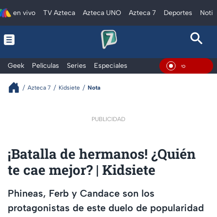
en vivo
TV Azteca
Azteca UNO
Azteca 7
Deportes
Notic
Geek
Películas
Series
Especiales
En Viv
Azteca 7
Kidsiete
Nota
PUBLICIDAD
¡Batalla de hermanos! ¿Quién
te cae mejor? | Kidsiete
Phineas, Ferb y Candace son los
protagonistas de este duelo de popularidad