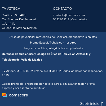
TV AZTECA
CONTACTO
Periférico Sur 4121,
contacto@tvazteca.com
Col. Fuentes Del Pedregal,
55 1720 1313
| Conmutador
C.P. 14141,
Ciudad De México, México.
Aviso de privacidad
Preferencias de Cookies
Derechos
Inversionistas
Promo Espacio
Trabaja con nosotros
Programa de ética, integridad y cumplimiento
Defensor de Audiencias y Código de Ética de Televisión Azteca III y
Televisora del Valle de México
TV Azteca, M.R. & ©, TV Azteca, S.A.B. de C.V. Todos los derechos reservados,
2025.
Queda prohibida la reproducción total o parcial sin la autorización previa,
expresa y por escrito de su titular.
Subir inicio