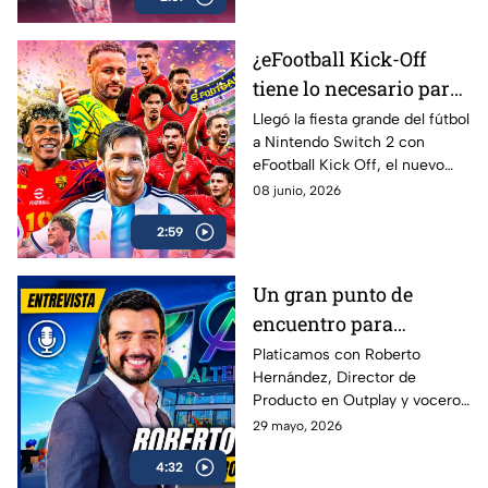
estar
¿eFootball Kick-Off
tiene lo necesario para
marcar el gol de la
Llegó la fiesta grande del fútbol
a Nintendo Switch 2 con
temporada? | AZE
eFootball Kick Off, el nuevo
Review
juego de Konami que busca
08 junio, 2026
reconectar con los fans que
2:59
crecieron jugando PES
Un gran punto de
encuentro para
conectar con más
Platicamos con Roberto
Hernández, Director de
gamers | Entrevista con
Producto en Outplay y vocero
Roberto Hernández
de Alternia, sobre el
29 mayo, 2026
crecimiento del gaming social
4:32
en México y Latinoamérica, el