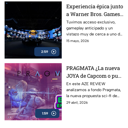
celulares
Experiencia épica junto
a Warner Bros. Games
antes del estreno de
Tuvimos acceso exclusivo,
gameplay anticipado y un
LEGO Batman: El
vistazo muy de cerca a uno de
Legado del Caballero de
los lanzamientos más
15 mayo, 2026
la Noche
esperados para fans de
2:59
Batman y LEGO: LEGO
Batman: El Legado del
Caballero de la Noche
PRAGMATA ¿La nueva
JOYA de Capcom o pura
expectativa? | AZE
En este AZE REVIEW
analizamos a fondo Pragmata,
Review
la nueva propuesta sci-fi de
Capcom que ha generado
29 abril, 2026
hype desde su anuncio
1:59