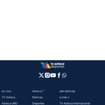
en vivo
Azteca 7
adn Noticias
TV Azteca
Noticias
a más +
Azteca UNO
Deportes
TV Azteca Internacional