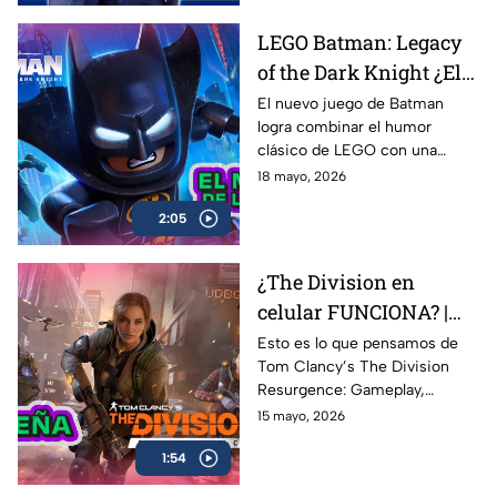
impacto de plataformas como
Roblox, Minecraft y Fortnite, y
LEGO Batman: Legacy
cómo Alternia busca redefinir
of the Dark Knight ¿El
el entretenimiento para las
nuevas generaciones
mejor de la franqucia? |
El nuevo juego de Batman
logra combinar el humor
AZE REVIEW
clásico de LEGO con una
aventura llena de acción,
18 mayo, 2026
referencias y nostalgia para los
2:05
fans del Caballero Oscuro.
¿The Division en
celular FUNCIONA? |
Probamos Tom
Esto es lo que pensamos de
Tom Clancy’s The Division
Clancy's The Division
Resurgence: Gameplay,
Resurgence AZE
gráficos, combate, mundo
15 mayo, 2026
Review
abierto y todo lo que necesitas
1:54
saber sobre uno de los
shooters más esperados en