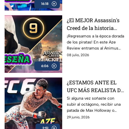
16:18
los momentos más
complicados del campeonato y
lo que significa este logro para
¿El MEJOR Assassin's
Latinoamérica.
Creed de la historia
regresó? 🏴‍☠️ | Reseña
¡Regresamos a la época dorada
de los piratas! En este Aze
Black Flag Resynced |
Review entramos al Animus
AZE Review
para analizar a fondo
08 julio, 2026
Assassin’s Creed Black Flag
6:06
Resynced, el esperado remake
de una de las joyas más
queridas de Ubisoft.
¿ESTAMOS ANTE EL
UFC MÁS REALISTA DE
LA HISTORIA? EA
Si alguna vez soñaste con
subir al octágono, recibir una
Sports UFC 6 | AZE
patada de Max Holloway o
Review
Islam Makhachev y sobrevivir
29 junio, 2026
para contarlo… EA Sports UFC
2:51
6 es lo más cerca que vas a