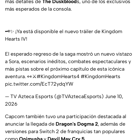
más detalles de
The Duskblood
s, uno de los exclusivos
más esperados de la consola.
🗝️✨ ¡Ya está disponible el nuevo tráiler de Kingdom
Hearts IV!
El esperado regreso de la saga mostró un nuevo vistazo
a Sora, escenarios inéditos, combates espectaculares y
más pistas sobre el próximo capítulo de esta icónica
aventura. 👀⚔️
#KingdomHearts4
#KingdomHearts
pic.twitter.com/EcT72ydqYW
— TV Azteca Esports (@TVAztecaEsports)
June 10,
2026
Capcom también tuvo una participación destacada al
anunciar la llegada de
Dragon's Dogma 2
, además de
versiones para Switch 2 de franquicias tan populares
como
Onimusha
y
Devil May Cry 5
.