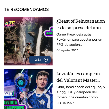
TE RECOMENDAMOS
¿Beast of Reincarnation
es la sorpresa del año? |
AZE Review
Game Freak deja atrás
Pokémon para apostar por un
RPG de acción
completamente diferente.
06 agosto, 2026
¿Beast of Reincarnation
2:53
cumple con las expectativas o
se queda a medio camino? En
nuestro AZE Review te lo
Leviatán es campeón
contamos
del Valorant Master
Londres 2026 |
Onur, head coach del equipo, y
Kingg, IGL y campeón del
Entrevista con Onur y
torneo, nos cuentan cómo
Kingg
vivieron el camino hacia el
14 julio, 2026
título, las claves de la victoria,