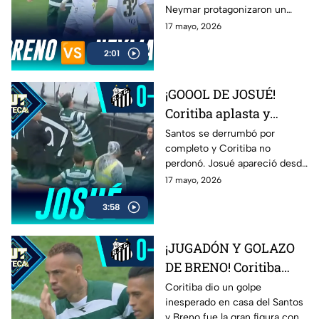
Neymar protagonizaron un
Coritiba
fuerte cara a cara que
17 mayo, 2026
encendió a jugadores, banca y
2:01
afición. El duelo entre Santos y
Coritiba terminó
completamente caliente.
¡GOOOL DE JOSUÉ!
Coritiba aplasta y
humilla al Santos con
Santos se derrumbó por
completo y Coritiba no
goleada histórica
perdonó. Josué apareció desde
los once pasos para marcar el
17 mayo, 2026
tercero y sentenciar una
3:58
noche desastrosa para el
conjunto local en el Brasileirao.
¡JUGADÓN Y GOLAZO
DE BRENO! Coritiba
aplasta al Santos y
Coritiba dio un golpe
inesperado en casa del Santos
enmudece el
y Breno fue la gran figura con