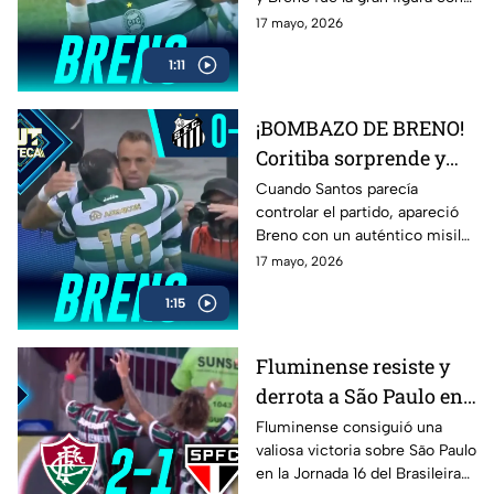
Brasileirao
una jugada espectacular que
17 mayo, 2026
terminó en un golazo. El
1:11
equipo visitante sorprendió a
todos con una actuación
contundente y llena de
¡BOMBAZO DE BRENO!
intensidad.
Coritiba sorprende y
deja en silencio al
Cuando Santos parecía
controlar el partido, apareció
Santos en el Brasileirao
Breno con un auténtico misil
que cambió todo. Coritiba
17 mayo, 2026
pegó en el momento exacto y
1:15
silenció por completo el
estadio con un golazo
Fluminense resiste y
derrota a São Paulo en
un duelo lleno de
Fluminense consiguió una
valiosa victoria sobre São Paulo
emociones
en la Jornada 16 del Brasileirao