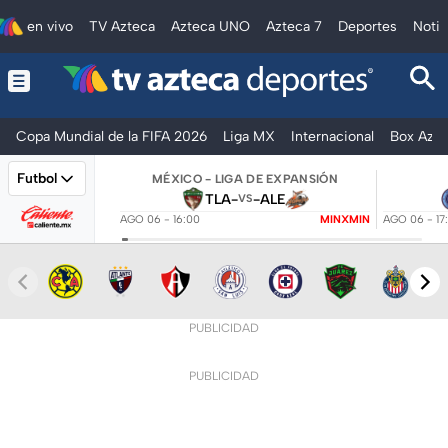
en vivo
TV Azteca
Azteca UNO
Azteca 7
Deportes
Notic
Copa Mundial de la FIFA 2026
Liga MX
Internacional
Box Azte
Futbol
MÉXICO - LIGA DE EXPANSIÓN
TLA
-
-
ALE
VS
AGO 06 - 16:00
MINXMIN
AGO 06 - 17
PUBLICIDAD
PUBLICIDAD