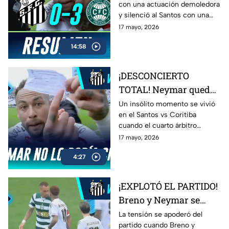
con una actuación demoledora
Jornada 16 del
y silenció al Santos con una
Brasileirao
goleada contundente. Golazos,
17 mayo, 2026
intensidad y una noche para el
14:58
olvido del conjunto local en el
Brasileirao.
¡DESCONCIERTO
TOTAL! Neymar queda
confundido tras error
Un insólito momento se vivió
en el Santos vs Coritiba
del cuarto árbitro en
cuando el cuarto árbitro
pleno partido
mostró por error el número de
17 mayo, 2026
Neymar en la pizarra. La
4:27
reacción del brasileño se
volvió viral tras quedar
completamente
¡EXPLOTÓ EL PARTIDO!
desconcertado en pleno
Breno y Neymar se
cambio.
encaran y desatan la
La tensión se apoderó del
partido cuando Breno y
tensión en Santos vs