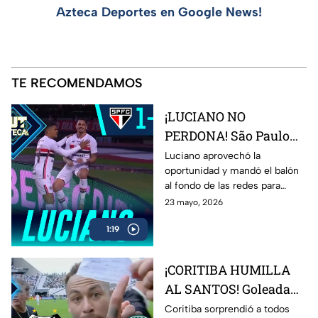
Azteca Deportes en Google News!
TE RECOMENDAMOS
¡LUCIANO NO
PERDONA! São Paulo
pega primero ante
Luciano aprovechó la
oportunidad y mandó el balón
Botafogo
al fondo de las redes para
adelantar a São Paulo frente a
23 mayo, 2026
Botafogo en el Brasileirao.
1:19
¡CORITIBA HUMILLA
AL SANTOS! Goleada
histórica en plena
Coritiba sorprendió a todos