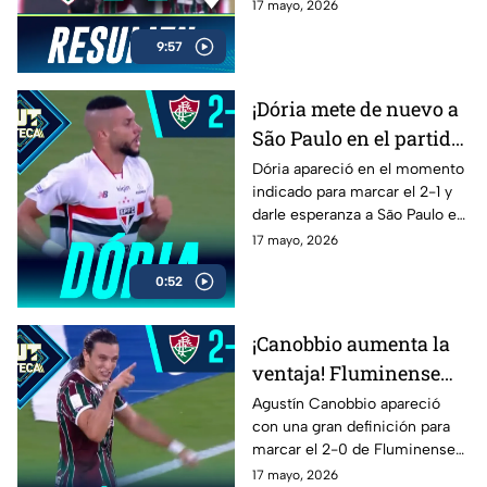
en un partido que tuvo
17 mayo, 2026
intensidad, golazos y
9:57
dramatismo hasta el final.
¡Dória mete de nuevo a
São Paulo en el partido!
Descuenta ante
Dória apareció en el momento
indicado para marcar el 2-1 y
Fluminense
darle esperanza a São Paulo en
el cierre del duelo ante
17 mayo, 2026
Fluminense por la Jornada 16
0:52
del Brasileirao.
¡Canobbio aumenta la
ventaja! Fluminense
domina a São Paulo en
Agustín Canobbio apareció
con una gran definición para
el Brasileirao
marcar el 2-0 de Fluminense
ante São Paulo y desatar la
17 mayo, 2026