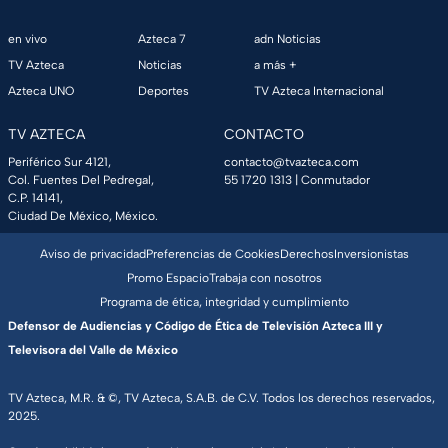
en vivo
Azteca 7
adn Noticias
TV Azteca
Noticias
a más +
Azteca UNO
Deportes
TV Azteca Internacional
TV AZTECA
CONTACTO
Periférico Sur 4121,
contacto@tvazteca.com
Col. Fuentes Del Pedregal,
55 1720 1313
| Conmutador
C.P. 14141,
Ciudad De México, México.
Aviso de privacidad
Preferencias de Cookies
Derechos
Inversionistas
Promo Espacio
Trabaja con nosotros
Programa de ética, integridad y cumplimiento
Defensor de Audiencias y Código de Ética de Televisión Azteca III y
Televisora del Valle de México
TV Azteca, M.R. & ©, TV Azteca, S.A.B. de C.V. Todos los derechos reservados,
2025.