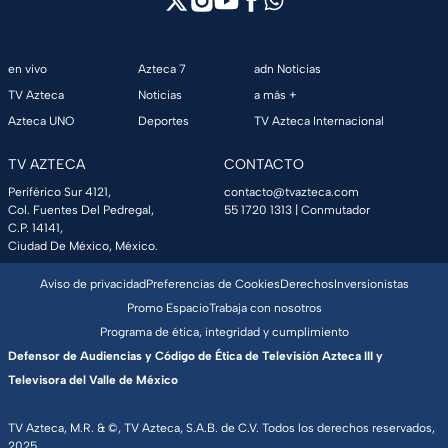
en vivo
Azteca 7
adn Noticias
TV Azteca
Noticias
a más +
Azteca UNO
Deportes
TV Azteca Internacional
TV AZTECA
CONTACTO
Periférico Sur 4121,
contacto@tvazteca.com
Col. Fuentes Del Pedregal,
55 1720 1313
| Conmutador
C.P. 14141,
Ciudad De México, México.
Aviso de privacidad
Preferencias de Cookies
Derechos
Inversionistas
Promo Espacio
Trabaja con nosotros
Programa de ética, integridad y cumplimiento
Defensor de Audiencias y Código de Ética de Televisión Azteca III y
Televisora del Valle de México
TV Azteca, M.R. & ©, TV Azteca, S.A.B. de C.V. Todos los derechos reservados,
2025.