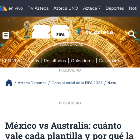
en vivo
TV Azteca
Azteca UNO
Azteca 7
Deportes
Notic
EN VIVO
Notas
Resultados
Goleadores
Calendario
PUBLICIDAD
Azteca Deportes
Copa Mundial de la FIFA 2026
Nota
PUBLICIDAD
México vs Australia: cuánto
vale cada plantilla y por qué la