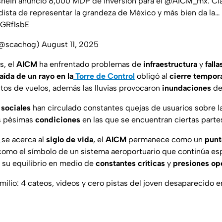
hein
anunció 8,000 MDP de inversión para el
@AICM_mx
. C
 dista de representar la grandeza de México y más bien da la…
dGRf1sbE
(@scachog)
August 11, 2025
s, el
AICM
ha enfrentado problemas de
infraestructura
y
fall
aída de un rayo en la
Torre de Control
obligó al
cierre tempor
tos de vuelos, además las lluvias provocaron
inundaciones
de
 sociales
han circulado constantes quejas de usuarios sobre la
s pésimas
condiciones
en las que se encuentran ciertas parte
se acerca al
siglo de vida
, el
AICM
permanece como un
punt
como el símbolo de un sistema aeroportuario que continúa e
a su equilibrio en medio de
constantes críticas
y
presiones op
milio: 4 cateos, videos y cero pistas del joven desaparecido 