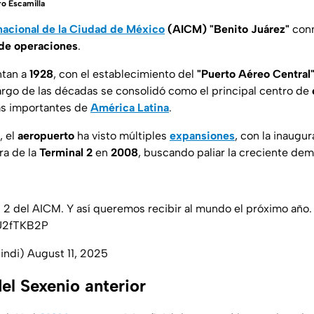
o Escamilla
nacional de la Ciudad de México
(AICM) "Benito Juárez"
conm
de operaciones
.
ntan a
1928
, con el establecimiento del
"Puerto Aéreo Central
 largo de las décadas se consolidó como el principal centro de
ás importantes de
América Latina
.
, el
aeropuerto
ha visto múltiples
expansiones
, con la inaugu
ra de la
Terminal 2
en
2008
, buscando paliar la creciente de
l 2 del AICM. Y así queremos recibir al mundo el próximo año.
XU2fTKB2P
uindi)
August 11, 2025
el Sexenio anterior