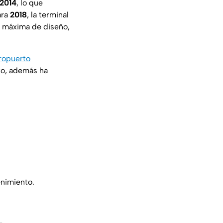
2014
, lo que
ara
2018
, la terminal
d máxima de diseño,
ropuerto
to, además ha
enimiento.