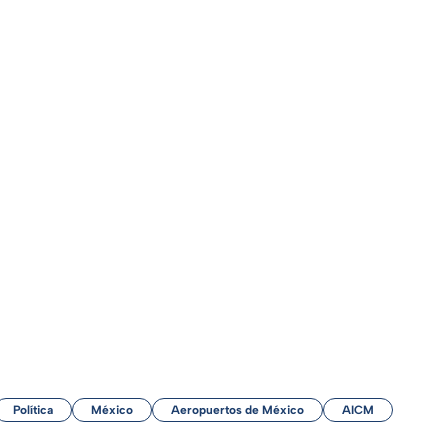
Política
México
Aeropuertos de México
AICM