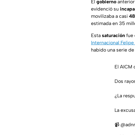
El
gobierno
anterior
evidenció su
incapa
movilizaba a casi
48
estimada en 35 mill
Esta
saturación
fue 
Internacional Felip
habido una serie de
El AICM c
Dos rayos
¿La respu
La excusa
📹
@adnn