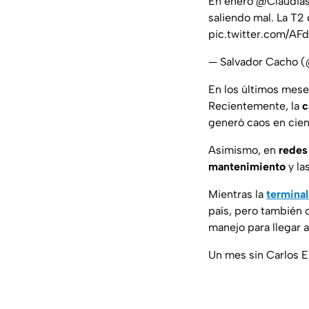
En enero
@Claudias
saliendo mal. La T2
pic.twitter.com/AF
— Salvador Cacho 
En los últimos mese
Recientemente, la
c
generó caos en cien
Asimismo, en
redes
mantenimiento
y la
Mientras la
terminal
país, pero también 
manejo para llegar 
Un mes sin Carlos E