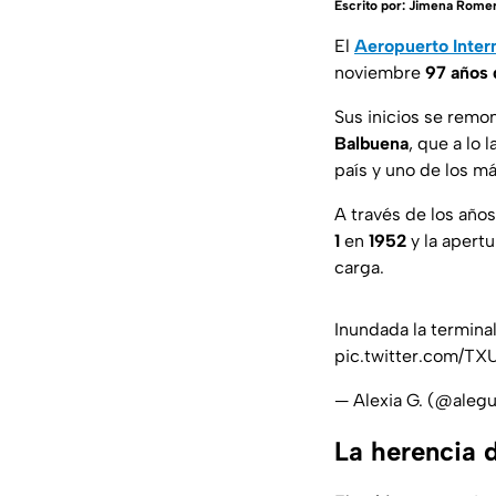
Escrito por:
Jimena Romer
El
Aeropuerto Inter
noviembre
97 años 
Sus inicios se remo
Balbuena
, que a lo
país y uno de los m
A través de los años
1
en
1952
y la apertu
carga.
Inundada la termina
pic.twitter.com/T
— Alexia G. (@aleg
La herencia d