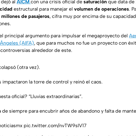
 dejó al
AICM
con una crisis oficial de
saturación
que data de
cidad
estructural para manejar el
volumen de operaciones
. P
 millones de pasajeros
, cifra muy por encima de su capacida
ones.
el principal argumento para impulsar el megaproyecto del
Ae
e Ángeles (AIFA)
, que para muchos no fue un proyecto con éxi
 controversias alrededor de este.
olapsó (otra vez).
 impactaron la torre de control y reinó el caos.
esta oficial? “Lluvias extraordinarias”.
 de siempre para encubrir años de abandono y falta de mant
oticiasmx
pic.twitter.com/nvTW9sIV17