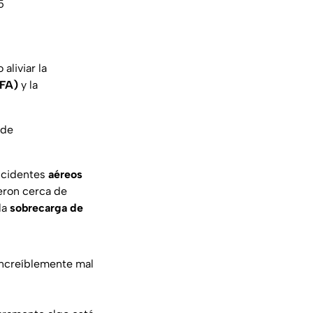
5
aliviar la
FA)
y la
 de
incidentes
aéreos
eron cerca de
la
sobrecarga
de
increíblemente mal