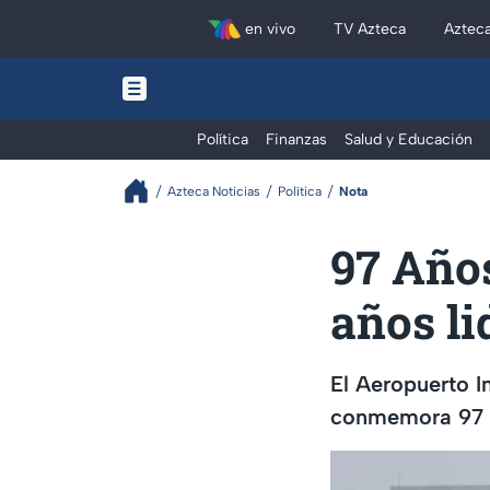
en vivo
TV Azteca
Aztec
Política
Finanzas
Salud y Educación
Azteca Noticias
Política
Nota
97 Año
años li
El Aeropuerto I
conmemora 97 a