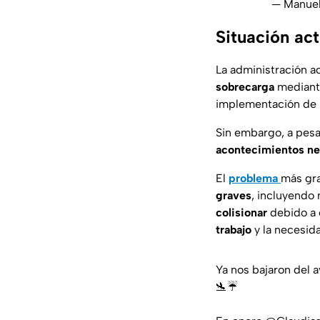
— Manuel
Situación ac
La administración a
sobrecarga
mediante
implementación de r
Sin embargo, a pesa
acontecimientos ne
El
problema
más gra
graves
, incluyendo
colisionar
debido a 
trabajo
y la necesid
Ya nos bajaron del 
🛬☔️