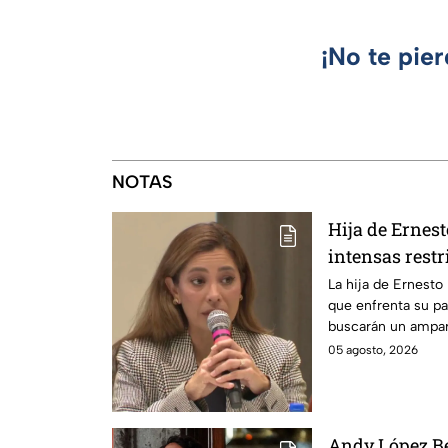
¡No te pie
NOTAS
Hija de Ernes
intensas restr
buscan que sa
La hija de Ernesto
que enfrenta su pa
buscarán un ampar
en prisión domicili
05 agosto, 2026
Andy López Be