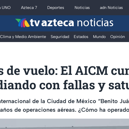
a UNO
Azteca 7
Deportes
Noticias
adn Noticias
tv azteca
noticias
Clima y Medio Ambiente
Seguridad
Estados
Mundo
Opinión
s de vuelo: El AICM cu
diando con fallas y sa
nternacional de la Ciudad de México “Benito Ju
ños de operaciones aéreas. ¿Cómo ha operado