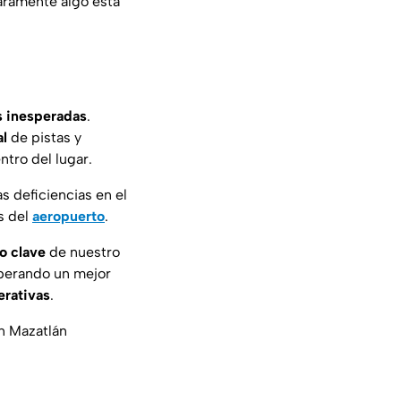
laramente algo está
as inesperadas
.
al
de pistas y
ntro del lugar.
s deficiencias en el
s del
aeropuerto
.
o clave
de nuestro
sperando un mejor
erativas
.
en Mazatlán