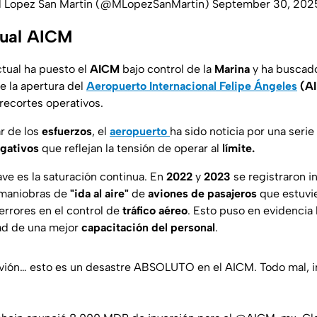
 Lopez San Martin (@MLopezSanMartin)
September 30, 202
tual AICM
ctual ha puesto el
AICM
bajo control de la
Marina
y ha buscado 
 la apertura del
Aeropuerto Internacional Felipe Ángeles
(AI
ecortes operativos.
r de los
esfuerzos
, el
aeropuerto
ha sido noticia por una serie
gativos
que reflejan la tensión de operar al
límite.
ve es la saturación continua. En
2022
y
2023
se registraron 
 maniobras de
"ida al aire"
de
aviones de pasajeros
que estuvi
errores en el control de
tráfico aéreo
. Esto puso en evidencia 
ad de una mejor
capacitación del personal
.
avión… esto es un desastre ABSOLUTO en el AICM. Todo mal, 