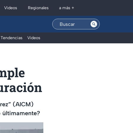
Regionales
Videos
a más +
Tendencias
Videos
mple
turación
árez” (AICM)
 últimamente?