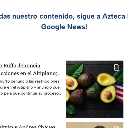
rdas nuestro contenido, sigue a Azteca 
Google News!
to Ruffo denuncia
icciones en el Altiplano;
lga del penal
 Ruffo denunció las restricciones
dre en el Altiplano y anunció que
o para que continúe su proceso
aria.
ltrán y Andrea Chávez,