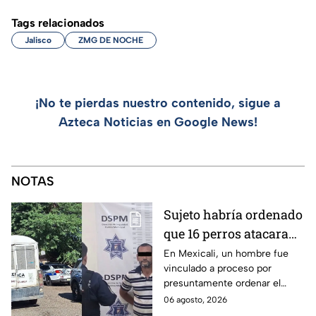
Tags relacionados
Jalisco
ZMG DE NOCHE
¡No te pierdas nuestro contenido, sigue a
Azteca Noticias en Google News!
NOTAS
Sujeto habría ordenado
que 16 perros atacaran
a su hermana con
En Mexicali, un hombre fue
vinculado a proceso por
discapacidad en
presuntamente ordenar el
Mexicali, BC
ataque de 16 perros contra su
06 agosto, 2026
hermana, quien tenía