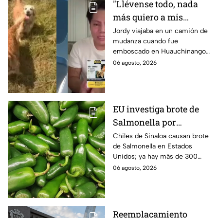
"Llévense todo, nada
más quiero a mis
perritas": Asaltan a un
Jordy viajaba en un camión de
mudanza cuando fue
joven, vacían sus
emboscado en Huauchinango,
cuentas y le roban a sus
Puebla, Además de quitarle
06 agosto, 2026
mascotas en
sus pertenencias, los
Huauchinango, Puebla
criminales se llevaron a sus
perritas.
EU investiga brote de
Salmonella por
jalapeños de Sinaloa
Chiles de Sinaloa causan brote
de Salmonella en Estados
Unidos; ya hay más de 300
enfermos en 27 estados.
06 agosto, 2026
Reemplacamiento