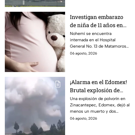
su historia.
Investigan embarazo
de niña de 11 años en
Matamoros,
Nohemí se encuentra
internada en el Hospital
Tamaulipas; ¿qué pasó
General No. 13 de Matamoros
con Nohemí?
tras complicaciones por un
06 agosto, 2026
embarazo infantil; la Fiscalía de
Tamaulipas ya investiga.
¡Alarma en el Edomex!
Brutal explosión de
polvorín en Santa
Una explosión de polvorín en
Zinacantepec, Edomex, dejó al
María del Monte,
menos un muerto y dos
Zinacantepec; reportan
heridos; autoridades atiende la
06 agosto, 2026
al menos un muerto y
emergencia tras el estallido de
heridos
un taller clandestino.