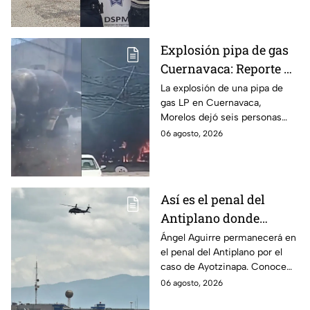
discapacidad auditiva.
Explosión pipa de gas
Cuernavaca: Reporte de
víctimas tras estallido
La explosión de una pipa de
gas LP en Cuernavaca,
en Morelos
Morelos dejó seis personas
hospitalizadas. IMSS informó
06 agosto, 2026
que las pacientes siguen
internadas y aún no hay parte
médico.
Así es el penal del
Antiplano donde
permanecerá Ángel
Ángel Aguirre permanecerá en
el penal del Antiplano por el
Aguirre por caso
caso de Ayotzinapa. Conoce
Ayotzinapa
dónde está, cómo es esta
06 agosto, 2026
prisión de máxima seguridad y