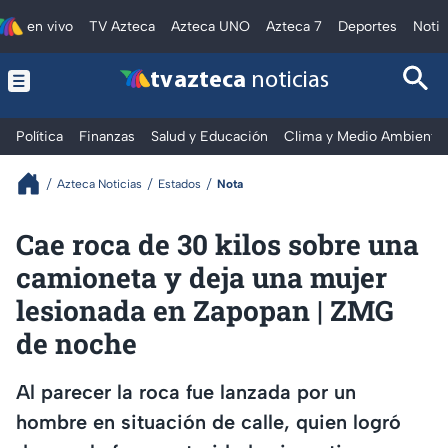
en vivo
TV Azteca
Azteca UNO
Azteca 7
Deportes
Notic
tv azteca
noticias
Política
Finanzas
Salud y Educación
Clima y Medio Ambiente
Azteca Noticias
Estados
Nota
Cae roca de 30 kilos sobre una
camioneta y deja una mujer
lesionada en Zapopan | ZMG
de noche
Al parecer la roca fue lanzada por un
hombre en situación de calle, quien logró