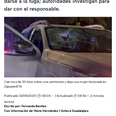
darse a la fuga; autoridades investigan para
dar con el responsable.
Cae roca de 30 kilos sobre una camioneta y deja una mujer lesionada en
Zapopan|FIA
Publicado 13/08/2025 | 🕑 08:04
| Actualizado 🕑 08:56
2 minutos
lectura
Escrito por:
Fernanda Benítez
Con información de: Rene Hernández / Azteca Guadalajara