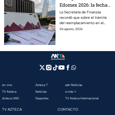
Edomex 2026: la fecha
límite para obtener el
La Secretaría de Finanzas
recordó que sobre el trámite
100% de descuento
del reemplacamiento en el
Edomex, ¿hasta cuándo se
06 agosto, 2026
puede realizar y qué coches
tienen el 100% de descuento?
en vivo
Azteca 7
adn Noticias
TV Azteca
Noticias
a más +
Azteca UNO
Deportes
TV Azteca Internacional
TV AZTECA
CONTACTO