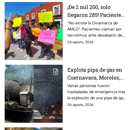
¡De 2 mil 200, solo
llegaron 285! Pacientes
claman por
“No existe la Dinamarca de
AMLO": Pacientes claman por
medicamentos ante
tacrolimus ante desabasto de
desabasto en IMSS
medicamentos en hospital del
06 agosto, 2026
Puebla
IMSS Puebla; hay 900
personas están afectadas.
Explota pipa de gas en
Cuernavaca, Morelos;
se reportan más de 20
Varias personas fueron
trasladadas de emergencia tras
personas con
la explosión de una pipa de gas
quemaduras
cerca de la colonia Las
06 agosto, 2026
Granjas, en Cuernavaca,
Morelos.