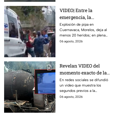
VIDEO| Entre la
emergencia, la
desesperación y el
Explosión de pipa en
Cuernavaca, Morelos, deja al
llanto de un niño;
menos 20 heridos; en plena
adultos desatan pelea
emergencia, dos hombres
06 agosto, 2026
tras explosión de pipa
comenzaron a pelear mientras
en Cuernavaca
un niño lloraba en el lugar.
Revelan VIDEO del
momento exacto de la
explosión de pipa de
En redes sociales se difundió
un video que muestra los
gas en Cuernavaca,
segundos previos a la
Morelos
explosión de una pipa de gas
06 agosto, 2026
LP en Cuernavaca, Morelos.