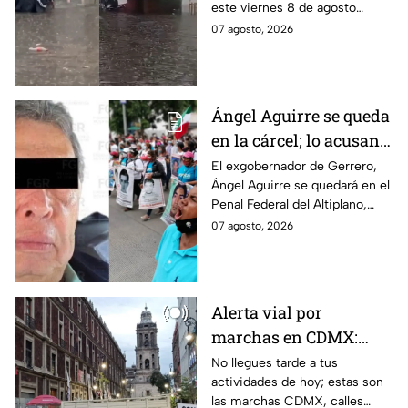
este viernes 8 de agosto
agosto
provocó inundaciones y otras
07 agosto, 2026
afectaciones.
Ángel Aguirre se queda
en la cárcel; lo acusan
de destruir
El exgobernador de Gerrero,
Ángel Aguirre se quedará en el
información del caso
Penal Federal del Altiplano,
Ayotzinapa
luego de que fue detenido ayer
07 agosto, 2026
en el Estado de México por el
caso Ayotzinapa.
Alerta vial por
marchas en CDMX:
Manifestantes retiran
No llegues tarde a tus
actividades de hoy; estas son
bloqueo en Canela y Eje
las marchas CDMX, calles