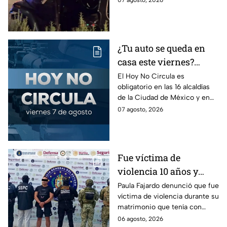
07 agosto, 2026
dormía
jóvenes lesionados.
¿Tu auto se queda en
casa este viernes?
Revisa el Hoy No
El Hoy No Circula es
obligatorio en las 16 alcaldías
Circula de este 7 de
de la Ciudad de México y en
agosto
los municipios conurbados del
07 agosto, 2026
Estado de México.
Fue víctima de
violencia 10 años y
hasta ahora detienen al
Paula Fajardo denunció que fue
víctima de violencia durante su
presunto agresor: el
matrimonio que tenía con
caso de Paula Fajardo
Jorge Francisco “N”, quien fue
06 agosto, 2026