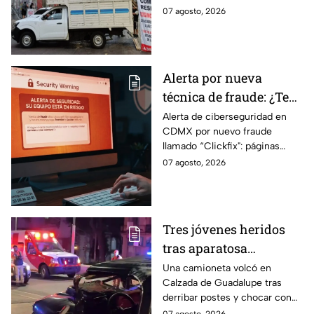
3 Sur, colonia Granjas
cerradas y bloqueos que
07 agosto, 2026
México
tomarán las principales
vialidades de la capital.
Alerta por nueva
técnica de fraude: ¿Te
piden copiar códigos
Alerta de ciberseguridad en
CDMX por nuevo fraude
extraños en la PC?
llamado “Clickfix": páginas
Cuidado, podrías ser
falsas que engañan para
07 agosto, 2026
víctima del peligroso
ejecutar comandos y robar
"Clickfix"
información de tu equipo.
Tres jóvenes heridos
tras aparatosa
volcadura en Tepeyac
Una camioneta volcó en
Calzada de Guadalupe tras
Insurgentes y operativo
derribar postes y chocar con
en la Juárez, mientras
un árbol, dejando a tres