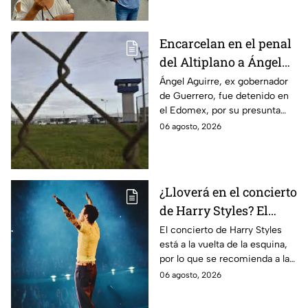
caso Ayotzinapa.
Encarcelan en el penal
del Altiplano a Ángel
Aguirre, ex gobernador
Ángel Aguirre, ex gobernador
de Guerrero, fue detenido en
de Guerrero por caso
el Edomex, por su presunta
Ayotzinapa
participación en la
06 agosto, 2026
desaparición de los 43
normalistas de Ayotzinapa.
¿Lloverá en el concierto
de Harry Styles? El
pronóstico del clima
El concierto de Harry Styles
está a la vuelta de la esquina,
para este viernes en
por lo que se recomienda a las
CDMX
y los fanáticos revisar el clima
06 agosto, 2026
en CDMX antes de salir de
casa.