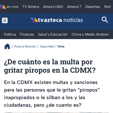
en vivo
TV Azteca
Azteca UNO
Azteca 7
Deportes
Notic
tv azteca
noticias
Política
Finanzas
Salud y Educación
Clima y Medio Ambiente
Azteca Noticias
Seguridad
Nota
¿De cuánto es la multa por
gritar piropos en la CDMX?
En la CDMX existen multas y sanciones
para las personas que le gritan “piropos”
inapropiados o le silban a los y las
ciudadanas, pero ¿de cuanto es?