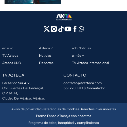
en vivo
Azteca 7
adn Noticias
TV Azteca
Noticias
a más +
Azteca UNO
Deportes
TV Azteca Internacional
TV AZTECA
CONTACTO
Periférico Sur 4121,
contacto@tvazteca.com
Col. Fuentes Del Pedregal,
55 1720 1313
| Conmutador
C.P. 14141,
Ciudad De México, México.
Aviso de privacidad
Preferencias de Cookies
Derechos
Inversionistas
Promo Espacio
Trabaja con nosotros
Programa de ética, integridad y cumplimiento