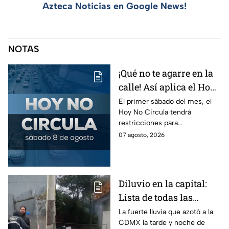
Azteca Noticias en Google News!
NOTAS
¡Qué no te agarre en la
calle! Así aplica el Hoy
No Circula el primer
El primer sábado del mes, el
Hoy No Circula tendrá
sábado del mes
restricciones para
determinados vehículos en la
07 agosto, 2026
CDMX y en el Edomex. Revisa
si puedes tomar las llaves y
arrancar.
Diluvio en la capital:
Lista de todas las
inundaciones en CDMX
La fuerte lluvia que azotó a la
CDMX la tarde y noche de
HOY viernes 7 de