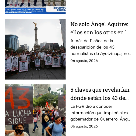
detenido por intento de
feminicidio.
No solo Ángel Aguirre:
ellos son los otros en la
lupa por el caso
A más de 11 años de la
desaparición de los 43
Ayotzinapa
normalistas de Ayotzinapa, no
se ha conocido el paradero de
06 agosto, 2026
los estudiantes a pesar de las
detenciones por el caso.
5 claves que revelarían
dónde están los 43 de
Ayotzinapa tras
La FGR dio a conocer
información que implicó al ex
captura de Ángel
gobernador de Guerrero, Ángel
Aguirre, ex gobernador
Aguirre, quien fue detenido
06 agosto, 2026
de Guerrero
por su presunta relación con el