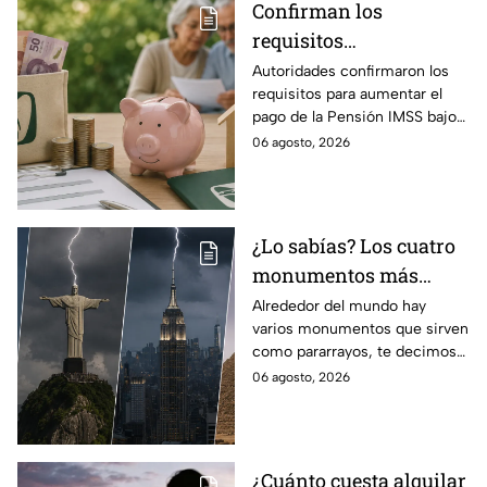
Confirman los
requisitos
indispensables para
Autoridades confirmaron los
requisitos para aumentar el
incrementar el pago de
pago de la Pensión IMSS bajo
la Pensión IMSS bajo el
la Ley 73, ¿cuáles son?
06 agosto, 2026
régimen de la Ley 73
¿Lo sabías? Los cuatro
monumentos más
famosos del mundo que
Alrededor del mundo hay
varios monumentos que sirven
también funcionan
como pararrayos, te decimos
como pararrayos
los cuatro más icónicos y
06 agosto, 2026
cómo es que adquieren esta
función.
¿Cuánto cuesta alquilar