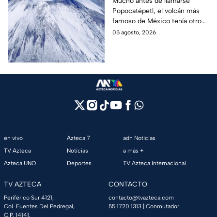
volcán Popocatépetl
Mucho antes de llamarse
Popocatépetl, el volcán más
famoso de México tenía otro
nombre que pocos conocen y
05 agosto, 2026
que revela parte de la
cosmovisión de los pueblos
originarios.
en vivo
Azteca 7
adn Noticias
TV Azteca
Noticias
a más +
Azteca UNO
Deportes
TV Azteca Internacional
TV AZTECA
CONTACTO
Periférico Sur 4121,
contacto@tvazteca.com
Col. Fuentes Del Pedregal,
55 1720 1313
| Conmutador
C.P. 14141,