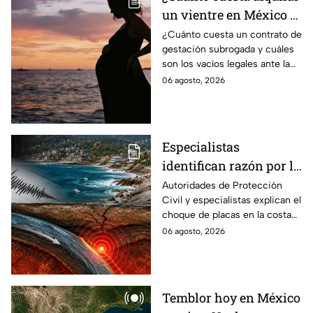
un vientre en México y
en qué estados se
¿Cuánto cuesta un contrato de
gestación subrogada y cuáles
permite la gestación
son los vacíos legales ante la
subrogada?
falta de una ley federal que
06 agosto, 2026
regule esta práctica en
México?
Especialistas
identifican razón por la
que tiembla tanto en
Autoridades de Protección
Civil y especialistas explican el
Guerrero
choque de placas en la costa
de Guerrero; ¿cuál es el sismo
06 agosto, 2026
más grande sentido en el
estado?
Temblor hoy en México