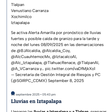
Tlalpan
Venustiano Carranza
Xochimilco
Iztapalapa
Se activa Alerta Amarilla por pronóstico de lluvias
fuertes y posible caída de granizo para la tarde y
noche del lunes 08/09/2025 en las demarcaciones
de
@BJAlcaldia
,
@Alcaldia_Coy
,
@AlcCuauhtemocMx
,
@IztacalcoAl
,
@Alc_Iztapalapa
,
@TlahuacRenace
,
@TlalpanAl
,
@A_VCarranza
y…
pic.twitter.com/vaDfMjkXo1
— Secretaría de Gestión Integral de Riesgos y PC
(@SGIRPC_CDMX)
September 8, 2025
08 septiembre 2025 • 05:43 pm
Lluvias en Iztapalapa
Llegaron las
lluvias a Iztapalapa y a Tlalpan
, preparas