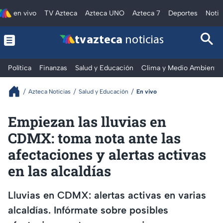
en vivo
TV Azteca
Azteca UNO
Azteca 7
Deportes
Notic
tv azteca
noticias
Política
Finanzas
Salud y Educación
Clima y Medio Ambiente
Azteca Noticias
Salud y Educación
En vivo
Empiezan las lluvias en
CDMX: toma nota ante las
afectaciones y alertas activas
en las alcaldías
Lluvias en CDMX: alertas activas en varias
alcaldías. Infórmate sobre posibles