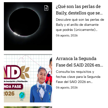
¿Qué son las perlas de
Baily, destellos que se
podrán ver
Descubre qué son las perlas de
Baily y el anillo de diamante
ÚNICAMENTE durante
que podrás (únicamente)
el eclipse solar 2026 del
observar durante el eclipse
06 agosto, 2026
12 de agosto?
solar 2026 este próximo 12 de
agosto.
Arranca la Segunda
Fase del SAID 2026 en
Edomex para grados
Consulta los requisitos y
fechas clave para la Segunda
intermedios: Fechas
Fase del SAID 2026 en
clave y requisitos para
Edomex y asegura el traslado
06 agosto, 2026
cambios de escuela
escolar de tus hijos para el
próximo ciclo escolar.