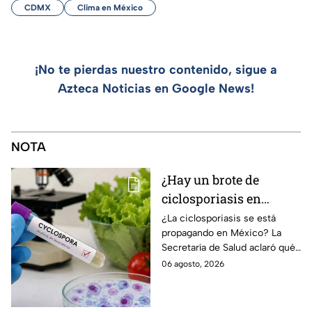
CDMX
Clima en México
¡No te pierdas nuestro contenido, sigue a
Azteca Noticias en Google News!
NOTA
¿Hay un brote de
ciclosporiasis en
México? Salud rompe
¿La ciclosporiasis se está
propagando en México? La
el silencio tras 33 casos
Secretaría de Salud aclaró qué
detectados
ocurre tras la detección de 33
06 agosto, 2026
casos y explicó por qué
descarta un brote.