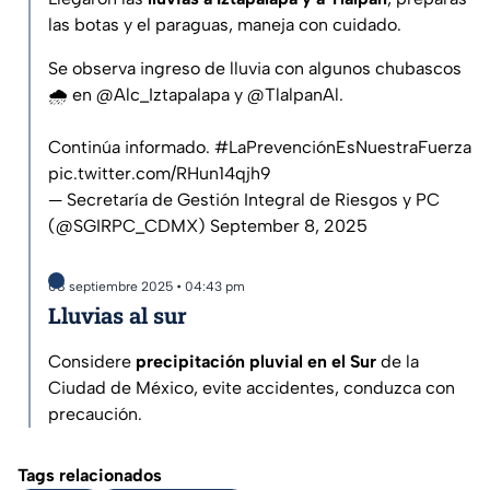
las botas y el paraguas, maneja con cuidado.
Se observa ingreso de lluvia con algunos chubascos
🌧️ en
@Alc_Iztapalapa
y
@TlalpanAl
.
Continúa informado.
#LaPrevenciónEsNuestraFuerza
pic.twitter.com/RHun14qjh9
— Secretaría de Gestión Integral de Riesgos y PC
(@SGIRPC_CDMX)
September 8, 2025
08 septiembre 2025 • 04:43 pm
Lluvias al sur
Considere
precipitación pluvial en el Sur
de la
Ciudad de México, evite accidentes, conduzca con
precaución.
Tags relacionados