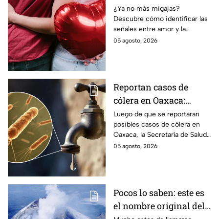
dependencia
¿Ya no más migajas?
Descubre cómo identificar las
emocional
señales entre amor y la
dependencia emocional. Estos
05 agosto, 2026
son los puntos clave para salir
de una relación inestable.
Reportan casos de
cólera en Oaxaca:
síntomas y las
Luego de que se reportaran
posibles casos de cólera en
principales formas de
Oaxaca, la Secretaría de Salud
contagio
del Estado pide tomar
05 agosto, 2026
precauciones; pero ¿cómo se
contagia?
Pocos lo saben: este es
el nombre original del