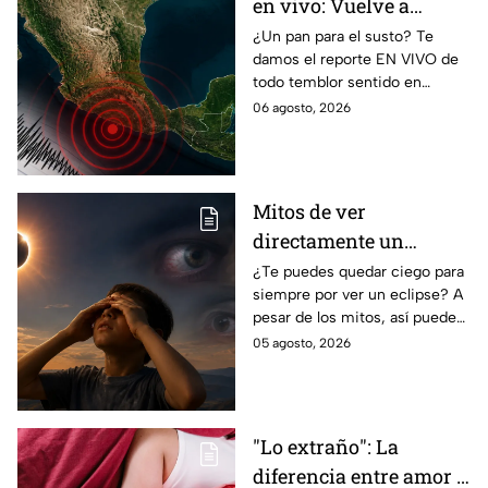
en vivo: Vuelve a
temblar en Baja
¿Un pan para el susto? Te
damos el reporte EN VIVO de
California durante la
todo temblor sentido en
madrugada
México con epicentro,
06 agosto, 2026
magnitud e información de
autoridades.
Mitos de ver
directamente un
eclipse parcial: así
¿Te puedes quedar ciego para
siempre por ver un eclipse? A
puedes observarlo de
pesar de los mitos, así puedes
forma segura
observar un eclipse parcial y
05 agosto, 2026
total de forma segura.
"Lo extraño": La
diferencia entre amor y