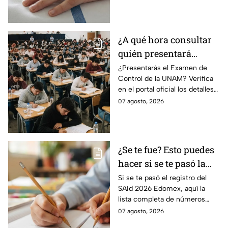
Galveston, Texas, para recibir
atención urgente.
¿A qué hora consultar
quién presentará
examen de control?
¿Presentarás el Examen de
Control de la UNAM? Verifica
en el portal oficial los detalles
de tu cita y los puntajes
07 agosto, 2026
mínimos requeridos para esta
prueba.
¿Se te fue? Esto puedes
hacer si se te pasó la
fecha de preinscripción
Si se te pasó el registro del
SAId 2026 Edomex, aquí la
SAID Edomex 2026
lista completa de números
telefónicos y correos de
07 agosto, 2026
atención directa por nivel