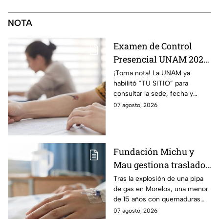
NOTA
Examen de Control
Presencial UNAM 2026:
consulta aquí tu sede,
¡Toma nota! La UNAM ya
habilitó “TU SITIO” para
fecha y horario
consultar la sede, fecha y
horario del Examen Control
07 agosto, 2026
Presencial 2026. Revisa aquí
cómo conocer tu cita.
Fundación Michu y
Mau gestiona traslado
a Texas de adolescente
Tras la explosión de una pipa
de gas en Morelos, una menor
herida en explosión de
de 15 años con quemaduras
una pipa de gas en
graves será trasladada a
07 agosto, 2026
Morelos