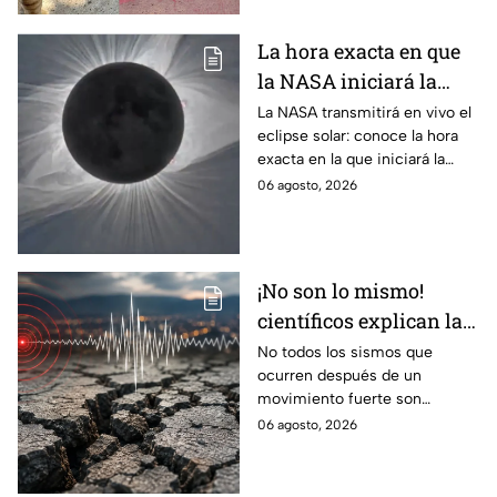
La hora exacta en que
la NASA iniciará la
transmisión en vivo
La NASA transmitirá en vivo el
eclipse solar: conoce la hora
del eclipse solar
exacta en la que iniciará la
cobertura para no perderte de
06 agosto, 2026
este fenómeno astronómico
único.
¡No son lo mismo!
científicos explican las
diferencias entre
No todos los sismos que
ocurren después de un
enjambre sísmico y
movimiento fuerte son
réplicas
réplicas. Científicos explican
06 agosto, 2026
qué es un enjambre sísmico y
qué significa.