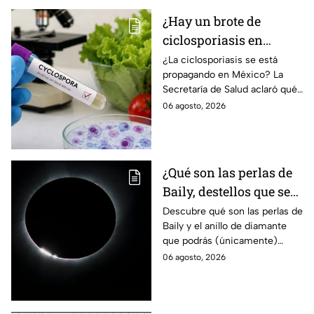
¿Hay un brote de
ciclosporiasis en
México? Salud rompe
¿La ciclosporiasis se está
propagando en México? La
el silencio tras 33 casos
Secretaría de Salud aclaró qué
detectados
ocurre tras la detección de 33
06 agosto, 2026
casos y explicó por qué
descarta un brote.
¿Qué son las perlas de
Baily, destellos que se
podrán ver
Descubre qué son las perlas de
Baily y el anillo de diamante
ÚNICAMENTE durante
que podrás (únicamente)
el eclipse solar 2026 del
observar durante el eclipse
06 agosto, 2026
12 de agosto?
solar 2026 este próximo 12 de
agosto.