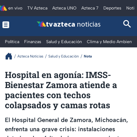
en vivo
TV Azteca
Azteca UNO
Azteca 7
Deportes
Notic
tv azteca
noticias
Política
Finanzas
Salud y Educación
Clima y Medio Ambiente
Azteca Noticias
Salud y Educación
Nota
Hospital en agonía: IMSS-
Bienestar Zamora atiende a
pacientes con techos
colapsados y camas rotas
El Hospital General de Zamora, Michoacán,
enfrenta una grave crisis: instalaciones