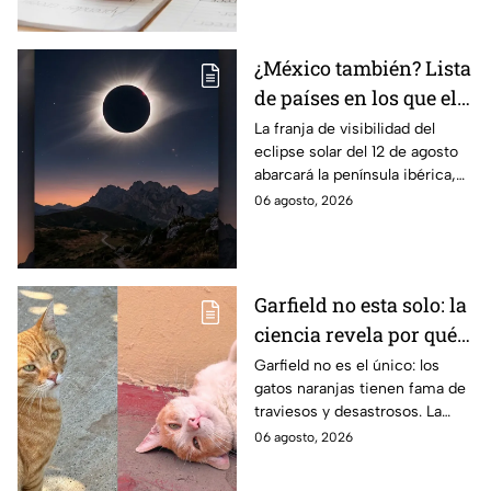
escolar para solucionarlo.
¿México también? Lista
de países en los que el
12 de agosto se verá el
La franja de visibilidad del
eclipse solar del 12 de agosto
eclipse solar total y en
abarcará la península ibérica,
los que será parcial
por lo que solo podrá
06 agosto, 2026
observarse de manera total en
algunas ciudades.
Garfield no esta solo: la
ciencia revela por qué
los gatos naranjas
Garfield no es el único: los
gatos naranjas tienen fama de
tienen tanta fama de
traviesos y desastrosos. La
hacer "desastres"
ciencia explica qué hay detrás
06 agosto, 2026
de su color y peculiar
reputación.