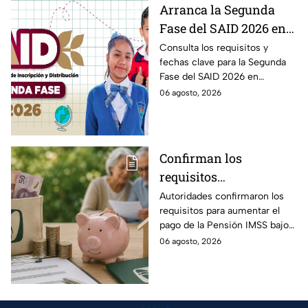
Arranca la Segunda
Fase del SAID 2026 en
Edomex para grados
Consulta los requisitos y
fechas clave para la Segunda
intermedios: Fechas
Fase del SAID 2026 en
clave y requisitos para
Edomex y asegura el traslado
06 agosto, 2026
cambios de escuela
escolar de tus hijos para el
próximo ciclo escolar.
Confirman los
requisitos
indispensables para
Autoridades confirmaron los
requisitos para aumentar el
incrementar el pago de
pago de la Pensión IMSS bajo
la Pensión IMSS bajo el
la Ley 73, ¿cuáles son?
06 agosto, 2026
régimen de la Ley 73