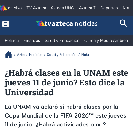
en vivo
TV Azteca
Azteca UNO
Azteca 7
Deportes
Notic
tv azteca
noticias
Política
Finanzas
Salud y Educación
Clima y Medio Ambiente
Azteca Noticias
Salud y Educación
Nota
¿Habrá clases en la UNAM este
jueves 11 de junio? Esto dice la
Universidad
La UNAM ya aclaró si habrá clases por la
Copa Mundial de la FIFA 2026™ este jueves
11 de junio. ¿Habrá actividades o no?