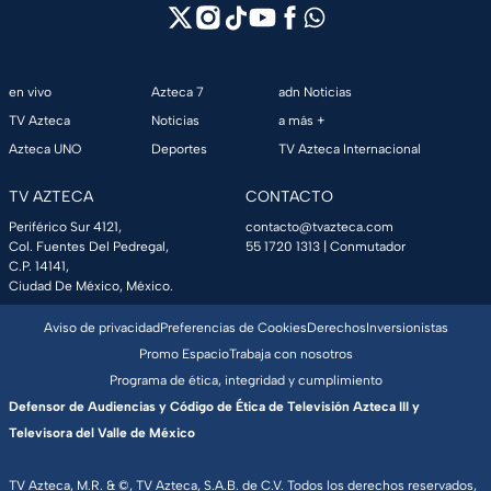
en vivo
Azteca 7
adn Noticias
TV Azteca
Noticias
a más +
Azteca UNO
Deportes
TV Azteca Internacional
TV AZTECA
CONTACTO
Periférico Sur 4121,
contacto@tvazteca.com
Col. Fuentes Del Pedregal,
55 1720 1313
| Conmutador
C.P. 14141,
Ciudad De México, México.
Aviso de privacidad
Preferencias de Cookies
Derechos
Inversionistas
Promo Espacio
Trabaja con nosotros
Programa de ética, integridad y cumplimiento
Defensor de Audiencias y Código de Ética de Televisión Azteca III y
Televisora del Valle de México
TV Azteca, M.R. & ©, TV Azteca, S.A.B. de C.V. Todos los derechos reservados,