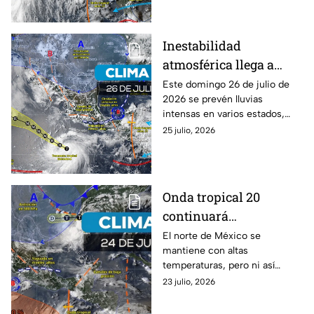
afectadas.
Inestabilidad
atmosférica llega a
México: así afectará el
Este domingo 26 de julio de
2026 se prevén lluvias
clima en tu estado
intensas en varios estados,
pero el calor extremo
25 julio, 2026
persistirá; clima cambiará en
otras zonas de México.
Onda tropical 20
continuará
ocasionando fuertes
El norte de México se
mantiene con altas
lluvias en México:
temperaturas, pero ni así
preven los 8 estados
bastará para frenar las lluvias
23 julio, 2026
más afectados
provocadas por el monzón
mexicano y la onda tropical 20