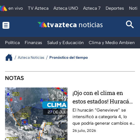
en vivo
TV Azteca
Azteca UNO
Azteca 7
Deportes
Notic
tv azteca
noticias
Política
Finanzas
Salud y Educación
Clima y Medio Ambiente
Azteca Noticias
Pronóstico del tiempo
NOTAS
¡Ojo con el clima en
estos estados! Huracán
“Genevieve” y
El huracán “Genevieve” se
intensificó a categoría 4, lo
descargas eléctricas
que podría generar cambios en
azotarán el país
el clima en México este 27 de
26 julio, 2026
de julio de 2026: zonas