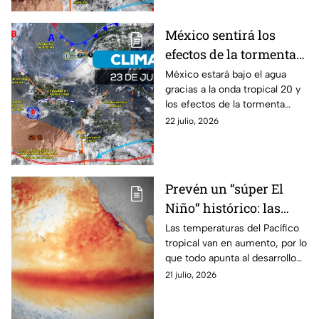
México sentirá los
efectos de la tormenta
“Bertha”: onda tropical
México estará bajo el agua
gracias a la onda tropical 20 y
20 traerá lluvias en 15
los efectos de la tormenta
estados
tropical “Bertha”; así estará el
22 julio, 2026
clima este jueves 23 de julio.
Prevén un “súper El
Niño” histórico: las
aguas del Pacífico
Las temperaturas del Pacífico
tropical van en aumento, por lo
alcanzarán
que todo apunta al desarrollo
temperaturas récord
de un “súper El Niño” histórico
21 julio, 2026
hasta 2027
que se extenderá hasta 2027.