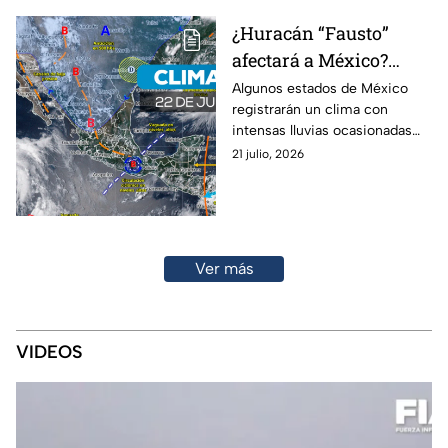
¿Huracán “Fausto”
afectará a México?
Onda tropical 20
Algunos estados de México
registrarán un clima con
provocará intensas
intensas lluvias ocasionadas
lluvias este miércoles
por el monzón mexicano y la
21 julio, 2026
onda tropical 20 este
miércoles.
Ver más
VIDEOS