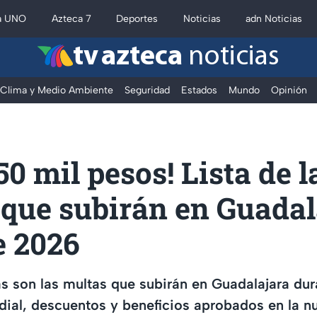
a UNO
Azteca 7
Deportes
Noticias
adn Noticias
tv azteca
noticias
Clima y Medio Ambiente
Seguridad
Estados
Mundo
Opinión
50 mil pesos! Lista de l
 que subirán en Guadal
e 2026
as son las multas que subirán en Guadalajara du
ial, descuentos y beneficios aprobados en la n