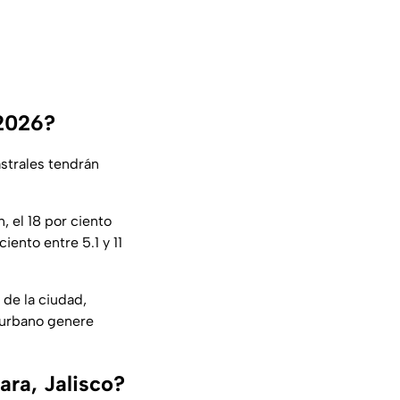
 2026?
astrales tendrán
, el 18 por ciento
iento entre 5.1 y 11
 de la ciudad,
o urbano genere
ara, Jalisco?