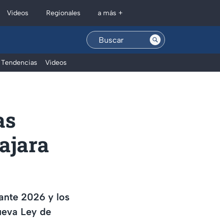
Regionales
Videos
a más +
Tendencias
Videos
as
ajara
rante 2026 y los
ueva Ley de