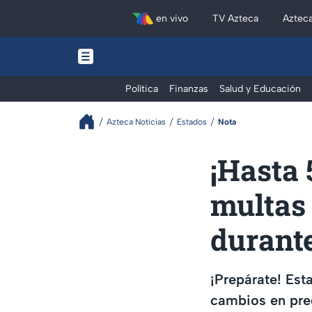
en vivo
TV Azteca
Aztec
Política
Finanzas
Salud y Educación
Azteca Noticias
Estados
Nota
¡Hasta 
multas
durant
¡Prepárate! Est
cambios en pred