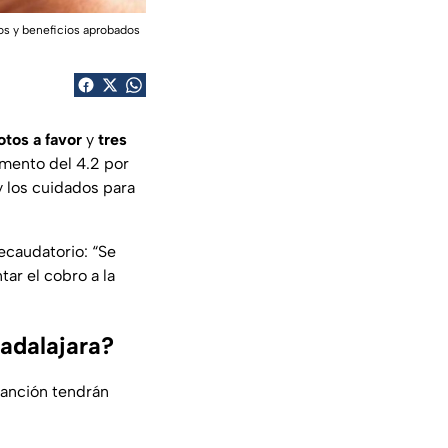
tos y beneficios aprobados
otos a favor
y
tres
umento del 4.2 por
y los cuidados para
recaudatorio: “Se
ar el cobro a la
adalajara?
anción tendrán