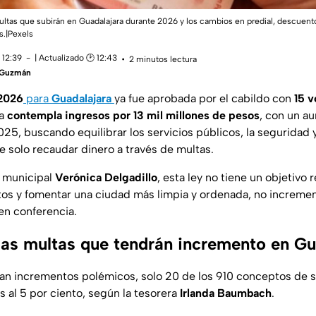
multas que subirán en Guadalajara durante 2026 y los cambios en predial, descuen
s.|Pexels
 12:39
| Actualizado 🕑 12:43
2 minutos lectura
a Guzmán
 2026
para
Guadalajara
ya fue aprobada por el cabildo con
15 v
da
contempla ingresos por 13 mil millones de pesos
, con un a
25, buscando equilibrar los servicios públicos, la seguridad 
e solo recaudar dinero a través de multas.
a municipal
Verónica Delgadillo
, esta ley no tiene un objetivo 
os y fomentar una ciudad más limpia y ordenada, no increment
en conferencia.
las multas que tendrán incremento en Gu
n incrementos polémicos, solo 20 de los 910 conceptos de s
 al 5 por ciento, según la tesorera
Irlanda Baumbach
.