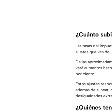
¿Cuánto subi
Las tasas del impues
ajustes que van del 
De las aproximadame
verá aumentos hasta d
por ciento.
Estos ajustes respon
además de alinear l
desigualdades extr
¿Quiénes ten