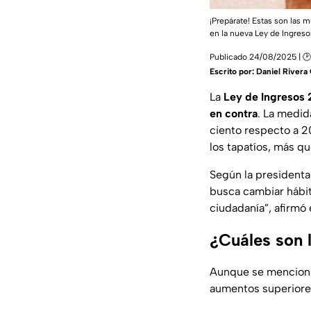
¡Prepárate! Estas son las 
en la nueva Ley de Ingreso
Publicado 24/08/2025 | 🕑
Escrito por:
Daniel River
La
Ley de Ingresos
en contra
. La medi
ciento respecto a 20
los tapatíos, más qu
Según la president
busca cambiar hábit
ciudadanía”, afirmó 
¿Cuáles son 
Aunque se menciona
aumentos superiores