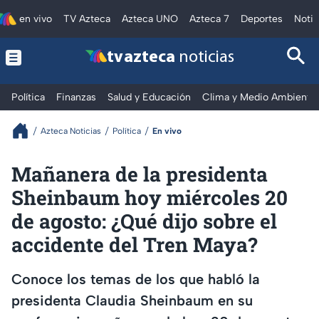
en vivo
TV Azteca
Azteca UNO
Azteca 7
Deportes
Notic
tv azteca
noticias
Política
Finanzas
Salud y Educación
Clima y Medio Ambiente
Azteca Noticias
Política
En vivo
Mañanera de la presidenta
Sheinbaum hoy miércoles 20
de agosto: ¿Qué dijo sobre el
accidente del Tren Maya?
Conoce los temas de los que habló la
presidenta Claudia Sheinbaum en su