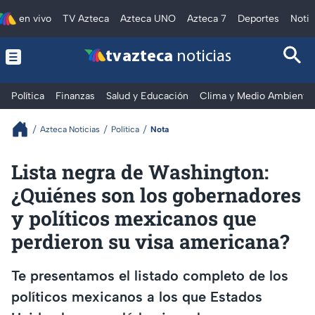
en vivo
TV Azteca
Azteca UNO
Azteca 7
Deportes
Notic
tv azteca
noticias
Política
Finanzas
Salud y Educación
Clima y Medio Ambiente
Azteca Noticias
Política
Nota
Lista negra de Washington:
¿Quiénes son los gobernadores
y políticos mexicanos que
perdieron su visa americana?
Te presentamos el listado completo de los
políticos mexicanos a los que Estados