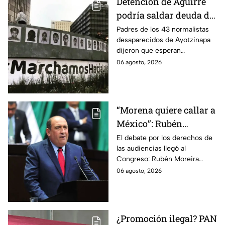
Detención de Aguirre
podría saldar deuda de
justicia: padres de los
Padres de los 43 normalistas
desaparecidos de Ayotzinapa
43 de Ayotzinapa
dijeron que esperan
información oficial sobre la
06 agosto, 2026
detención de Ángel Aguirre,
quien ya está en el penal del
Altiplano.
“Morena quiere callar a
México”: Rubén
Moreira pide frenar
El debate por los derechos de
las audiencias llegó al
discusión de
Congreso: Rubén Moreira
lineamientos de
reclama una consulta con
06 agosto, 2026
audiencias hasta
voces del sector de
escuchar a periodistas
comunicación.
y expertos
¿Promoción ilegal? PAN