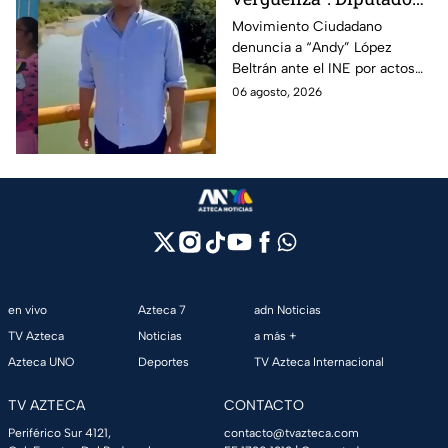
Juan Zavala denuncia
Movimiento Ciudadano
denuncia a “Andy” López
ante el INE a Andy
Beltrán ante el INE por actos
López Beltrán por
anticipados de campaña en
06 agosto, 2026
campaña anticipada en
Tabasco.
Tabasco
en vivo
Azteca 7
adn Noticias
TV Azteca
Noticias
a más +
Azteca UNO
Deportes
TV Azteca Internacional
TV AZTECA
CONTACTO
Periférico Sur 4121,
contacto@tvazteca.com