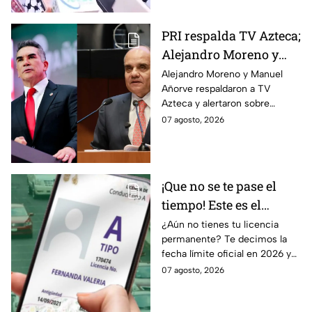
PRI respalda TV Azteca;
Alejandro Moreno y
Manuel Añorve
Alejandro Moreno y Manuel
Añorve respaldaron a TV
denuncian riesgos para
Azteca y alertaron sobre
la libertad de expresión
riesgos para la libertad de
07 agosto, 2026
expresión y el periodismo
crítico en México.
¡Que no se te pase el
tiempo! Este es el
último día para
¿Aún no tienes tu licencia
permanente? Te decimos la
tramitar la licencia
fecha límite oficial en 2026 y
permanente en CDMX y
los requisitos para tramitarla
07 agosto, 2026
Edomex
antes de que termine el
programa.