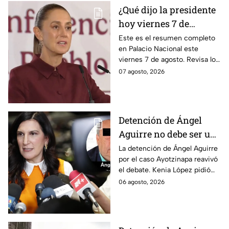
¿Qué dijo la presidente
hoy viernes 7 de
agosto? Resumen EN
Este es el resumen completo
en Palacio Nacional este
VIVO
viernes 7 de agosto. Revisa los
datos presentados y las
07 agosto, 2026
respuestas de la presidente al
momento.
Detención de Ángel
Aguirre no debe ser un
distractor, pide Kenia
La detención de Ángel Aguirre
por el caso Ayotzinapa reavivó
López; exige justicia
el debate. Kenia López pidió
por caso Ayotzinapa
que no sea un distractor
06 agosto, 2026
político, sino justicia para las
familias.