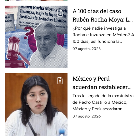
A 100 días del caso
Rubén Rocha Moya: La
estrategia de Morena
¿Por qué nadie investiga a
Rocha e Inzunza en México? A
para blindar al
100 días, así funciona la
gobernador de Sinaloa
estrategia de Morena para
07 agosto, 2026
intentar enterrar el tema de
sus vínculos con el
narcotráfico.
México y Perú
acuerdan restablecer
relaciones
Tras la llegada de la exministra
de Pedro Castillo a México,
diplomáticas tras
México y Perú acordaron
llegada de Betssy
reanudar relaciones desde
07 agosto, 2026
Chávez al país
aquella ruptura en noviembre
de 2025.