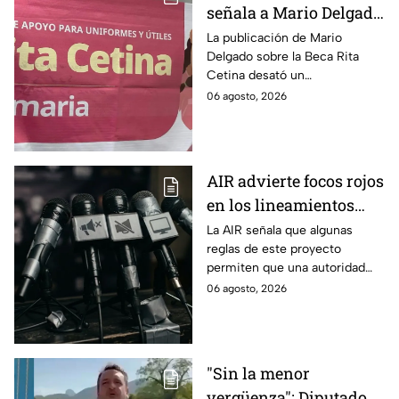
señala a Mario Delgado
por publicación sobre
La publicación de Mario
Delgado sobre la Beca Rita
la Beca Rita Cetina
Cetina desató un
enfrentamiento entre Morena
06 agosto, 2026
y el PAN, que acusa posible
promoción personalizada y
hasta peculado.
AIR advierte focos rojos
en los lineamientos
para proteger a las
La AIR señala que algunas
reglas de este proyecto
audiencias
permiten que una autoridad
gubernamental supervise,
06 agosto, 2026
revise y hasta castigue el
contenido que transmiten los
medios.
"Sin la menor
vergüenza": Diputado