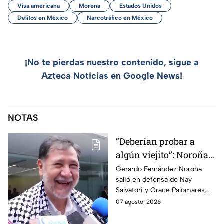
Visa americana
Morena
Estados Unidos
Delitos en México
Narcotráfico en México
¡No te pierdas nuestro contenido, sigue a
Azteca Noticias en Google News!
NOTAS
“Deberían probar a
algún viejito”: Noroña
reacciona a polémico
Gerardo Fernández Noroña
salió en defensa de Nay
video de Nay Salvatori
Salvatori y Grace Palomares
y Grace Palomares
tras sus comentarios
07 agosto, 2026
despectivos contra los adultos
mayores.