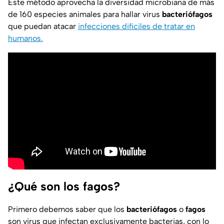
Este método aprovecha la diversidad microbiana de más
de 160 especies animales para hallar virus
bacteriófagos
que puedan atacar
infecciones difíciles de tratar en
humanos.
¿Qué son los fagos?
Primero debemos saber que los
bacteriófagos
o
fagos
son virus que infectan exclusivamente bacterias, con lo