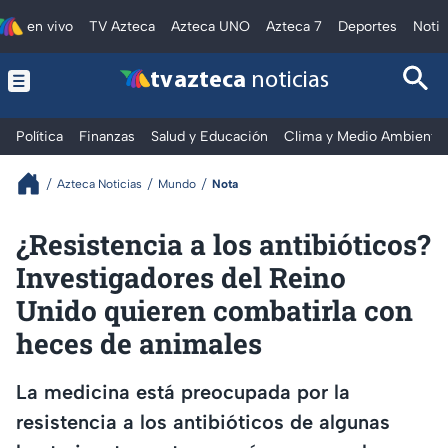
en vivo
TV Azteca
Azteca UNO
Azteca 7
Deportes
Notic
tv azteca
noticias
Política
Finanzas
Salud y Educación
Clima y Medio Ambiente
Azteca Noticias
Mundo
Nota
¿Resistencia a los antibióticos?
Investigadores del Reino
Unido quieren combatirla con
heces de animales
La medicina está preocupada por la
resistencia a los antibióticos de algunas