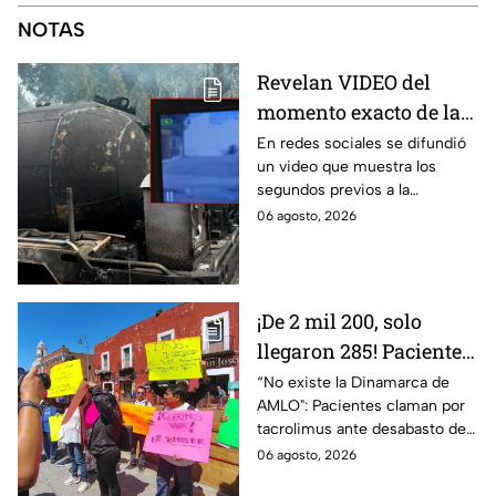
NOTAS
Revelan VIDEO del
momento exacto de la
explosión de la pipa de
En redes sociales se difundió
un video que muestra los
gas en Cuernavaca,
segundos previos a la
Morelos
explosión de una pipa de gas
06 agosto, 2026
LP en Cuernavaca, Morelos.
¡De 2 mil 200, solo
llegaron 285! Pacientes
claman por
“No existe la Dinamarca de
AMLO": Pacientes claman por
medicamentos ante
tacrolimus ante desabasto de
desabasto en IMSS
medicamentos en hospital del
06 agosto, 2026
Puebla
IMSS Puebla; hay 900