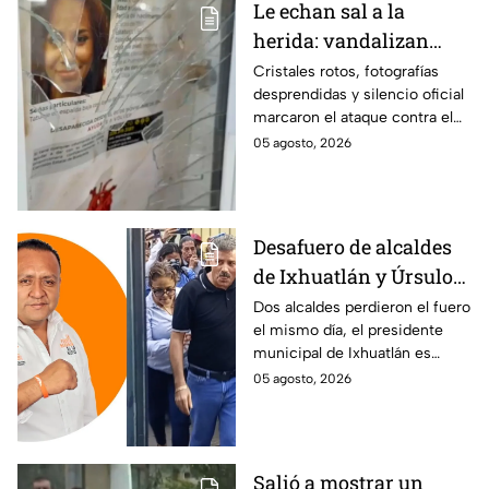
Le echan sal a la
herida: vandalizan
memorial de
Cristales rotos, fotografías
desprendidas y silencio oficial
desaparecidos en
marcaron el ataque contra el
Veracruz en medio de
memorial de desaparecidos,
05 agosto, 2026
crisis
un espacio dedicado a quienes
siguen sin ser localizados.
Desafuero de alcaldes
de Ixhuatlán y Úrsulo
Galván: uno de ellos
Dos alcaldes perdieron el fuero
el mismo día, el presidente
está implicado en el
municipal de Ixhuatlán es
asesinato de la
investigado por el secuestro y
05 agosto, 2026
periodista Roxana
asesinato de la periodista
Guzmán
Roxana Guzmán en Veracruz.
Salió a mostrar un