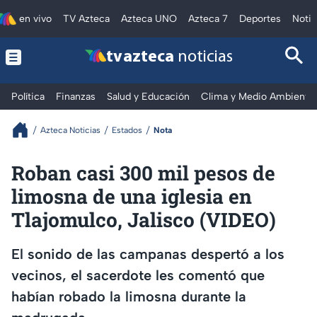
en vivo
TV Azteca
Azteca UNO
Azteca 7
Deportes
Notic
tv azteca
noticias
Política
Finanzas
Salud y Educación
Clima y Medio Ambiente
Azteca Noticias
Estados
Nota
Roban casi 300 mil pesos de
limosna de una iglesia en
Tlajomulco, Jalisco (VIDEO)
El sonido de las campanas despertó a los
vecinos, el sacerdote les comentó que
habían robado la limosna durante la