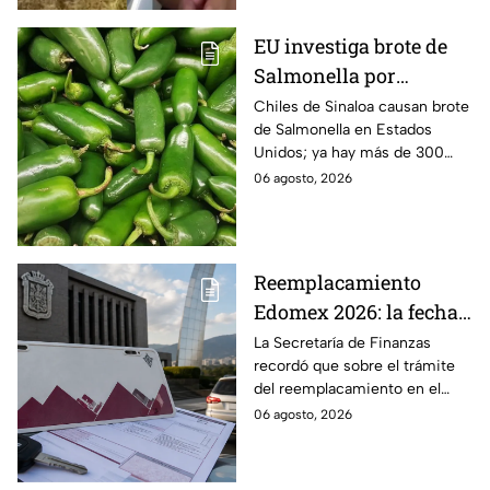
perritas.
EU investiga brote de
Salmonella por
jalapeños de Sinaloa
Chiles de Sinaloa causan brote
de Salmonella en Estados
Unidos; ya hay más de 300
enfermos en 27 estados.
06 agosto, 2026
Reemplacamiento
Edomex 2026: la fecha
límite para obtener el
La Secretaría de Finanzas
recordó que sobre el trámite
100% de descuento
del reemplacamiento en el
Edomex, ¿hasta cuándo se
06 agosto, 2026
puede realizar y qué coches
tienen el 100% de descuento?