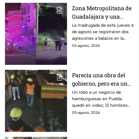
Zona Metropolitana de
Guadalajara y una
jornada de violencia:
La madrugada de este jueves 6
de agosto se registraron dos
Asesinan a balazos a
agresiones a balazos en la
dos hombres en
Zona Metropolitana de
06 agosto, 2026
Tlajomulco y El Salto
Guadalajara, uno en
Tlajomulco y otro en El Salto.
Parecía una obra del
gobierno, pero era un
robo planeado: Así
Un robo a un negocio de
hamburguesas en Puebla
saquearon negocio de
quedó en video; 12 hombres
hamburguesas en
habrían fingido ser
05 agosto, 2026
Puebla
trabajadores del gobierno
antes de entrar, golpear al
dueño y saquearlo.