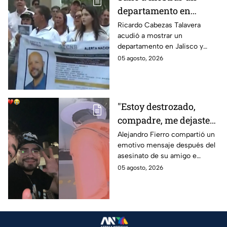
departamento en
Zapopan y no volvió a
Ricardo Cabezas Talavera
acudió a mostrar un
casa: Buscan a Ricardo
departamento en Jalisco y
Cabezas Talavera en
después desapareció;
05 agosto, 2026
Jalisco
autoridades mantienen su
búsqueda mientras colegas
refuerzan su seguridad.
"Estoy destrozado,
compadre, me dejaste":
Así reaccionó
Alejandro Fierro compartió un
emotivo mensaje después del
Alejandro Fierro al
asesinato de su amigo e
asesinato del
influencer César Gastélum;
05 agosto, 2026
influencer César
mientras “La Beba” también se
Gastélum
enteró del fallecimiento en un
live de TikTok.