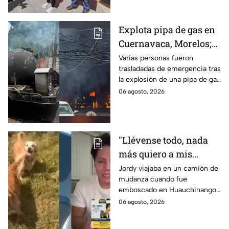
personas están afectadas.
Explota pipa de gas en
Cuernavaca, Morelos;
se reportan más de 20
Varias personas fueron
trasladadas de emergencia tras
personas con
la explosión de una pipa de gas
quemaduras
cerca de la colonia Las
06 agosto, 2026
Granjas, en Cuernavaca,
Morelos.
"Llévense todo, nada
más quiero a mis
perritas": Asaltan a un
Jordy viajaba en un camión de
mudanza cuando fue
joven, vacían sus
emboscado en Huauchinango,
cuentas y le roban a sus
Puebla, Además de quitarle
06 agosto, 2026
mascotas en
sus pertenencias, los
Huauchinango, Puebla
criminales se llevaron a sus