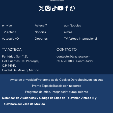
en vivo
Azteca 7
adn Noticias
TV Azteca
Noticias
a más +
Azteca UNO
Deportes
TV Azteca Internacional
TV AZTECA
CONTACTO
Periférico Sur 4121,
contacto@tvazteca.com
Col. Fuentes Del Pedregal,
55 1720 1313
| Conmutador
C.P. 14141,
Ciudad De México, México.
Aviso de privacidad
Preferencias de Cookies
Derechos
Inversionistas
Promo Espacio
Trabaja con nosotros
Programa de ética, integridad y cumplimiento
Defensor de Audiencias y Código de Ética de Televisión Azteca III y
Televisora del Valle de México