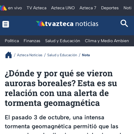
en vivo
TV Azteca
Azteca UNO
Azteca 7
Deportes
Notic
tv azteca
noticias
Política
Finanzas
Salud y Educación
Clima y Medio Ambiente
Azteca Noticias
Salud y Educación
Nota
¿Dónde y por qué se vieron
auroras boreales? Esta es su
relación con una alerta de
tormenta geomagnética
El pasado 3 de octubre, una intensa
tormenta geomagnética permitió que las