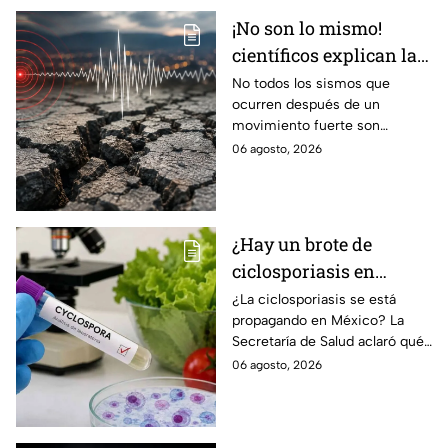
¡No son lo mismo!
científicos explican las
diferencias entre
No todos los sismos que
ocurren después de un
enjambre sísmico y
movimiento fuerte son
réplicas
réplicas. Científicos explican
06 agosto, 2026
qué es un enjambre sísmico y
qué significa.
¿Hay un brote de
ciclosporiasis en
México? Salud rompe
¿La ciclosporiasis se está
propagando en México? La
el silencio tras 33 casos
Secretaría de Salud aclaró qué
detectados
ocurre tras la detección de 33
06 agosto, 2026
casos y explicó por qué
descarta un brote.