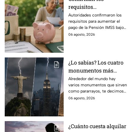
requisitos
indispensables para
Autoridades confirmaron los
requisitos para aumentar el
incrementar el pago de
pago de la Pensión IMSS bajo
la Pensión IMSS bajo el
la Ley 73, ¿cuáles son?
06 agosto, 2026
régimen de la Ley 73
¿Lo sabías? Los cuatro
monumentos más
famosos del mundo que
Alrededor del mundo hay
varios monumentos que sirven
también funcionan
como pararrayos, te decimos
como pararrayos
los cuatro más icónicos y
06 agosto, 2026
cómo es que adquieren esta
función.
¿Cuánto cuesta alquilar