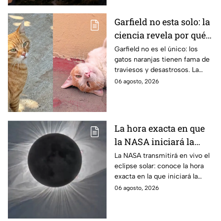
Garfield no esta solo: la
ciencia revela por qué
los gatos naranjas
Garfield no es el único: los
gatos naranjas tienen fama de
tienen tanta fama de
traviesos y desastrosos. La
hacer "desastres"
ciencia explica qué hay detrás
06 agosto, 2026
de su color y peculiar
reputación.
La hora exacta en que
la NASA iniciará la
transmisión en vivo
La NASA transmitirá en vivo el
eclipse solar: conoce la hora
del eclipse solar
exacta en la que iniciará la
cobertura para no perderte de
06 agosto, 2026
este fenómeno astronómico
único.