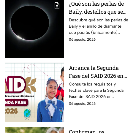
¿Qué son las perlas de
Baily, destellos que se
podrán ver
Descubre qué son las perlas de
Baily y el anillo de diamante
ÚNICAMENTE durante
que podrás (únicamente)
el eclipse solar 2026 del
observar durante el eclipse
06 agosto, 2026
12 de agosto?
solar 2026 este próximo 12 de
agosto.
Arranca la Segunda
Fase del SAID 2026 en
Edomex para grados
Consulta los requisitos y
fechas clave para la Segunda
intermedios: Fechas
Fase del SAID 2026 en
clave y requisitos para
Edomex y asegura el traslado
06 agosto, 2026
cambios de escuela
escolar de tus hijos para el
próximo ciclo escolar.
Confirman los