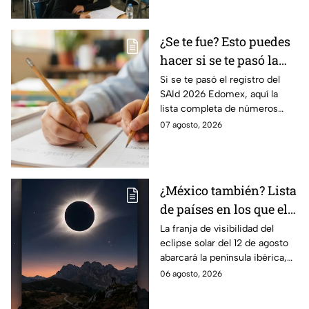
prueba.
¿Se te fue? Esto puedes
hacer si se te pasó la
fecha de preinscripción
Si se te pasó el registro del
SAId 2026 Edomex, aquí la
SAID Edomex 2026
lista completa de números
telefónicos y correos de
07 agosto, 2026
atención directa por nivel
escolar para solucionarlo.
¿México también? Lista
de países en los que el
12 de agosto se verá el
La franja de visibilidad del
eclipse solar del 12 de agosto
eclipse solar total y en
abarcará la península ibérica,
los que será parcial
por lo que solo podrá
06 agosto, 2026
observarse de manera total en
algunas ciudades.