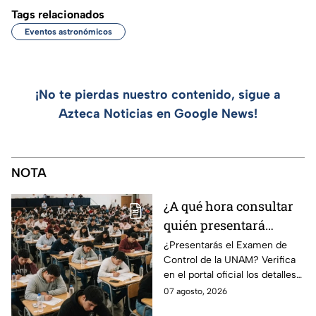
Tags relacionados
Eventos astronómicos
¡No te pierdas nuestro contenido, sigue a
Azteca Noticias en Google News!
NOTA
¿A qué hora consultar
quién presentará
examen de control?
¿Presentarás el Examen de
Control de la UNAM? Verifica
en el portal oficial los detalles
de tu cita y los puntajes
07 agosto, 2026
mínimos requeridos para esta