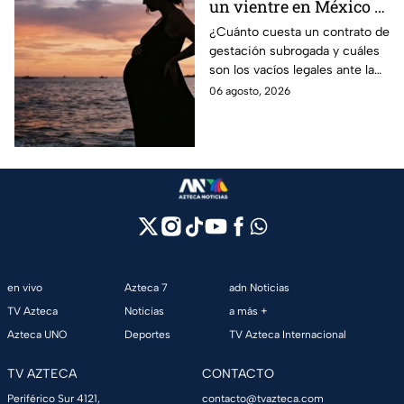
un vientre en México y
en qué estados se
¿Cuánto cuesta un contrato de
gestación subrogada y cuáles
permite la gestación
son los vacíos legales ante la
subrogada?
falta de una ley federal que
06 agosto, 2026
regule esta práctica en
México?
en vivo
Azteca 7
adn Noticias
TV Azteca
Noticias
a más +
Azteca UNO
Deportes
TV Azteca Internacional
TV AZTECA
CONTACTO
Periférico Sur 4121,
contacto@tvazteca.com