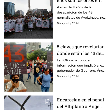
ellos son los otros en la
lupa por el caso
A más de 11 años de la
desaparición de los 43
Ayotzinapa
normalistas de Ayotzinapa, no
se ha conocido el paradero de
06 agosto, 2026
los estudiantes a pesar de las
detenciones por el caso.
5 claves que revelarían
dónde están los 43 de
Ayotzinapa tras
La FGR dio a conocer
información que implicó al ex
captura de Ángel
gobernador de Guerrero, Ángel
Aguirre, ex gobernador
Aguirre, quien fue detenido
06 agosto, 2026
de Guerrero
por su presunta relación con el
caso Ayotzinapa.
Encarcelan en el penal
del Altiplano a Ángel