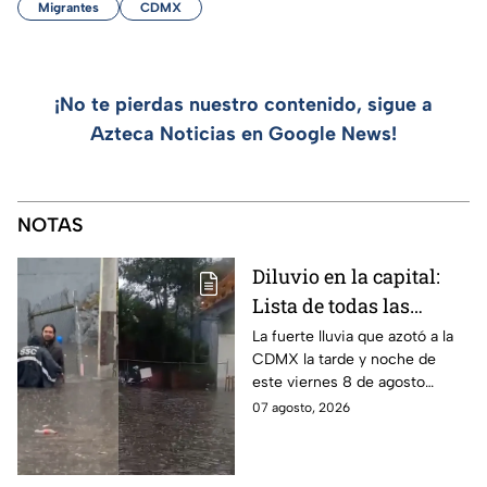
Migrantes
CDMX
¡No te pierdas nuestro contenido, sigue a
Azteca Noticias en Google News!
NOTAS
Diluvio en la capital:
Lista de todas las
inundaciones en CDMX
La fuerte lluvia que azotó a la
CDMX la tarde y noche de
HOY viernes 7 de
este viernes 8 de agosto
agosto
provocó inundaciones y otras
07 agosto, 2026
afectaciones.