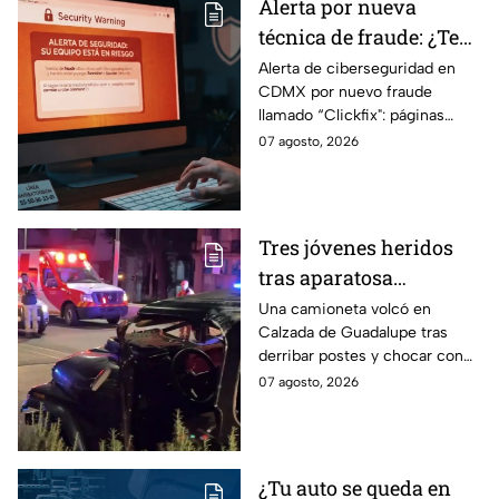
Alerta por nueva
técnica de fraude: ¿Te
piden copiar códigos
Alerta de ciberseguridad en
CDMX por nuevo fraude
extraños en la PC?
llamado “Clickfix": páginas
Cuidado, podrías ser
falsas que engañan para
07 agosto, 2026
víctima del peligroso
ejecutar comandos y robar
"Clickfix"
información de tu equipo.
Tres jóvenes heridos
tras aparatosa
volcadura en Tepeyac
Una camioneta volcó en
Calzada de Guadalupe tras
Insurgentes y operativo
derribar postes y chocar con
en la Juárez, mientras
un árbol, dejando a tres
07 agosto, 2026
dormía
jóvenes lesionados.
¿Tu auto se queda en