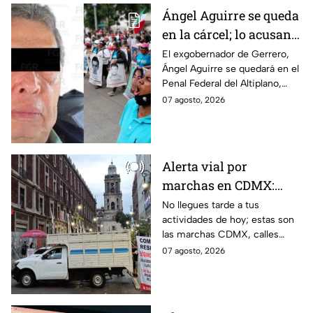
Ángel Aguirre se queda
en la cárcel; lo acusan
de destruir
El exgobernador de Gerrero,
Ángel Aguirre se quedará en el
información del caso
Penal Federal del Altiplano,
Ayotzinapa
luego de que fue detenido ayer
07 agosto, 2026
en el Estado de México por el
caso Ayotzinapa.
Alerta vial por
marchas en CDMX:
Manifestantes retiran
No llegues tarde a tus
actividades de hoy; estas son
bloqueo en Canela y Eje
las marchas CDMX, calles
3 Sur, colonia Granjas
cerradas y bloqueos que
07 agosto, 2026
México
tomarán las principales
vialidades de la capital.