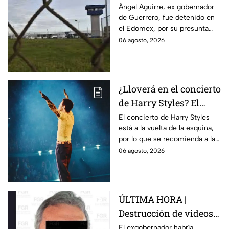
Aguirre, ex gobernador
Ángel Aguirre, ex gobernador
de Guerrero, fue detenido en
de Guerrero por caso
el Edomex, por su presunta
Ayotzinapa
participación en la
06 agosto, 2026
desaparición de los 43
normalistas de Ayotzinapa.
¿Lloverá en el concierto
de Harry Styles? El
pronóstico del clima
El concierto de Harry Styles
está a la vuelta de la esquina,
para este viernes en
por lo que se recomienda a las
CDMX
y los fanáticos revisar el clima
06 agosto, 2026
en CDMX antes de salir de
casa.
ÚLTIMA HORA |
Destrucción de videos
clave y amenazas a
El exgobernador habría