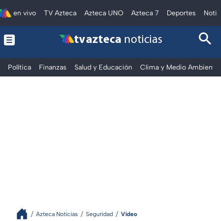
en vivo
TV Azteca
Azteca UNO
Azteca 7
Deportes
Notic
tv azteca
noticias
Política
Finanzas
Salud y Educación
Clima y Medio Ambiente
Azteca Noticias
Seguridad
Video