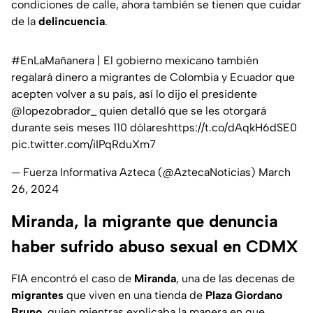
condiciones de calle, ahora también se tienen que cuidar
de la
delincuencia
.
#EnLaMañanera
| El gobierno mexicano también
regalará dinero a migrantes de Colombia y Ecuador que
acepten volver a su país, así lo dijo el presidente
@lopezobrador_
quien detalló que se les otorgará
durante seis meses 110 dólares
https://t.co/dAqkH6dSE0
pic.twitter.com/iIPqRduXm7
— Fuerza Informativa Azteca (@AztecaNoticias)
March
26, 2024
Miranda, la migrante que denuncia
haber sufrido abuso sexual en CDMX
FIA
encontró el caso de
Miranda
, una de las decenas de
migrantes
que viven en una tienda de
Plaza Giordano
Bruno
, quien mientras explicaba la manera en que