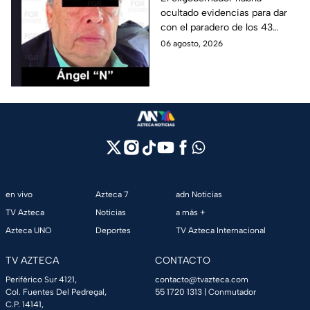
ocultado evidencias para dar
testigos por parte de
con el paradero de los 43
exgobernador Ángel
estudiantes desaparecidos de
06 agosto, 2026
Aguirre: FGR
Ayotzinapa.
en vivo
Azteca 7
adn Noticias
TV Azteca
Noticias
a más +
Azteca UNO
Deportes
TV Azteca Internacional
TV AZTECA
CONTACTO
Periférico Sur 4121,
contacto@tvazteca.com
Col. Fuentes Del Pedregal,
55 1720 1313
| Conmutador
C.P. 14141,