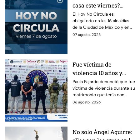
casa este viernes?
Revisa el Hoy No
El Hoy No Circula es
obligatorio en las 16 alcaldías
Circula de este 7 de
de la Ciudad de México y en
agosto
los municipios conurbados del
07 agosto, 2026
Estado de México.
Fue víctima de
violencia 10 años y
hasta ahora detienen al
Paula Fajardo denunció que fue
víctima de violencia durante su
presunto agresor: el
matrimonio que tenía con
caso de Paula Fajardo
Jorge Francisco “N”, quien fue
06 agosto, 2026
detenido por intento de
feminicidio.
No solo Ángel Aguirre: