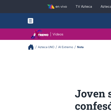
en vivo
TV Azteca
Aztec
Videos
Azteca UNO
Al Extremo
Nota
Joven 
confesó