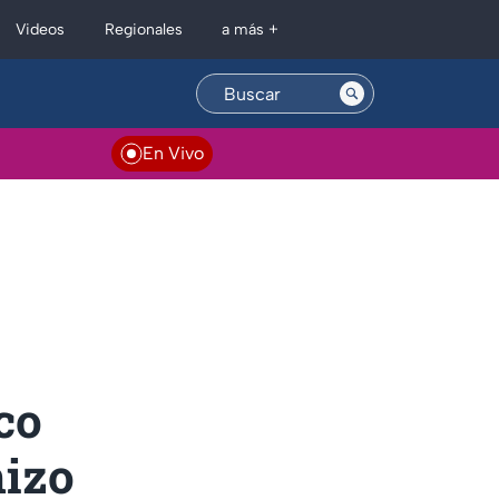
Regionales
Videos
a más +
En Vivo
co
hizo