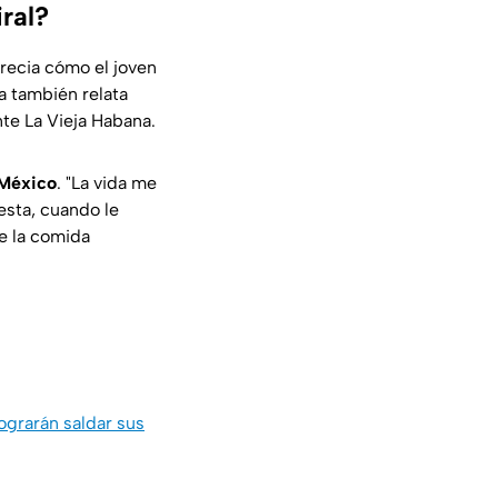
ral?
recia cómo el joven
a también relata
nte
La Vieja Habana
.
 México
. "
La vida me
esta, cuando le
ue la comida
ograrán saldar sus