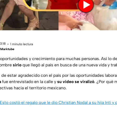
13:18
1 minuto lectura
| Marktube
 oportunidades y crecimiento para muchas personas. Así lo d
hombre
sirio
que llegó al país en busca de una nueva vida y tra
 de estar agradecido con el país por las oportunidades labora
a
fue entrevistado en la calle y
su video se viralizó
. ¿Por qué 
tivas hacia el territorio mexicano.
Esto costó el regalo que le dio Christian Nodal a su hija Inti y 