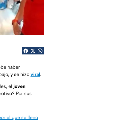
ebe haber
bajo, y se hizo
viral
.
les, el
joven
motivo? Por sus
por el que se llenó