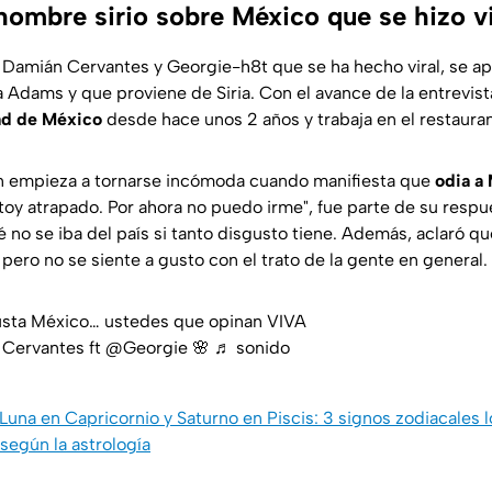
hombre sirio sobre México que se hizo vi
e Damián Cervantes y Georgie-h8t que se ha hecho viral, se ap
a Adams y que proviene de Siria. Con el avance de la entrevist
d de México
desde hace unos 2 años y trabaja en el restaura
ón empieza a tornarse incómoda cuando manifiesta que
odia a
stoy atrapado. Por ahora no puedo irme"
, fue parte de su respu
 no se iba del país si tanto disgusto tiene. Además, aclaró q
pero no se siente a gusto con el trato de la gente en general.
usta México… ustedes que opinan VIVA
 Cervantes ft @Georgie 🌸
♬ sonido
Luna en Capricornio y Saturno en Piscis: 3 signos zodiacales l
según la astrología