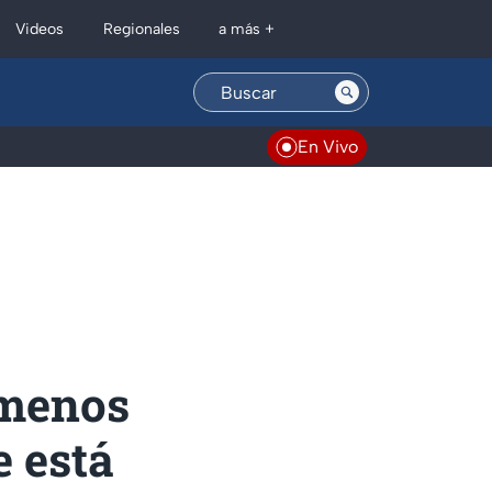
Regionales
Videos
a más +
En Vivo
 menos
e está