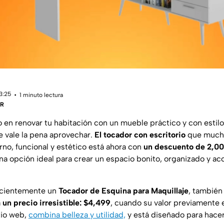
13:25
1 minuto lectura
DR
 en renovar tu habitación con un mueble práctico y con estil
 vale la pena aprovechar.
El
tocador con escritorio
que much
no, funcional y estético está ahora con
un descuento de 2,00
na opción ideal para crear un espacio bonito, organizado y acc
recientemente un
Tocador de Esquina para Maquillaje
, tambié
a
un precio irresistible:
$4,499
, cuando su valor previamente 
tio web,
combina belleza y utilidad,
y está diseñado para hacer