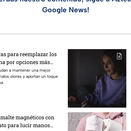
Google News!
vas para reemplazar los
ina por opciones más
odernas y elegantes
udan a mantener una mejor
alos olores y aportan un toque
a.
esmalte magnéticos con
gato para lucir manos