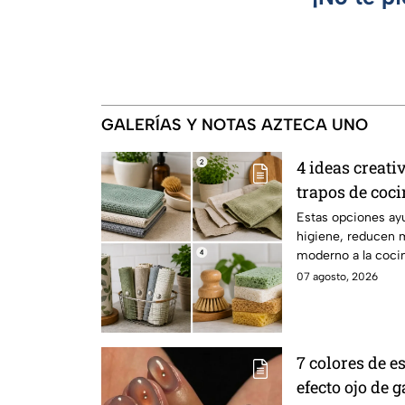
GALERÍAS Y NOTAS AZTECA UNO
4 ideas creati
trapos de coc
saludables, m
Estas opciones ay
higiene, reducen m
moderno a la cocin
07 agosto, 2026
7 colores de 
efecto ojo de 