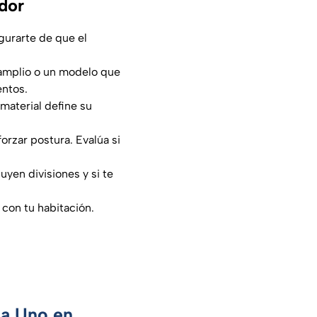
dor
gurarte de que el
 amplio o un modelo que
entos.
material define su
orzar postura. Evalúa si
uyen divisiones y si te
con tu habitación.
ca Uno en