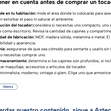
ener en cuenta antes de comprar un toca
le en tu habitación:
mide el área donde lo colocarás para ase
n estorbar el paso ni saturar el ambiente.
ución del tocador:
considera si necesitas uno compacto, uno
 como escritorio. Revisa la cantidad de cajones y compartim
idad de fabricación:
MDF, madera sólida, melamina o metal. El 
bilidad y apariencia.
mía:
asegurarse de que sea cómodo para sentarte y usarlo sin f
 o necesitas comprar uno.
lmacenamiento:
determina si los cajones son profundos, si incl
ar maquillaje, accesorios o artículos de tocador.
minimalista, moderno, vintage o glam. Elige uno que armonice 
Elektra
ierdas nuestro contenido, sigue a Azte