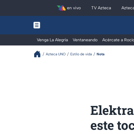
en vivo
TV Azteca
Aztec
Venga La Alegría
Ventaneando
Acércate a Rocí
Azteca UNO
Estilo de vida
Nota
Elektr
este to