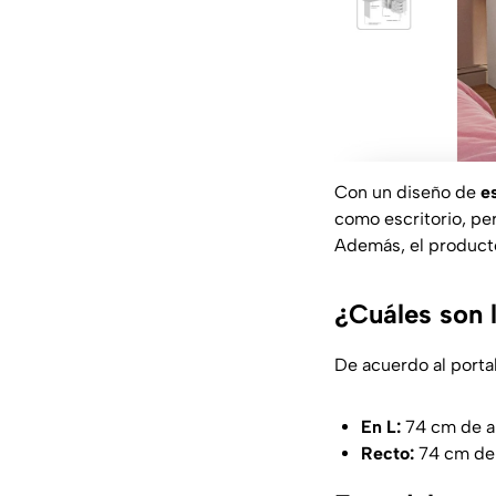
Con un diseño de
e
como escritorio, pe
Además, el producto 
¿Cuáles son 
De acuerdo al portal
En L:
74 cm de al
Recto:
74 cm de 