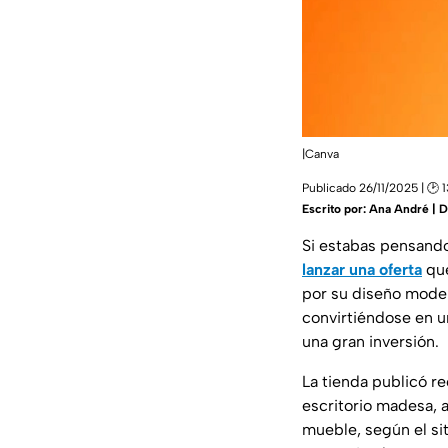
|Canva
Publicado 26/11/2025 | 🕑 
Escrito por:
Ana André | 
Si estabas pensando
lanzar una oferta
que
por su diseño moder
convirtiéndose en u
una gran inversión.
La tienda publicó 
escritorio madesa, 
mueble, según el si