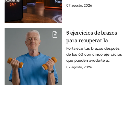
Cocinero del Reto de
Eliminación de MasterChef
07 agosto, 2026
Eliminación de este
24/7 de este próximo
domingo
domingo.
5 ejercicios de brazos
para recuperar la
fuerza después de los
Fortalece tus brazos después
de los 60 con cinco ejercicios
60
que pueden ayudarte a
recuperar fuerza, movilidad y
07 agosto, 2026
seguridad en los movimientos
cotidianos.