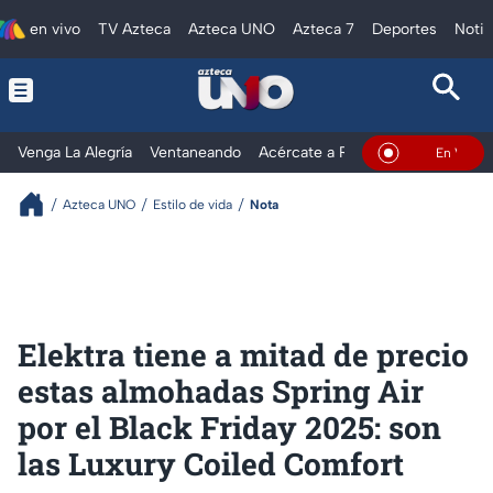
en vivo
TV Azteca
Azteca UNO
Azteca 7
Deportes
Notic
Venga La Alegría
Ventaneando
Acércate a Rocío
Al Extremo
En Vivo
Azteca UNO
Estilo de vida
Nota
Elektra tiene a mitad de precio
estas almohadas Spring Air
por el Black Friday 2025: son
las Luxury Coiled Comfort