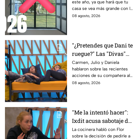
este año, ya que hará que tu
miradas indiscretas en
casa se vea más grande con la
casa
entrada de los rayos del sol
08 agosto, 2026
"¿Pretendes que Dani te
ruegue?" Las "Divas"
lamentan el
Carmen, Julio y Daniela
hablaron sobre las recientes
comportamiento de
acciones de su compañera al
Michelle en MasterChef
interior del Mundo MasterChef
08 agosto, 2026
24/7
"Me la intentó hacer":
Ixdit acusa sabotaje de
Ramahá en la pasada
La cocinera habló con Flor
sobre la decisión de pedirle a
gala de salvación de