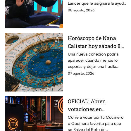
Lancer que le asignara la ayuda
MasterChef 24/7
de Ramahá y no la de Daniela
08 agosto, 2026
Horóscopo de Nana
Calistar hoy sábado 8
de agosto del 2026 para
Una nueva conexión podría
aparecer cuando menos lo
cada signo; una
esperas y dejar una huella
conexión inesperada
importante.
07 agosto, 2026
podría transformar tus
próximos días
OFICIAL: Abren
votaciones en
MasterChef 24/7 para
Corre a votar por tu Cocinero
o Cocinera favorita para que
que salves a un
se Salve del Reto de