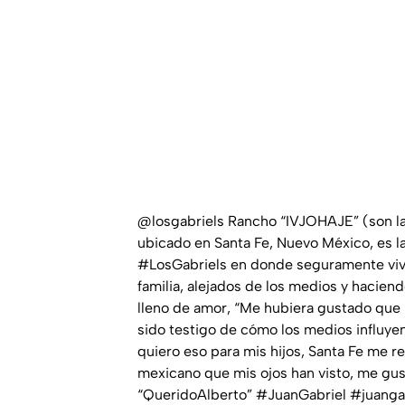
@losgabriels
Rancho “IVJOHAJE” (son las
ubicado en Santa Fe, Nuevo México, es l
#LosGabriels
en donde seguramente viv
familia, alejados de los medios y hacien
lleno de amor, “Me hubiera gustado que 
sido testigo de cómo los medios influyen e
quiero eso para mis hijos, Santa Fe me r
mexicano que mis ojos han visto, me gu
“QueridoAlberto”
#JuanGabriel
#juanga