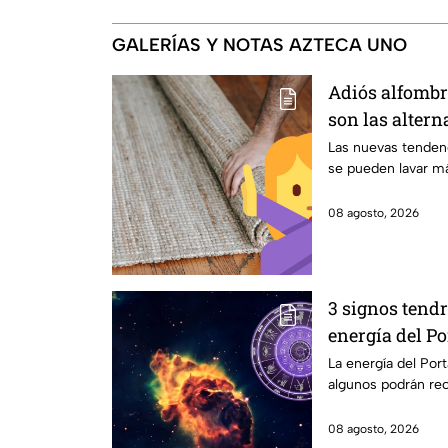
GALERÍAS Y NOTAS AZTECA UNO
Adiós alfombra
son las alter
colocar en tu 
Las nuevas tendenc
se pueden lavar m
08 agosto, 2026
3 signos tendr
energía del Po
La energía del Port
algunos podrán rec
08 agosto, 2026