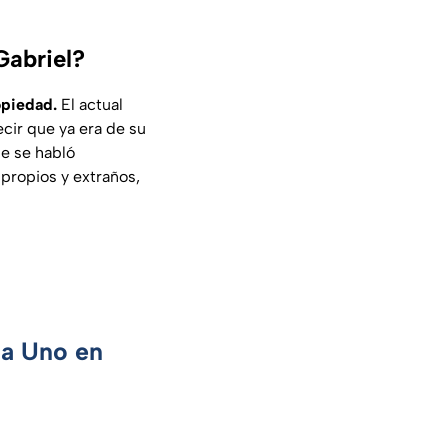
Gabriel?
opiedad.
El actual
cir que ya era de su
ue se habló
 propios y extraños,
ca Uno en