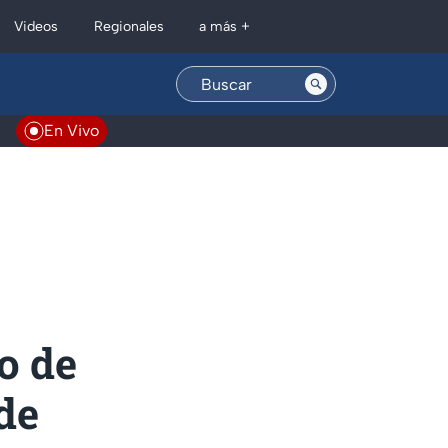
Regionales
Videos
a más +
En Vivo
o de
de