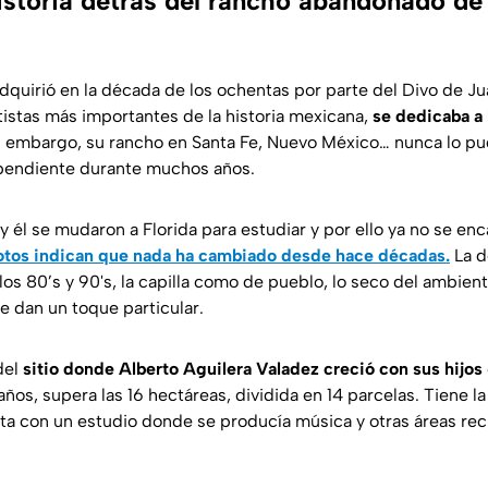
historia detrás del rancho abandonado de
dquirió en la década de los ochentas por parte del Divo de J
tistas más importantes de la historia mexicana,
se dedicaba a
 embargo, su rancho en Santa Fe, Nuevo México… nunca lo pu
 pendiente durante muchos años.
y él se mudaron a Florida para estudiar y por ello ya no se en
fotos indican que nada ha cambiado desde hace décadas.
La d
s 80’s y 90's, la capilla como de pueblo, lo seco del ambient
e dan un toque particular.
del
sitio donde Alberto Aguilera Valadez creció con sus hijos
ños, supera las 16 hectáreas, dividida en 14 parcelas. Tiene la
nta con un estudio donde se producía música y otras áreas rec