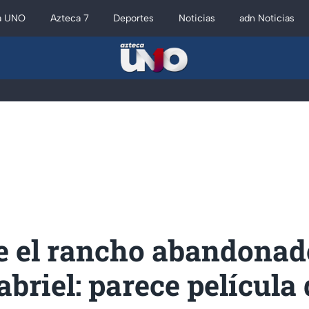
a UNO
Azteca 7
Deportes
Noticias
adn Noticias
ce el rancho abandonad
briel: parece película 